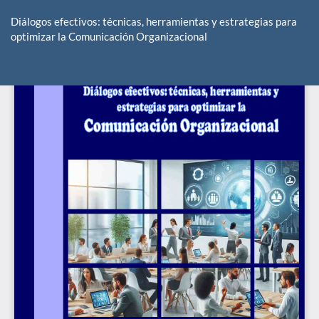
Volver
a
Diálogos efectivos: técnicas, herramientas y estrategias para
los
optimizar la Comunicación Organizacional
detalles
del
De
De
artículo
P