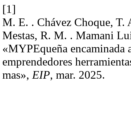
[1]
M. E. . Chávez Choque, T. A
Mestas, R. M. . Mamani Luis
«MYPEqueña encaminada al é
emprendedores herramientas 
mas»,
EIP
, mar. 2025.