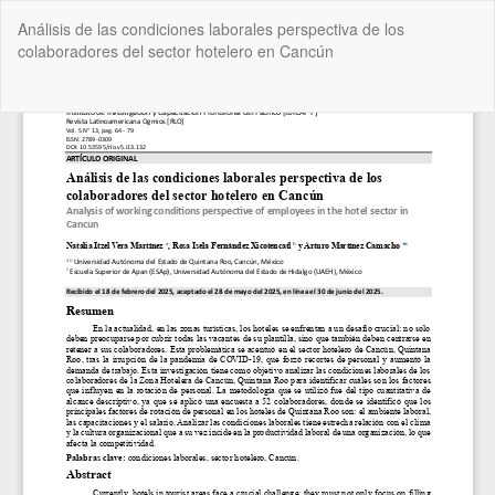
Volver
Análisis de las condiciones laborales perspectiva de los
a
colaboradores del sector hotelero en Cancún
los
detalles
del
De
De
artículo
P