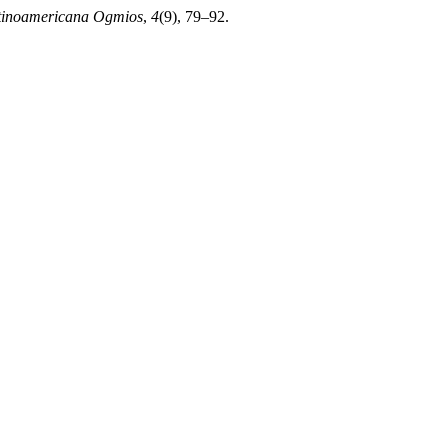
atinoamericana Ogmios
,
4
(9), 79–92.