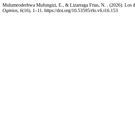
Mulumeoderhwa Mufungizi, E., & Lizarraga Frias, N. . (2026). Los des
Ogmios
,
6
(16), 1–11. https://doi.org/10.53595/rlo.v6.i16.153