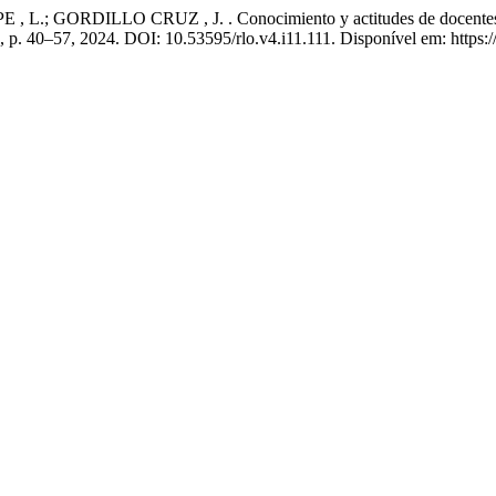
; GORDILLO CRUZ , J. . Conocimiento y actitudes de docentes de la
11, p. 40–57, 2024. DOI: 10.53595/rlo.v4.i11.111. Disponível em: https