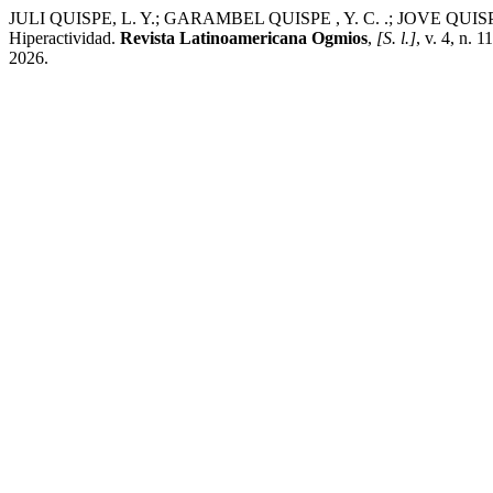
JULI QUISPE, L. Y.; GARAMBEL QUISPE , Y. C. .; JOVE QUISPE , L.
Hiperactividad.
Revista Latinoamericana Ogmios
,
[S. l.]
, v. 4, n. 
2026.