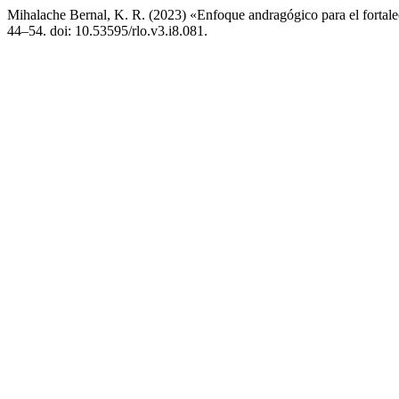
Mihalache Bernal, K. R. (2023) «Enfoque andragógico para el fortal
44–54. doi: 10.53595/rlo.v3.i8.081.