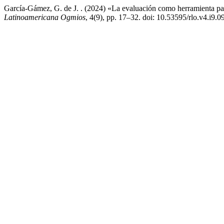
García-Gámez, G. de J. . (2024) «La evaluación como herramienta para
Latinoamericana Ogmios
, 4(9), pp. 17–32. doi: 10.53595/rlo.v4.i9.0