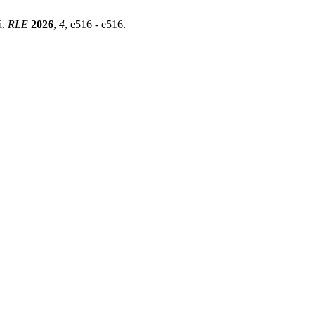
á.
RLE
2026
,
4
, e516 - e516.