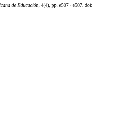
icana de Educación
, 4(4), pp. e507 - e507. doi: