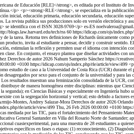
cana de Educación [RLE]</strong>, es editada por el Instituto de Inv
ínua.</p> <p><strong>RLE</strong>, se especializa en la publicación d
ión inicial, educación primaria, educación secundaria, educación supe
los. La revista publica sus producciones solo en versión electrónica y a
> se identifica con el ISSN 3028-9769</p>
es-ES
noelvaleroa@gmail
ttp://blogs.law.harvard.edu/tech/rss
60
https://idicap.com/ojs/index.php/
io y de la tarea. Retoma tres definiciones de Richards únicamente como 
a un producto, invita al estudiante a pensar, decidir y construir sentid
nción, estimulan la reflexión y permiten usar el idioma con intención c
n clase. En conjunto, el ensayo plantea que diseñar actividades con una
hez
Derechos de autor 2026 Nahum Samperio Sánchez https://creative
 00:00:00 +0100
https://idicap.com/ojs/index.php/rle/article/view/499
<p
como estudio de caso a la Universidad de Costa Rica (UCR) durante el 
ción desagregados por sexo para el conjunto de la universidad y para la
ud. Los resultados muestran una feminización consolidada de la UCR, c
e distribuye de manera homogénea entre disciplinas: mientras que Cienci
 la segunda); en Ciencias Básicas y especialmente en Ingeniería hubo
existe con la segregación horizontal y vertical; esto debido a factores e
Armijo-Montes, Andrey Salazar-Mora
Derechos de autor 2026 Orlando
index.php/rle/article/view/499
Thu, 26 Feb 2026 00:00:00 +0100
https:
icas mediada por las TIC, para el fortalecimiento del Pensamiento Mate
ducativa General Santander en Villa del Rosario Norte de Santander; ap
ional cuasiexperimental, para una muestra de 28 estudiantes a quienes 
tivos específicos en fases o etapas: (1) reconocimiento, (2) Diagnóstic