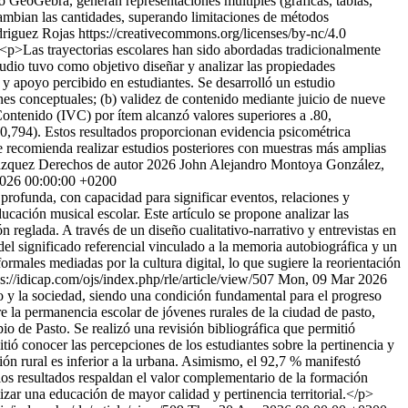
o GeoGebra, generan representaciones múltiples (gráficas, tablas,
 cambian las cantidades, superando limitaciones de métodos
iguez Rojas https://creativecommons.org/licenses/by-nc/4.0
<p>Las trayectorias escolares han sido abordadas tradicionalmente
studio tuvo como objetivo diseñar y analizar las propiedades
 y apoyo percibido en estudiantes. Se desarrolló un estudio
nes conceptuales; (b) validez de contenido mediante juicio de nueve
Contenido (IVC) por ítem alcanzó valores superiores a .80,
= 0,794). Estos resultados proporcionan evidencia psicométrica
se recomienda realizar estudios posteriores con muestras más amplias
ázquez
Derechos de autor 2026 John Alejandro Montoya González,
026 00:00:00 +0200
rofunda, con capacidad para significar eventos, relaciones y
cación musical escolar. Este artículo se propone analizar las
n reglada. A través de un diseño cualitativo-narrativo y entrevistas en
del significado referencial vinculado a la memoria autobiográfica y un
ormales mediadas por la cultura digital, lo que sugiere la reorientación
ps://idicap.com/ojs/index.php/rle/article/view/507
Mon, 09 Mar 2026
 y la sociedad, siendo una condición fundamental para el progreso
re la permanencia escolar de jóvenes rurales de la ciudad de pasto,
io de Pasto. Se realizó una revisión bibliográfica que permitió
tió conocer las percepciones de los estudiantes sobre la pertinencia y
ón rural es inferior a la urbana. Asimismo, el 92,7 % manifestó
los resultados respaldan el valor complementario de la formación
izar una educación de mayor calidad y pertinencia territorial.</p>