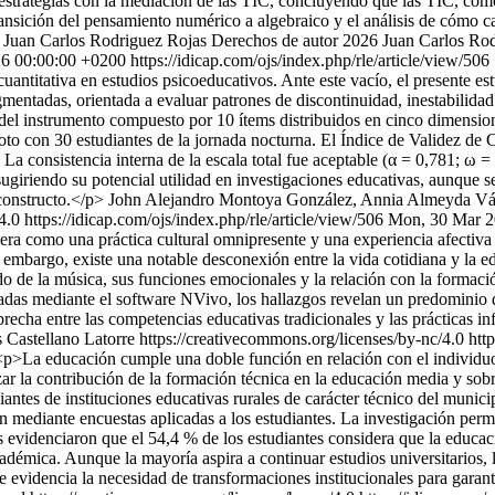
s estrategias con la mediación de las TIC, concluyendo que las TIC, com
 transición del pensamiento numérico a algebraico y el análisis de cómo
Juan Carlos Rodriguez Rojas
Derechos de autor 2026 Juan Carlos Rodr
6 00:00:00 +0200
https://idicap.com/ojs/index.php/rle/article/view/506
cuantitativa en estudios psicoeducativos. Ante este vacío, el presente e
mentadas, orientada a evaluar patrones de discontinuidad, inestabilidad
o del instrumento compuesto por 10 ítems distribuidos en cinco dimensio
to con 30 estudiantes de la jornada nocturna. El Índice de Validez de 
La consistencia interna de la escala total fue aceptable (α = 0,781; ω 
 sugiriendo su potencial utilidad en investigaciones educativas, aunque 
 constructo.</p>
John Alejandro Montoya González, Annia Almeyda V
/4.0
https://idicap.com/ojs/index.php/rle/article/view/506
Mon, 30 Mar 2
a como una práctica cultural omnipresente y una experiencia afectiva p
embargo, existe una notable desconexión entre la vida cotidiana y la edu
ido de la música, sus funciones emocionales y la relación con la formació
esadas mediante el software NVivo, los hallazgos revelan un predominio 
echa entre las competencias educativas tradicionales y las prácticas inf
 Castellano Latorre https://creativecommons.org/licenses/by-nc/4.0
htt
<p>La educación cumple una doble función en relación con el individuo
izar la contribución de la formación técnica en la educación media y sob
ntes de instituciones educativas rurales de carácter técnico del municip
 mediante encuestas aplicadas a los estudiantes. La investigación permi
s evidenciaron que el 54,4 % de los estudiantes considera que la educaci
démica. Aunque la mayoría aspira a continuar estudios universitarios, 
e evidencia la necesidad de transformaciones institucionales para garant