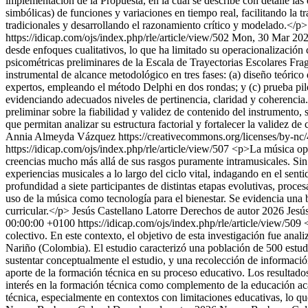
implementación de la Propuesta, en la cual se describe con detalle la
simbólicas) de funciones y variaciones en tiempo real, facilitando la
tradicionales y desarrollando el razonamiento crítico y modelado.</p>
https://idicap.com/ojs/index.php/rle/article/view/502
Mon, 30 Mar 202
desde enfoques cualitativos, lo que ha limitado su operacionalización 
psicométricas preliminares de la Escala de Trayectorias Escolares Frag
instrumental de alcance metodológico en tres fases: (a) diseño teóric
expertos, empleando el método Delphi en dos rondas; y (c) prueba pilo
evidenciando adecuados niveles de pertinencia, claridad y coherencia. 
preliminar sobre la fiabilidad y validez de contenido del instrumento,
que permitan analizar su estructura factorial y fortalecer la validez de
Annia Almeyda Vázquez https://creativecommons.org/licenses/by-nc
https://idicap.com/ojs/index.php/rle/article/view/507
<p>La música oper
creencias mucho más allá de sus rasgos puramente intramusicales. Sin 
experiencias musicales a lo largo del ciclo vital, indagando en el sent
profundidad a siete participantes de distintas etapas evolutivas, proc
uso de la música como tecnología para el bienestar. Se evidencia una br
curricular.</p>
Jesús Castellano Latorre
Derechos de autor 2026 Jesús
00:00:00 +0100
https://idicap.com/ojs/index.php/rle/article/view/509
colectivo. En este contexto, el objetivo de esta investigación fue anal
Nariño (Colombia). El estudio caracterizó una población de 500 estudia
sustentar conceptualmente el estudio, y una recolección de información
aporte de la formación técnica en su proceso educativo. Los resultado
interés en la formación técnica como complemento de la educación aca
técnica, especialmente en contextos con limitaciones educativas, lo qu