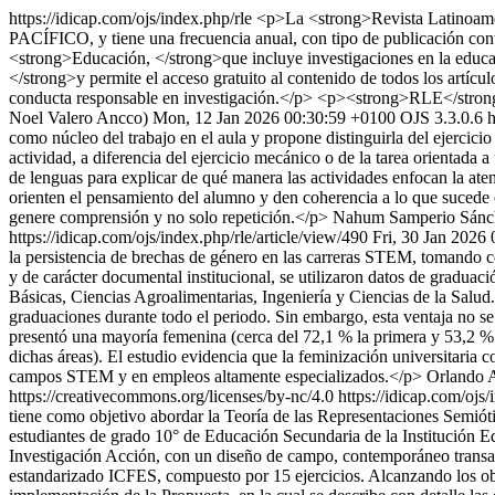
https://idicap.com/ojs/index.php/rle
<p>La <strong>Revista Latinoameri
PACÍFICO, y tiene una frecuencia anual, con tipo de publicación cont
<strong>Educación, </strong>que incluye investigaciones en la educac
</strong>y permite el acceso gratuito al contenido de todos los artícu
conducta responsable en investigación.</p> <p><strong>RLE</strong
Noel Valero Ancco)
Mon, 12 Jan 2026 00:30:59 +0100
OJS 3.3.0.6
h
como núcleo del trabajo en el aula y propone distinguirla del ejercic
actividad, a diferencia del ejercicio mecánico o de la tarea orientada 
de lenguas para explicar de qué manera las actividades enfocan la ate
orienten el pensamiento del alumno y den coherencia a lo que sucede e
genere comprensión y no solo repetición.</p>
Nahum Samperio Sánc
https://idicap.com/ojs/index.php/rle/article/view/490
Fri, 30 Jan 2026
la persistencia de brechas de género en las carreras STEM, tomando 
y de carácter documental institucional, se utilizaron datos de gradua
Básicas, Ciencias Agroalimentarias, Ingeniería y Ciencias de la Sal
graduaciones durante todo el periodo. Sin embargo, esta ventaja no s
presentó una mayoría femenina (cerca del 72,1 % la primera y 53,2 %
dichas áreas). El estudio evidencia que la feminización universitaria co
campos STEM y en empleos altamente especializados.</p>
Orlando 
https://creativecommons.org/licenses/by-nc/4.0
https://idicap.com/ojs/
tiene como objetivo abordar la Teoría de las Representaciones Semiót
estudiantes de grado 10° de Educación Secundaria de la Institución E
Investigación Acción, con un diseño de campo, contemporáneo transacc
estandarizado ICFES, compuesto por 15 ejercicios. Alcanzando los obje