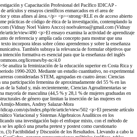
estigación y Capacitación Profesional del Pacífico IDICAP -
e artículos y ensayos científicos enmarcados en el area de
rior y otras afines al área.</p> <p><strong>RLE es de acceso abierto
sume prácticas de código de ética de la investigación, contemplando la
.com (Vidnay Noel Valero Ancco)
noelvaleroa@gmail.com (Vidnay
rle/article/view/490
<p>El ensayo examina la actividad de aprendizaje
punto de referencia y amplía cada concepto para mostrar que una
o. El texto incorpora ideas sobre cómo aprendemos y sobre la enseñanza
omunicativa. También subraya la relevancia de formular objetivos que
 intención formativa es esencial para que la enseñanza del inglés
commons.org/licenses/by-nc/4.0
>Se analiza la feminización de la educación superior en Costa Rica y
periodo 1990-2020. Mediante un estudio cuantitativo, no experimental
s carreras consideradas STEM, agrupadas en cuatro áreas: Ciencias
on una participación femenina de aproximadamente del 55 % en las
as de la Salud y, más recientemente, Ciencias Agroalimentarias se
 una mayoría de masculina (44,5 % y 28,1 % de mujeres graduadas en
structurales de género que limitan la inserción de las mujeres en
 Armijo-Montes, Andrey Salazar-Mora
//idicap.com/ojs/index.php/rle/article/view/502
<p>El presente artículo
mático Variacional y Sistemas Algebraicos Analíticos en los
licando una investigación bajo el enfoque mixto, con el método de
se les aplicó una prueba pretest y postest como cuestionario
o, (3) Factibilidad y Discusión de los Resultados. Llevando a cabo la