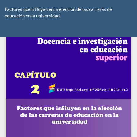
Volver
a
Factores que influyen en la elección de las carreras de
los
educación en la universidad
detalles
del
De
De
artículo
P