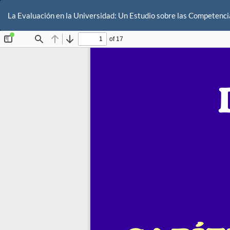
Volver
a
La Evaluación en la Universidad: Un Estudio sobre las Competenci
los
detalles
del
artículo