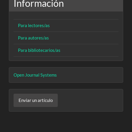
Información
Para lectores/as
Para autores/as
Para bibliotecarios/as
Desarrollado
Open Journal Systems
por
Enviar
Enviar un artículo
un
artículo