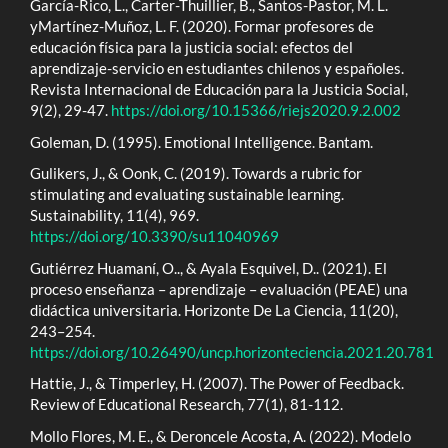
García-Rico, L., Carter-Thuillier, B., Santos-Pastor, M. L.
yMartínez-Muñoz, L. F. (2020). Formar profesores de
educación física para la justicia social: efectos del
aprendizaje-servicio en estudiantes chilenos y españoles.
Revista Internacional de Educación para la Justicia Social,
9(2), 29-47.
https://doi.org/10.15366/riejs2020.9.2.002
Goleman, D. (1995). Emotional Intelligence. Bantam.
Gulikers, J., & Oonk, C. (2019). Towards a rubric for
stimulating and evaluating sustainable learning.
Sustainability, 11(4), 969.
https://doi.org/10.3390/su11040969
Gutiérrez Huamaní, O.., & Ayala Esquivel, D.. (2021). El
proceso enseñanza – aprendizaje – evaluación (PEAE) una
didáctica universitaria. Horizonte De La Ciencia, 11(20),
243–254.
https://doi.org/10.26490/uncp.horizonteciencia.2021.20.781
Hattie, J., & Timperley, H. (2007). The Power of Feedback.
Review of Educational Research, 77(1), 81-112.
Mollo Flores, M. E., & Deroncele Acosta, A. (2022). Modelo