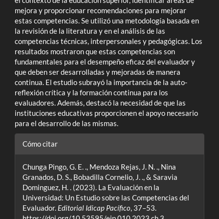
mejora y proporcionar recomendaciones para mejorar
estas competencias. Se utilizó una metodología basada en
la revisión de la literatura y en el análisis de las
competencias técnicas, interpersonales y pedagógicas. Los
resultados mostraron que estas competencias son
fundamentales para el desempeño eficaz del evaluador y
que deben ser desarrolladas y mejoradas de manera
continua. El estudio subrayó la importancia de la auto-
reflexión crítica y la formación continua para los
evaluadores. Además, destacó la necesidad de que las
instituciones educativas proporcionen el apoyo necesario
para el desarrollo de las mismas.
Detalles
Cómo citar
del
Chunga Pingo, G. E. ., Mendoza Rejas, J. N. ., Nina
artículo
Granados, D. S., Bobadilla Cornelio, J. ., & Saravia
Dominguez, H. . (2023). La Evaluación en la
Universidad: Un Estudio sobre las Competencias del
Evaluador.
Editorial Idicap Pacífico
, 37–53.
https://doi.org/10.53595/eip.010.2023.ch.3