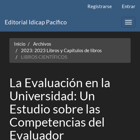
Navegación
Registrarse
Entrar
principal
Contenido
Editorial Idicap Pacífico
principal
Toggl
Barra
navig
lateral
Inicio
Archivos
2023: 2023 Libros y Capítulos de libros
LIBROS CIENTÍFICOS
La Evaluación en la
Universidad: Un
Estudio sobre las
Competencias del
Evaluador