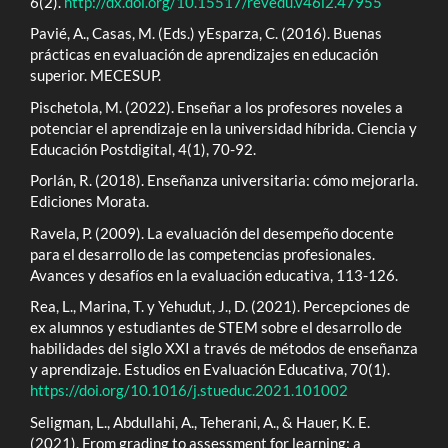
6(2).
http://dx.doi.org/10.15517/revedu.v46i2.47955
Pavié, A., Casas, M. (Eds.) yEsparza, C. (2016). Buenas
prácticas en evaluación de aprendizajes en educación
superior. MECESUP.
Pischetola, M. (2022). Enseñar a los profesores noveles a
potenciar el aprendizaje en la universidad híbrida. Ciencia y
Educación Postdigital, 4(1), 70-92.
Porlán, R. (2018). Enseñanza universitaria: cómo mejorarla.
Ediciones Morata.
Ravela, P. (2009). La evaluación del desempeño docente
para el desarrollo de las competencias profesionales.
Avances y desafíos en la evaluación educativa, 113-126.
Rea, L., Marina, T. y Yehudut, J., D. (2021). Percepciones de
ex alumnos y estudiantes de STEM sobre el desarrollo de
habilidades del siglo XXI a través de métodos de enseñanza
y aprendizaje. Estudios en Evaluación Educativa, 70(1).
https://doi.org/10.1016/j.stueduc.2021.101002
Seligman, L., Abdullahi, A., Teherani, A., & Hauer, K. E.
(2021). From grading to assessment for learning: a