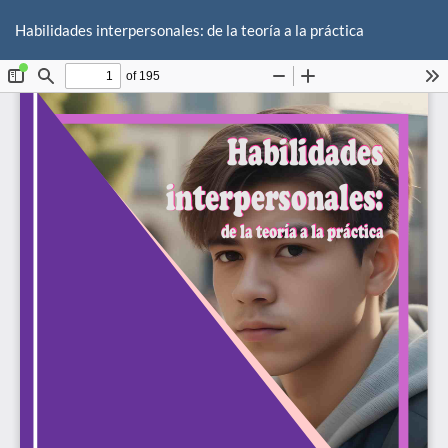
Volver
De
De
a
Habilidades interpersonales: de la teoría a la práctica
P
los
detalles
del
artículo