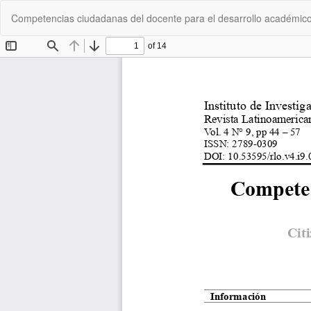
Volver
Competencias ciudadanas del docente para el desarrollo académico
a
los
detalles
del
artículo