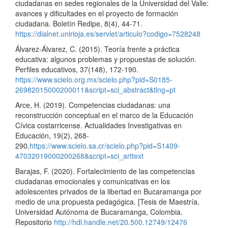
ciudadanas en sedes regionales de la Universidad del Valle:
avances y dificultades en el proyecto de formación
ciudadana. Boletín Redipe, 8(4), 44-71.
https://dialnet.unirioja.es/servlet/articulo?codigo=7528248
Álvarez-Álvarez, C. (2015). Teoría frente a práctica
educativa: algunos problemas y propuestas de solución.
Perfiles educativos, 37(148), 172-190.
https://www.scielo.org.mx/scielo.php?pid=S0185-
26982015000200011&script=sci_abstract&tlng=pt
Arce, H. (2019). Competencias ciudadanas: una
reconstrucción conceptual en el marco de la Educación
Cívica costarricense. Actualidades Investigativas en
Educación, 19(2), 268-
290.
https://www.scielo.sa.cr/scielo.php?pid=S1409-
47032019000200268&script=sci_arttext
Barajas, F. (2020). Fortalecimiento de las competencias
ciudadanas emocionales y comunicativas en los
adolescentes privados de la libertad en Bucaramanga por
medio de una propuesta pedagógica. [Tesis de Maestría,
Universidad Autónoma de Bucaramanga, Colombia.
Repositorio
http://hdl.handle.net/20.500.12749/12476