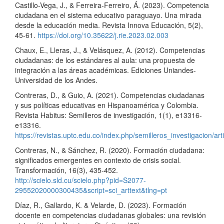
Castillo-Vega, J., & Ferreira-Ferreiro, Á. (2023). Competencia
ciudadana en el sistema educativo paraguayo. Una mirada
desde la educación media. Revista Innova Educación, 5(2),
45-61.
https://doi.org/10.35622/j.rie.2023.02.003
Chaux, E., Lleras, J., & Velásquez, A. (2012). Competencias
ciudadanas: de los estándares al aula: una propuesta de
integración a las áreas académicas. Ediciones Uniandes-
Universidad de los Andes.
Contreras, D., & Guio, A. (2021). Competencias ciudadanas
y sus políticas educativas en Hispanoamérica y Colombia.
Revista Habitus: Semilleros de investigación, 1(1), e13316-
e13316.
https://revistas.uptc.edu.co/index.php/semilleros_investigacion/ar
Contreras, N., & Sánchez, R. (2020). Formación ciudadana:
significados emergentes en contexto de crisis social.
Transformación, 16(3), 435-452.
http://scielo.sld.cu/scielo.php?pid=S2077-
29552020000300435&script=sci_arttext&tlng=pt
Díaz, R., Gallardo, K. & Velarde, D. (2023). Formación
docente en competencias ciudadanas globales: una revisión