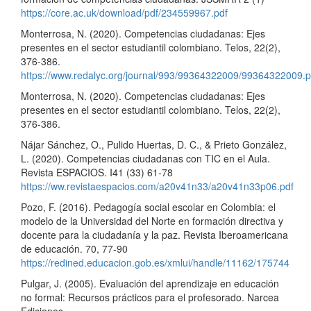
https://core.ac.uk/download/pdf/234559967.pdf
Monterrosa, N. (2020). Competencias ciudadanas: Ejes
presentes en el sector estudiantil colombiano. Telos, 22(2),
376-386.
https://www.redalyc.org/journal/993/99364322009/99364322009.p
Monterrosa, N. (2020). Competencias ciudadanas: Ejes
presentes en el sector estudiantil colombiano. Telos, 22(2),
376-386.
Nájar Sánchez, O., Pulido Huertas, D. C., & Prieto González,
L. (2020). Competencias ciudadanas con TIC en el Aula.
Revista ESPACIOS. I41 (33) 61-78
https://ww.revistaespacios.com/a20v41n33/a20v41n33p06.pdf
Pozo, F. (2016). Pedagogía social escolar en Colombia: el
modelo de la Universidad del Norte en formación directiva y
docente para la ciudadanía y la paz. Revista Iberoamericana
de educación. 70, 77-90
https://redined.educacion.gob.es/xmlui/handle/11162/175744
Pulgar, J. (2005). Evaluación del aprendizaje en educación
no formal: Recursos prácticos para el profesorado. Narcea
Ediciones.