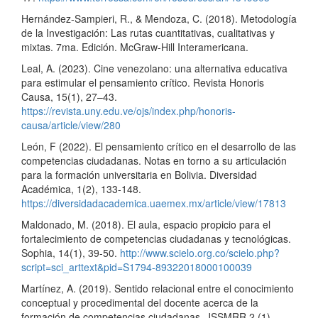
Hernández-Sampieri, R., & Mendoza, C. (2018). Metodología
de la Investigación: Las rutas cuantitativas, cualitativas y
mixtas. 7ma. Edición. McGraw-Hill Interamericana.
Leal, A. (2023). Cine venezolano: una alternativa educativa
para estimular el pensamiento crítico. Revista Honoris
Causa, 15(1), 27–43.
https://revista.uny.edu.ve/ojs/index.php/honoris-
causa/article/view/280
León, F (2022). El pensamiento crítico en el desarrollo de las
competencias ciudadanas. Notas en torno a su articulación
para la formación universitaria en Bolivia. Diversidad
Académica, 1(2), 133-148.
https://diversidadacademica.uaemex.mx/article/view/17813
Maldonado, M. (2018). El aula, espacio propicio para el
fortalecimiento de competencias ciudadanas y tecnológicas.
Sophia, 14(1), 39-50.
http://www.scielo.org.co/scielo.php?
script=sci_arttext&pid=S1794-89322018000100039
Martínez, A. (2019). Sentido relacional entre el conocimiento
conceptual y procedimental del docente acerca de la
formación de competencias ciudadanas. JSSMRR 2 (1)