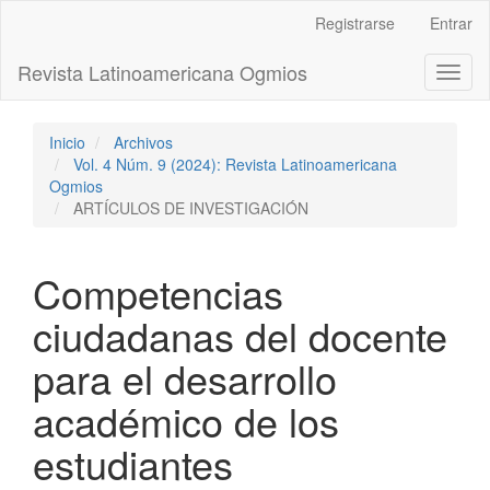
Navegación
Registrarse
Entrar
principal
Contenido
Revista Latinoamericana Ogmios
Toggl
principal
naviga
Barra
lateral
Inicio
Archivos
Vol. 4 Núm. 9 (2024): Revista Latinoamericana
Ogmios
ARTÍCULOS DE INVESTIGACIÓN
Competencias
ciudadanas del docente
para el desarrollo
académico de los
estudiantes