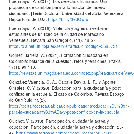
Fuenmayor, A. (2014). Los derechos humanos. Una
propuesta de cambios para la formación del nuevo
ciudadano. [Tesis Doctoral, Universidad del Zulia, Venezuela]
Repositorio de LUZ.
https://bit.ly/3edGwIw
Fuenmayor, A. (2016). Violencia y agresión verbal en
estudiantes de un liceo de la ciudad de Maracaibo-
Venezuela. Revista San Gregorio, (11), 48-57.
https://dialnet.unirioja.es/servlet/articulo?codigo=5585731
Gómez-Barrera, A. (2021). Formación ciudadana en
Colombia: balance de la cuestión, retos y tensiones. Praxis,
17(1), 99-110.
https://revistas.unimagdalena.edu.co/index.php/praxis/article/vie
González-Valencia, G. A., Caballe Davila, L. F., & Aponte
Grisales, C. Y. (2020). Educación para la ciudadanía y post
conflicto en la escuela. El caso de Colombia. Revista Espaço
do Currículo, 13(2).
https://portalrecerca.uab.cat/en/publications/educaci%C3%B3n-
para-la-ciudadan%C3%ADa-y-post-conflicto-en-la-escuela
Guichot, V. (2013). Participación, ciudadanía activa y
educación. Participación, ciudadanía activa y educación, 25-
47.
https://www.torrossa.com/en/resources/an/4349303