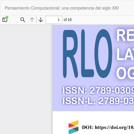
Volver
Pensamiento Computacional: una competencia del siglo XXI
a
los
detalles
del
artículo