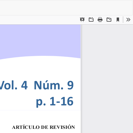
De
De
P