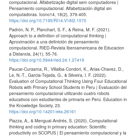
computacional. Alfabetização digital sem computadores |
Pensamiento computacional. Alfabetización digital sin
computadoras. Icono14, 18(2), 379-405.
https://doi.org/10.7195/RI14.V18I2.1570
Padrón, N. P., Planchart, S. F., & Reina, M. F. (2021).
Approach to a definition of computational thinking |
Aproximación a una definición de pensamiento
computacional. RIED-Revista Iberoamericana de Educacion
a Distancia, 24(1), 55-76.
https://doi.org/10.5944/ried.24.1.27419
Paucar-Curasma, R., Villalba-Condori, K., Arias-Chavez, D.,
Le, N.-T., Garcia-Tejada, G., & Silveira, I. F. (2022).
Evaluation of Computational Thinking Using Four Educational
Robots with Primary School Students in Peru | Evaluación del
pensamiento computacional utilizando cuatro robots
educativos con estudiantes de primaria en Perú. Education in
the Knowledge Society, 23.
https://doi.org/10.14201/eks.26161
Piazza, A., & Mengual-Andrés, S. (2020). Computational
thinking and coding in primary education: Scientific
productivity on SCOPUS | El pensamiento computacional y la