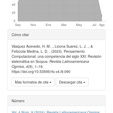
Detalles
Cómo citar
del
Vásquez Acevedo, H. M. ., Licona Suarez, L. J. ., &
artículo
Felizzola Medina, L. D. . (2023). Pensamiento
Computacional: una competencia del siglo XXI: Revisión
sistemática en Scopus.
Revista Latinoamericana
Ogmios
,
4
(9), 1–16.
https://doi.org/10.53595/rlo.v4.i9.090
Más formatos de cita
Descargar cita
Número
Vol. 4 Núm. 9 (2024): Revista Latinoamericana Ogmios