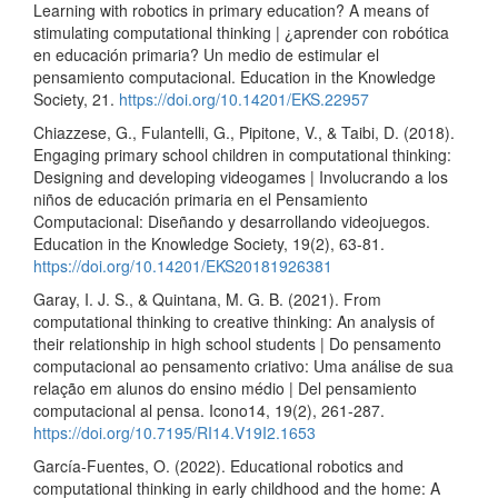
Learning with robotics in primary education? A means of
stimulating computational thinking | ¿aprender con robótica
en educación primaria? Un medio de estimular el
pensamiento computacional. Education in the Knowledge
Society, 21.
https://doi.org/10.14201/EKS.22957
Chiazzese, G., Fulantelli, G., Pipitone, V., & Taibi, D. (2018).
Engaging primary school children in computational thinking:
Designing and developing videogames | Involucrando a los
niños de educación primaria en el Pensamiento
Computacional: Diseñando y desarrollando videojuegos.
Education in the Knowledge Society, 19(2), 63-81.
https://doi.org/10.14201/EKS20181926381
Garay, I. J. S., & Quintana, M. G. B. (2021). From
computational thinking to creative thinking: An analysis of
their relationship in high school students | Do pensamento
computacional ao pensamento criativo: Uma análise de sua
relação em alunos do ensino médio | Del pensamiento
computacional al pensa. Icono14, 19(2), 261-287.
https://doi.org/10.7195/RI14.V19I2.1653
García-Fuentes, O. (2022). Educational robotics and
computational thinking in early childhood and the home: A