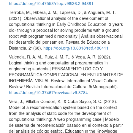
https://doi.org/10.47553/rifop.v98i36.2.94881
Terroba, M., Ribera, J. M., Lapresa, D., & Anguera, M. T.
(2021). Observational analysis of the development of
computational thinking in Early Childhood Education -3 years
old- through a proposal for solving problems with a ground
robot with programmed directionality | Análisis observacional
del desarrollo del pensamien. Revista de Educación a
Distancia, 21(68).
https://doi.org/10.6018/red.480411
Valencia, R. A. M., Ruiz, J. M. T., & Vega, A. R. (2022).
Logical thinking and computational programmatics in
engineering students | PENSAMIENTO LÓGICO Y
PROGRAMÁTICA COMPUTACIONAL EN ESTUDIANTES DE
INGENIERÍA. VISUAL Review. International Visual Culture
Review / Revista Internacional de Cultura, 9(Monographi).
https://doi.org/10.37467/revvisual.v9.3784
Vera, J., Villalba-Condori, K., & Cuba-Sayco, S. C. (2018).
Model of a recommendation system based on the context
from the analysis of static code for the development of
computational thinking: A web programming case | Modelo
de sistema de recomendación basado en el contexto a partir
del análisis de código estátic. Education in the Knowledge