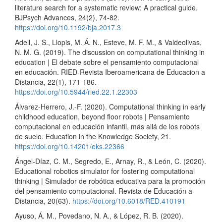
literature search for a systematic review: A practical guide.
BJPsych Advances, 24(2), 74-82.
https://doi.org/10.1192/bja.2017.3
Adell, J. S., Llopis, M. Á. N., Esteve, M. F. M., & Valdeolivas,
N. M. G. (2019). The discussion on computational thinking in
education | El debate sobre el pensamiento computacional
en educación. RIED-Revista Iberoamericana de Educacion a
Distancia, 22(1), 171-186.
https://doi.org/10.5944/ried.22.1.22303
Álvarez-Herrero, J.-F. (2020). Computational thinking in early
childhood education, beyond floor robots | Pensamiento
computacional en educación infantil, más allá de los robots
de suelo. Education in the Knowledge Society, 21.
https://doi.org/10.14201/eks.22366
Ángel-Díaz, C. M., Segredo, E., Arnay, R., & León, C. (2020).
Educational robotics simulator for fostering computational
thinking | Simulador de robótica educativa para la promoción
del pensamiento computacional. Revista de Educación a
Distancia, 20(63).
https://doi.org/10.6018/RED.410191
Ayuso, Á. M., Povedano, N. A., & López, R. B. (2020).