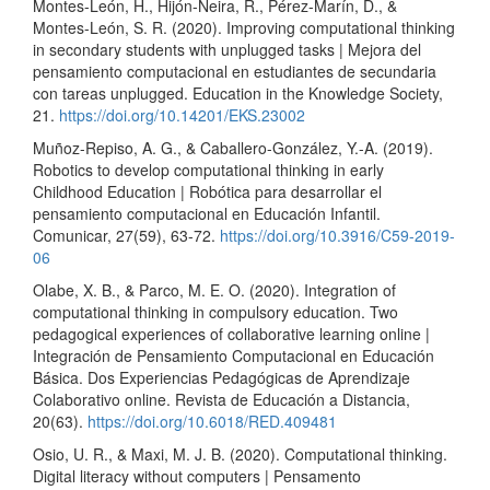
Montes-León, H., Hijón-Neira, R., Pérez-Marín, D., &
Montes-León, S. R. (2020). Improving computational thinking
in secondary students with unplugged tasks | Mejora del
pensamiento computacional en estudiantes de secundaria
con tareas unplugged. Education in the Knowledge Society,
21.
https://doi.org/10.14201/EKS.23002
Muñoz-Repiso, A. G., & Caballero-González, Y.-A. (2019).
Robotics to develop computational thinking in early
Childhood Education | Robótica para desarrollar el
pensamiento computacional en Educación Infantil.
Comunicar, 27(59), 63-72.
https://doi.org/10.3916/C59-2019-
06
Olabe, X. B., & Parco, M. E. O. (2020). Integration of
computational thinking in compulsory education. Two
pedagogical experiences of collaborative learning online |
Integración de Pensamiento Computacional en Educación
Básica. Dos Experiencias Pedagógicas de Aprendizaje
Colaborativo online. Revista de Educación a Distancia,
20(63).
https://doi.org/10.6018/RED.409481
Osio, U. R., & Maxi, M. J. B. (2020). Computational thinking.
Digital literacy without computers | Pensamento