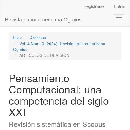
Navegación
Registrarse
Entrar
principal
Contenido
Revista Latinoamericana Ogmios
Toggl
principal
naviga
Barra
lateral
Inicio
Archivos
Vol. 4 Núm. 9 (2024): Revista Latinoamericana
Ogmios
ARTÍCULOS DE REVISIÓN
Pensamiento
Computacional: una
competencia del siglo
XXI
Revisión sistemática en Scopus