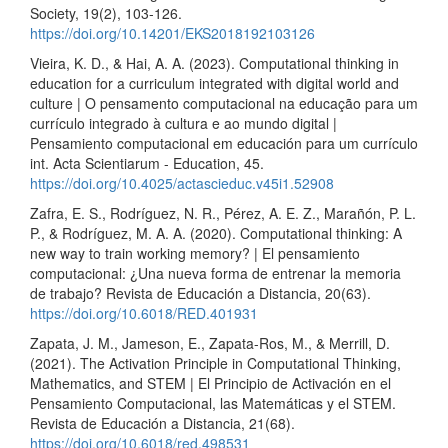
Society, 19(2), 103-126.
https://doi.org/10.14201/EKS2018192103126
Vieira, K. D., & Hai, A. A. (2023). Computational thinking in
education for a curriculum integrated with digital world and
culture | O pensamento computacional na educação para um
currículo integrado à cultura e ao mundo digital |
Pensamiento computacional em educación para um currículo
int. Acta Scientiarum - Education, 45.
https://doi.org/10.4025/actascieduc.v45i1.52908
Zafra, E. S., Rodríguez, N. R., Pérez, A. E. Z., Marañón, P. L.
P., & Rodríguez, M. A. A. (2020). Computational thinking: A
new way to train working memory? | El pensamiento
computacional: ¿Una nueva forma de entrenar la memoria
de trabajo? Revista de Educación a Distancia, 20(63).
https://doi.org/10.6018/RED.401931
Zapata, J. M., Jameson, E., Zapata-Ros, M., & Merrill, D.
(2021). The Activation Principle in Computational Thinking,
Mathematics, and STEM | El Principio de Activación en el
Pensamiento Computacional, las Matemáticas y el STEM.
Revista de Educación a Distancia, 21(68).
https://doi.org/10.6018/red.498531