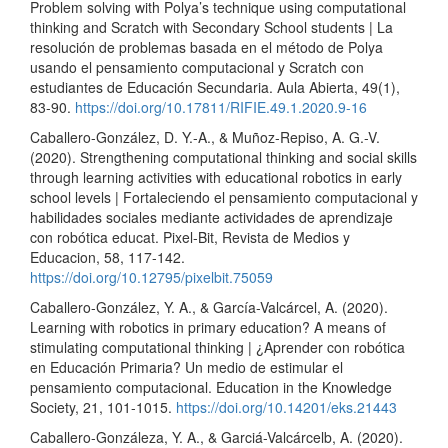
Problem solving with Polya’s technique using computational
thinking and Scratch with Secondary School students | La
resolución de problemas basada en el método de Polya
usando el pensamiento computacional y Scratch con
estudiantes de Educación Secundaria. Aula Abierta, 49(1),
83-90.
https://doi.org/10.17811/RIFIE.49.1.2020.9-16
Caballero-González, D. Y.-A., & Muñoz-Repiso, A. G.-V.
(2020). Strengthening computational thinking and social skills
through learning activities with educational robotics in early
school levels | Fortaleciendo el pensamiento computacional y
habilidades sociales mediante actividades de aprendizaje
con robótica educat. Pixel-Bit, Revista de Medios y
Educacion, 58, 117-142.
https://doi.org/10.12795/pixelbit.75059
Caballero-González, Y. A., & García-Valcárcel, A. (2020).
Learning with robotics in primary education? A means of
stimulating computational thinking | ¿Aprender con robótica
en Educación Primaria? Un medio de estimular el
pensamiento computacional. Education in the Knowledge
Society, 21, 101-1015.
https://doi.org/10.14201/eks.21443
Caballero-Gonzáleza, Y. A., & Garciá-Valcárcelb, A. (2020).