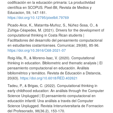
codificación en la educación primaria: La productividad
científica en SCOPUS. Pixel-Bit, Revista de Medios y
Educacion, 59, 147-181.
https://doi.org/10.12795/pixelbit.79769
Picado-Arce, K., Matarrita-Muñoz, S., Núñez-Sosa, O., &
Zúñiga-Céspedes, M. (2021). Drivers for the development of
computational thinking in Costa Rican students |
Facilitadores del desarrollo del pensamiento computacional
en estudiantes costarricenses. Comunicar, 29(68), 85-96.
https://doi.org/10.3916/C68-2021-07
Roig-Vila, R., & Moreno-Isac, V. (2020). Computational
thinking in education. Bibliometric and thematic analysis | El
pensamiento computacional en educación. Análisis
bibliométrico y temático. Revista de Educación a Distancia,
20(63).
https://doi.org/10.6018/RED.402621
Tadeu, P., & Brigas, C. (2022). Computational thinking in
early childhood education: An análisis through the Computer
Science Unplugged | El pensamiento computacional en
educación infantil: Una análisis a través del Computer
Science Unplugged. Revista Interuniversitaria de Formacion
del Profesorado, 98(36.2), 153-170.