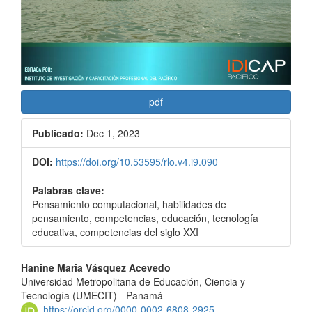
pdf
Publicado:
Dec 1, 2023
DOI:
https://doi.org/10.53595/rlo.v4.i9.090
Palabras clave:
Pensamiento computacional, habilidades de
pensamiento, competencias, educación, tecnología
educativa, competencias del siglo XXI
Contenido
Hanine Maria Vásquez Acevedo
Universidad Metropolitana de Educación, Ciencia y
principal
Tecnología (UMECIT) - Panamá
https://orcid.org/0000-0002-6808-2925