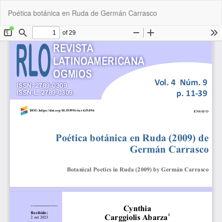
Volver
De
De
Poética botánica en Ruda de Germán Carrasco
a
P
los
detalles
del
artículo