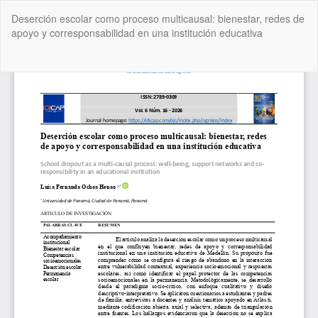
Volver
Deserción escolar como proceso multicausal: bienestar, redes de
a
apoyo y corresponsabilidad en una institución educativa
los
detalles
del
De
De
artículo
P