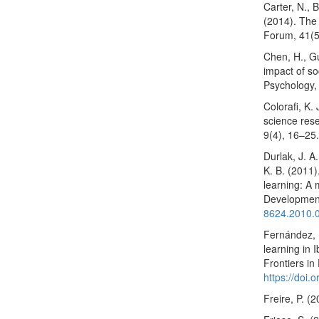
Carter, N., B
(2014). The 
Forum, 41(
Chen, H., Gu
impact of so
Psychology,
Colorafi, K.
science res
9(4), 16–25
Durlak, J. A.
K. B. (2011)
learning: A 
Developmen
8624.2010.
Fernández, F
learning in 
Frontiers in
https://doi
Freire, P. (