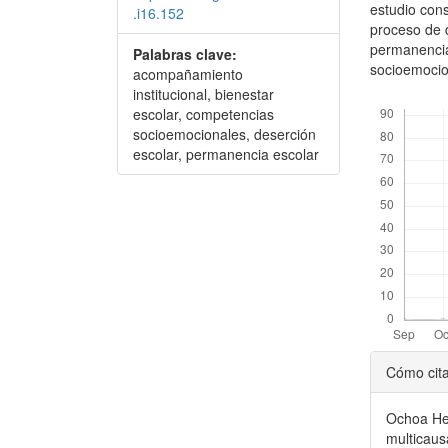
estudio con
.i16.152
proceso de d
permanencia
Palabras clave:
socioemocio
acompañamiento
institucional, bienestar
Descargas
escolar, competencias
socioemocionales, deserción
escolar, permanencia escolar
Detal
Cómo cit
del
Ochoa Hen
artícu
multicaus