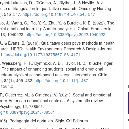
ryant-Lukosius, D., DiCenso, A., Blythe, J., & Neville, A. J.
use of triangulation in qualitative research. Oncology Nursing
5), 545–547.
https://doi.org/10.1188/14.ONF.545-547
o, J., Wang, C., Ro, Y. K., Zhu, Y., & Burdick, K. E. (2022). The
cial-emotional learning: A meta-analysis in China. Frontiers in
 13, 1040522.
https://doi.org/10.3389/fpsyg.2022.1040522
 J., & Evans, B. (2016). Qualitative descriptive methods in health
earch. HERD: Health Environments Research & Design Journal,
.
https://doi.org/10.1177/1937586715614171
, Weissberg, R. P., Dymnicki, A. B., Taylor, R. D., & Schellinger,
. The impact of enhancing students’ social and emotional
meta-analysis of school-based universal interventions. Child
t, 82(1), 405–432.
https://doi.org/10.1111/j.1467-
01564.x
., Gutiérrez, M., & Giménez, V. (2021). Social and emotional
Ibero-American educational contexts: A systematic review.
 Psychology, 12, 738501.
.org/10.3389/fpsyg.2021.738501
2005). Pedagogía del oprimido. Siglo XXI Editores.