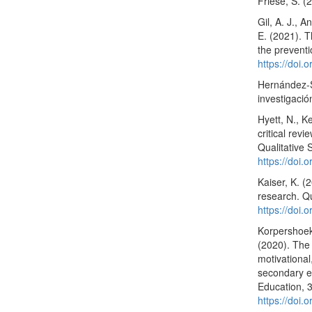
Friese, S. (
Gil, A. J., 
E. (2021). 
the preventi
https://doi.
Hernández-S
investigació
Hyett, N., K
critical revi
Qualitative 
https://doi
Kaiser, K. (
research. Q
https://doi
Korpershoek
(2020). The
motivationa
secondary e
Education, 
https://doi