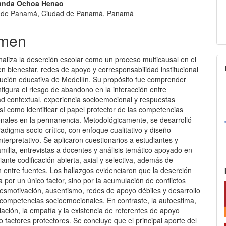
nido
nanda Ochoa Henao
d de Panamá, Ciudad de Panamá, Panamá
pal
men
lo
analiza la deserción escolar como un proceso multicausal en el
n bienestar, redes de apoyo y corresponsabilidad institucional
itución educativa de Medellín. Su propósito fue comprender
figura el riesgo de abandono en la interacción entre
ad contextual, experiencia socioemocional y respuestas
sí como identificar el papel protector de las competencias
nales en la permanencia. Metodológicamente, se desarrolló
adigma socio-crítico, con enfoque cualitativo y diseño
interpretativo. Se aplicaron cuestionarios a estudiantes y
milia, entrevistas a docentes y análisis temático apoyado en
diante codificación abierta, axial y selectiva, además de
n entre fuentes. Los hallazgos evidenciaron que la deserción
a por un único factor, sino por la acumulación de conflictos
desmotivación, ausentismo, redes de apoyo débiles y desarrollo
 competencias socioemocionales. En contraste, la autoestima,
lación, la empatía y la existencia de referentes de apoyo
factores protectores. Se concluye que el principal aporte del