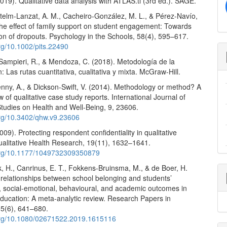
2019). Qualitative data analysis with ATLAS.ti (3rd ed.). SAGE.
Antelm-Lanzat, A. M., Cacheiro-González, M. L., & Pérez-Navío,
The effect of family support on student engagement: Towards
on of dropouts. Psychology in the Schools, 58(4), 595–617.
org/10.1002/pits.22490
ampieri, R., & Mendoza, C. (2018). Metodología de la
n: Las rutas cuantitativa, cualitativa y mixta. McGraw-Hill.
enny, A., & Dickson-Swift, V. (2014). Methodology or method? A
ew of qualitative case study reports. International Journal of
Studies on Health and Well-Being, 9, 23606.
.org/10.3402/qhw.v9.23606
2009). Protecting respondent confidentiality in qualitative
ualitative Health Research, 19(11), 1632–1641.
.org/10.1177/1049732309350879
, H., Canrinus, E. T., Fokkens-Bruinsma, M., & de Boer, H.
 relationships between school belonging and students’
l, social-emotional, behavioural, and academic outcomes in
ducation: A meta-analytic review. Research Papers in
35(6), 641–680.
.org/10.1080/02671522.2019.1615116