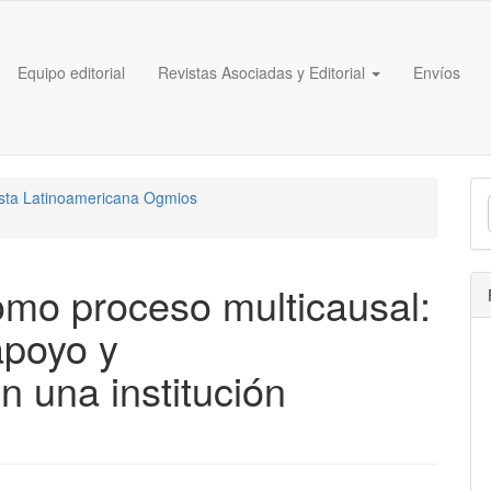
Equipo editorial
Revistas Asociadas y Editorial
Envíos
E
ista Latinoamericana Ogmios
u
a
omo proceso multicausal:
apoyo y
n una institución