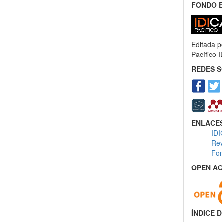
FONDO E
Editada po
Pacífico
REDES S
ENLACES
ID
Rev
Fon
OPEN AC
ÍNDICE 