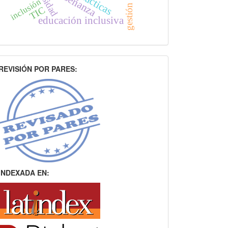
enseñanza
inclusión
gestión
TIC
educación inclusiva
INDEXACION
REVISIÓN POR PARES:
INDEXADA EN: