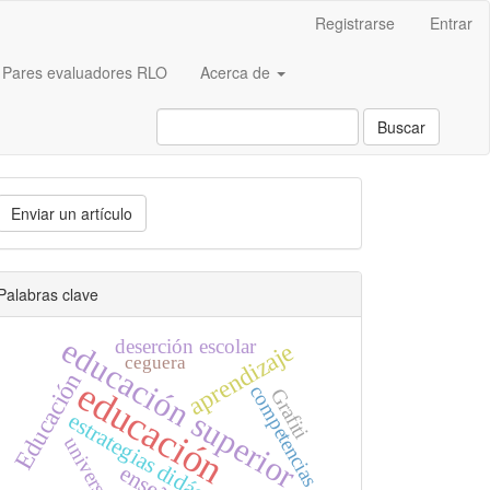
Registrarse
Entrar
Pares evaluadores RLO
Acerca de
Buscar
nviar
Enviar un artículo
n
rtículo
Palabras clave
educación superior
deserción escolar
aprendizaje
ceguera
Educación
educación
competencias
Grafiti
estrategias didácticas
universidad