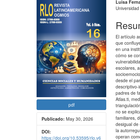
Barra
Conte
Luisa Fer
Universida
lateral
princi
del
del
Resu
artículo
artícu
El artículo 
que confluye
en una inst
cómo se con
vulnerabilid
escolares, a
socioemocio
desde el par
descriptivo-
padres de fa
Atlas.ti, me
pdf
triangulació
no se explic
familiares, 
Publicado:
May 30, 2026
desigual de
la autorregu
DOI:
operan como 
https://doi.org/10.53595/rlo.v6