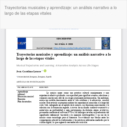
Volver
Trayectorias musicales y aprendizaje: un análisis narrativo a lo
a
largo de las etapas vitales
los
detalles
del
De
De
artículo
P