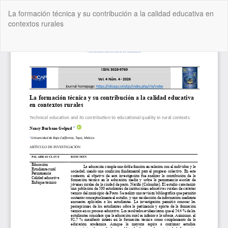
Volver
La formación técnica y su contribución a la calidad educativa en
a
contextos rurales
los
detalles
del
De
De
artículo
P