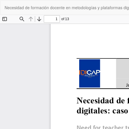
Volver
Necesidad de formación docente en metodologías y plataformas dig
a
los
detalles
del
artículo