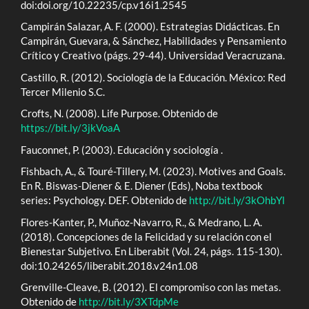
doi:doi.org/10.22235/cp.v16i1.2545
Campirán Salazar, A. F. (2000). Estrategias Didácticas. En
Campirán, Guevara, & Sánchez, Habilidades y Pensamiento
Crítico y Creativo (págs. 29-44). Universidad Veracruzana.
Castillo, R. (2012). Sociología de la Educación. México: Red
Tercer Milenio S.C.
Crofts, N. (2008). Life Purpose. Obtenido de
https://bit.ly/3jkVoaA
Fauconnet, P. (2003). Educación y sociología .
Fishbach, A., & Touré-Tillery, M. (2023). Motives and Goals.
En R. Biswas-Diener & E. Diener (Eds), Noba textbook
series: Psychology. DEF. Obtenido de
http://bit.ly/3kOhbYl
Flores-Kanter, P., Muñoz-Navarro, R., & Medrano, L. A.
(2018). Concepciones de la Felicidad y su relación con el
Bienestar Subjetivo. En Liberabit (Vol. 24, págs. 115-130).
doi:10.24265/liberabit.2018.v24n1.08
Grenville-Cleave, B. (2012). El compromiso con las metas.
Obtenido de
http://bit.ly/3XTdpMe