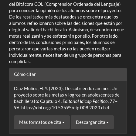
del Bitácora COL (Comprensión Ordenada del Lenguaje)
para conocer la opinión de los alumnos sobre el proyecto.
De los resultados más destacados se encuentra que los
alumnos reflexionaron sobre las decisiones que están por
elegir al salir del bachillerato. Asimismo, descubrieron que
metas realizarán y se esforzarán por ello. Por otro lado,
dentro de las conclusiones principales, los alumnos se
percataron que varias metas no las pueden realizar
individualmente, necesitan de un grupo de personas para
cumplirlas.
Detalles
Cómo citar
del
Diaz Muñoz, H. Y. (2023). Descubriendo caminos. Un
artículo
proyecto sobre las metas y logros en adolescentes de
bachillerato: Capítulo 4.
Editorial Idicap Pacífico
, 77–
96. https://doi.org/10.53595/eip.008.2023.ch.4
Más formatos de cita
Descargar cita