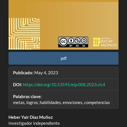
pdf
Publicado:
May 4, 2023
DOI:
https://doi.org/10.53595/eip.008.2023.ch.4
Palabras clave:
metas, logros, habilidades, emociones, competencias
Contenido
Heber Yair Diaz Muñoz
Investigador independiente