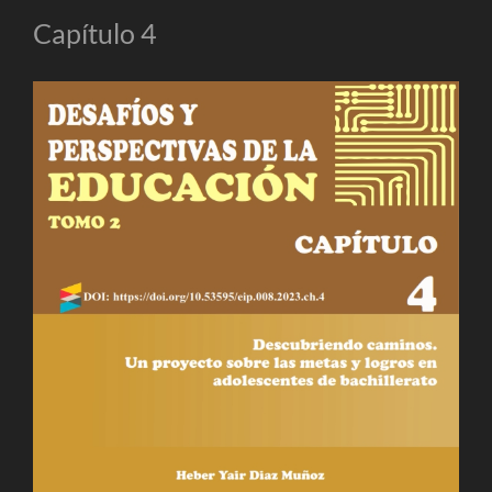
Capítulo 4
Barra
lateral
del
artículo