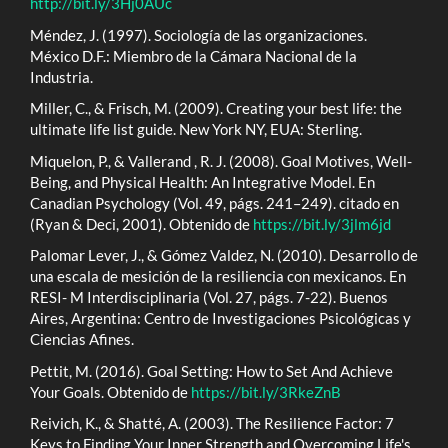
http://bit.ly/3Hj0AUc
Méndez, J. (1997). Sociología de las organizaciones.
México D.F.: Miembro de la Cámara Nacional de la
Industria.
Miller, C., & Frisch, M. (2009). Creating your best life: the
ultimate life list guide. New York NY, EUA: Sterling.
Miquelon, P., & Vallerand , R. J. (2008). Goal Motives, Well-
Being, and Physical Health: An Integrative Model. En
Canadian Psychology (Vol. 49, págs. 241–249). citado en
(Ryan & Deci, 2001). Obtenido de
https://bit.ly/3jlm6jd
Palomar Lever, J., & Gómez Valdez, N. (2010). Desarrollo de
una escala de mesición de la resiliencia con mexicanos. En
RESI- M Interdisciplinaria (Vol. 27, págs. 7-22). Buenos
Aires, Argentina: Centro de Investigaciones Psicológicas y
Ciencias Afines.
Pettit, M. (2016). Goal Setting: How to Set And Achieve
Your Goals. Obtenido de
https://bit.ly/3RkeZnB
Reivich, K., & Shatté, A. (2003). The Resilience Factor: 7
Keys to Finding Your Inner Strength and Overcoming Life's