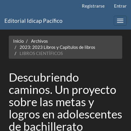
Navegación
Registrarse
Entrar
principal
Contenido
Editorial Idicap Pacífico
principal
Toggl
Barra
navig
lateral
Inicio
Archivos
2023: 2023 Libros y Capítulos de libros
LIBROS CIENTÍFICOS
Descubriendo
caminos. Un proyecto
sobre las metas y
logros en adolescentes
de bachillerato