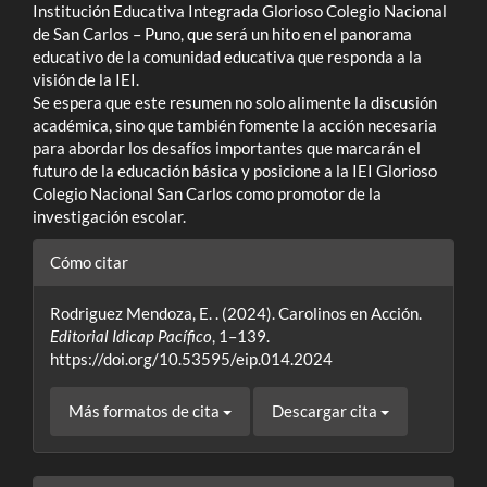
Institución Educativa Integrada Glorioso Colegio Nacional
de San Carlos – Puno, que será un hito en el panorama
educativo de la comunidad educativa que responda a la
visión de la IEI.
Se espera que este resumen no solo alimente la discusión
académica, sino que también fomente la acción necesaria
para abordar los desafíos importantes que marcarán el
futuro de la educación básica y posicione a la IEI Glorioso
Colegio Nacional San Carlos como promotor de la
investigación escolar.
Detalles
Cómo citar
del
Rodriguez Mendoza, E. . (2024). Carolinos en Acción.
artículo
Editorial Idicap Pacífico
, 1–139.
https://doi.org/10.53595/eip.014.2024
Más formatos de cita
Descargar cita