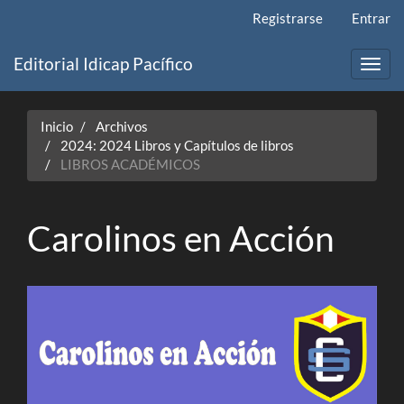
Navegación
Registrarse
Entrar
principal
Contenido
Editorial Idicap Pacífico
principal
Toggl
Barra
navig
lateral
Inicio
Archivos
2024: 2024 Libros y Capítulos de libros
LIBROS ACADÉMICOS
Carolinos en Acción
Barra
lateral
del
artículo