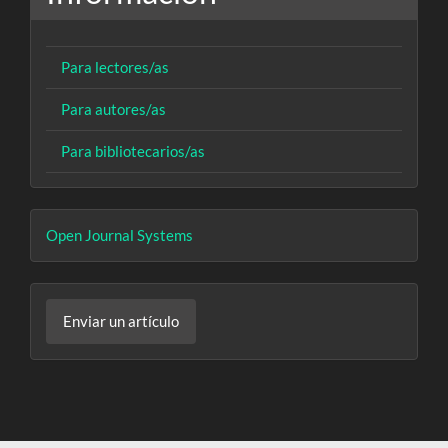
Para lectores/as
Para autores/as
Para bibliotecarios/as
Desarrollado
Open Journal Systems
por
Enviar
Enviar un artículo
un
artículo