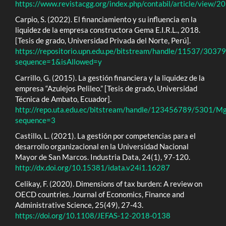
https://www.revistacgg.org/index.php/contabil/article/view/2
Carpio, S. (2022). El financiamiento y su influencia en la
liquidez de la empresa constructora Gema E.I.R.L., 2018.
[Tesis de grado, Universidad Privada del Norte, Perú].
https://repositorio.upn.edu.pe/bitstream/handle/11537/3
sequence=1&isAllowed=y
Carrillo, G. (2015). La gestión financiera y la liquidez de la
empresa “Azulejos Pelileo.” [Tesis de grado, Universidad
Técnica de Ambato, Ecuador].
http://repo.uta.edu.ec/bitstream/handle/123456789/5301/Mg
sequence=3
Castillo, L. (2021). La gestión por competencias para el
desarrollo organizacional en la Universidad Nacional
Mayor de San Marcos. Industria Data, 24(1), 97-120.
http://dx.doi.org/10.15381/idata.v24i1.16287
Celikay, F. (2020). Dimensions of tax burden: A review on
OECD countries. Journal of Economics, Finance and
Administrative Science, 25(49), 27-43.
https://doi.org/10.1108/JEFAS-12-2018-0138