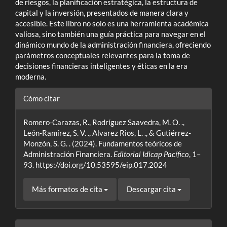
de riesgos, la planificación estratégica, la estructura de
capital y la inversión, presentados de manera clara y
accesible. Este libro no solo es una herramienta académica
valiosa, sino también una guía práctica para navegar en el
dinámico mundo de la administración financiera, ofreciendo
parámetros conceptuales relevantes para la toma de
decisiones financieras inteligentes y éticas en la era
moderna.
Detalles
Cómo citar
del
Romero-Carazas, R., Rodríguez Saavedra, M. O. .,
artículo
León-Ramírez, S. V. ., Alvarez Rios, L. ., & Gutiérrez-
Monzón, S. G. . (2024). Fundamentos teóricos de
Administración Financiera.
Editorial Idicap Pacífico
, 1–
93. https://doi.org/10.53595/eip.017.2024
Más formatos de cita
Descargar cita