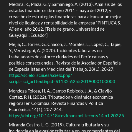
Medina, K., Plaza, G. y Samaniego, A. (2013). Análisis de los
estados financieros de mayo 2011 - mayo del 2012, y
creación de estrategias financieras para alcanzar un mejor
nivel de liquidez y rentabilidad de la empresa “PINTUCA S.
A.” en el año 2012. [Tesis de grado, Universidad de
Guayaquil, Ecuador]
Mejía, C., Torres, G., Chacón, J., Morales, L., López, C., Tapie,
Y., Verastegui, A. (2020). Incidentes laborales en
trabajadores de catorce ciudades del Perú: causas y
posibles consecuencias. Revista de la Asociación Española
de Especialistas en Medicina del Trabajo, 28(1), 20-27.
https://scielo.isciii.es/scielo.php?
script=sci_arttext&pid=S1132-62552019000100003
Mendoza Tolosa, H. A., Campo Robledo, J. A., & Clavijo
Cortez, P. H. (2022). Tributación y dinámica económica
regional en Colombia. Revista Finanzas y Política
Económica, 14(1), 207-244.
https://doi.org/10.14718/revfinanzpolitecon.v14.n1.2022.9
Miranda Castro, L. G. (2019). Cultura tributaria y su
incidencia en la evasión tributaria en los comerciantes del