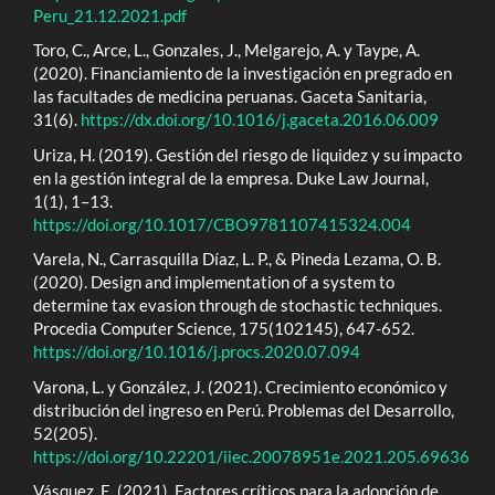
Peru_21.12.2021.pdf
Toro, C., Arce, L., Gonzales, J., Melgarejo, A. y Taype, A.
(2020). Financiamiento de la investigación en pregrado en
las facultades de medicina peruanas. Gaceta Sanitaria,
31(6).
https://dx.doi.org/10.1016/j.gaceta.2016.06.009
Uriza, H. (2019). Gestión del riesgo de liquidez y su impacto
en la gestión integral de la empresa. Duke Law Journal,
1(1), 1–13.
https://doi.org/10.1017/CBO9781107415324.004
Varela, N., Carrasquilla Díaz, L. P., & Pineda Lezama, O. B.
(2020). Design and implementation of a system to
determine tax evasion through de stochastic techniques.
Procedia Computer Science, 175(102145), 647-652.
https://doi.org/10.1016/j.procs.2020.07.094
Varona, L. y González, J. (2021). Crecimiento económico y
distribución del ingreso en Perú. Problemas del Desarrollo,
52(205).
https://doi.org/10.22201/iiec.20078951e.2021.205.69636
Vásquez, E. (2021). Factores críticos para la adopción de