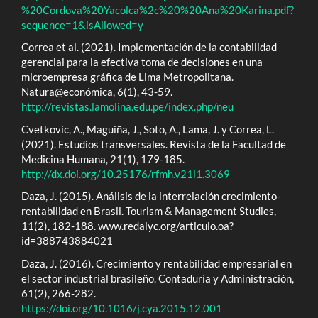
%20Cordova%20Yacolca%2c%20%20Ana%20Karina.pdf?
sequence=1&isAllowed=y
Correa et al. (2021). Implementación de la contabilidad
gerencial para la efectiva toma de decisiones en una
microempresa gráfica de Lima Metropolitana.
Natura@económica, 6(1), 43-59.
http://revistas.lamolina.edu.pe/index.php/neu
Cvetkovic, A., Maguiña, J., Soto, A., Lama, J. y Correa, L.
(2021). Estudios transversales. Revista de la Facultad de
Medicina Humana, 21(1), 179-185.
http://dx.doi.org/10.25176/rfmh.v21i1.3069
Daza, J. (2015). Análisis de la interrelación crecimiento-
rentabilidad en Brasil. Tourism & Management Studies,
11(2), 182-188. www.redalyc.org/articulo.oa?
id=388743884021
Daza, J. (2016). Crecimiento y rentabilidad empresarial en
el sector industrial brasileño. Contaduría y Administración,
61(2), 266-282.
https://doi.org/10.1016/j.cya.2015.12.001