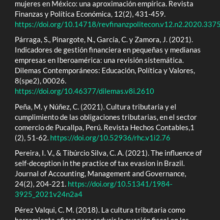
mujeres en México: una aproximación empírica. Revista
Finanzas y Política Económica, 12(2), 431-459.
https://doi.org/10.14718/revfinanzpolitecon.v12.n2.2020.337
Párraga, S., Pinargote, N., García, C. y Zamora, J. (2021).
Indicadores de gestión financiera en pequeñas y medianas
empresas en Iberoamérica: una revisión sistemática.
Dilemas Contemporáneos: Educación, Política y Valores,
8(spe2), 00026.
https://doi.org/10.46377/dilemas.v8i.2610
Peña, M. y Núñez, C. (2021). Cultura tributaria y el
cumplimiento de las obligaciones tributarias, en el sector
comercio de Pucallpa, Perú. Revista Hechos Contables,1
(2), 51-62.
https://doi.org/10.52936/rhc.v1i2.76
Pereira, I. V., & Tibúrcio Silva, C. A. (2021). The influence of
self-deception in the practice of tax evasion in Brazil.
Journal of Accounting, Management and Governance,
24(2), 204-221.
https://doi.org/10.51341/1984-
3925_2021v24n2a4
Pérez Valqui, C. M. (2018). La cultura tributaria como
herramienta eficaz para reducir la evasión fiscal en los