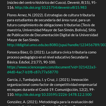
(núcleo del centro histórico del Cusco). Devenir, 8(15), 95-
116.
http://dx.doi.org/10.21754/devenir.v8i15.983
Flores Arnez, N. (2022). Estrategias de cultura tributaria
para estudiantes de secundaria del área rural, para un
futuro cumplimiento de obligaciones tributarias [Tesis de
maestría, Universidad Mayor de San Simón, Bolivia]. Sitio
de Publicación de Documentación Digital de la Universidad
Mayor de San Simón.
http://ddigital.umss.edu.bo:8080/jspui/handle/123456789/3
Fonseca Báez, O. (2021). La cultura cívica tributaria como
proceso pedagógico en el nivel educativo Secundaria
Básica. EduSol, 21(77), 90-100.
https://www.scienceopen.com/document?vid=321422a3-
d4d0-4ac7-b1f8-c87c77a58770
García, J., Tumbajulca, I. y Cruz, J. (2021). Innovación
organizacional como factor de competitividad empresarial
en mypes durante el Covid-19. Comuni@cción, 12(2), 99-
110.
http://dx.doi.org/10.33595/2226-1478.12.2.500
González, A. (2021). Metodología para la evaluación del