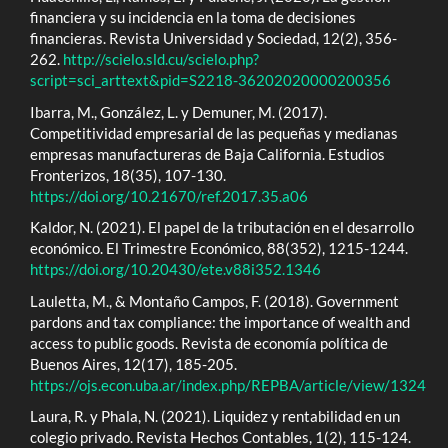
financiera y su incidencia en la toma de decisiones
financieras. Revista Universidad y Sociedad, 12(2), 356-
262.
http://scielo.sld.cu/scielo.php?
script=sci_arttext&pid=S2218-36202020000200356
Ibarra, M., González, L. y Demuner, M. (2017).
Competitividad empresarial de las pequeñas y medianas
empresas manufactureras de Baja California. Estudios
Fronterizos, 18(35), 107-130.
https://doi.org/10.21670/ref.2017.35.a06
Kaldor, N. (2021). El papel de la tributación en el desarrollo
económico. El Trimestre Económico, 88(352), 1215-1244.
https://doi.org/10.20430/ete.v88i352.1346
Lauletta, M., & Montaño Campos, F. (2018). Government
pardons and tax compliance: the importance of wealth and
access to public goods. Revista de economía política de
Buenos Aires, 12(17), 185-205.
https://ojs.econ.uba.ar/index.php/REPBA/article/view/1324
Laura, R. y Phala, N. (2021). Liquidez y rentabilidad en un
colegio privado. Revista Hechos Contables, 1(2), 115-124.