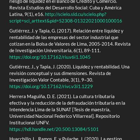
riesgo de liquidez en el Banco de Crédito y Comercio.
Revista Estudios del Desarrollo Social: Cuba y América
Latina, 9(1), e16.
http://scielo.sld.cu/scielo.php?
script=sci_arttext&pid=S2308-01322021000100016
Gutiérrez, J. y Tapia, G. (2017). Relación entre liquidez y
rentabilidad de las empresas del sector industrial que
cotizan en la Bolsa de Valores de Lima, 2005-2014. Revista
de Investigación Universitaria, 6(1), 89-111.
https://doi.org/10.17162/riu.v6i1.1045
Gutiérrez, J., y Tapia, J. (2020). Liquidez y rentabilidad. Una
revisión conceptual y sus dimensiones. Revista de
Investigación Valor Contable, 3(1), 9–30.
https://doi.org/10.17162/rivc.v3i1.1229
Herrera Maguiña, D. E. (2021). La cultura tributaria
efectiva y la reducción de la defraudación tributaria en la
Intendencia Lima de la SUNAT [Tesis de maestría,
Universidad Nacional Federico Villarreal]. Repositorio
Institucional UNFV.
https://hdl.handle.net/20.500.13084/5101
Huacchillo, L., Ramos, E. y Pulache, J. (2020). La gestion