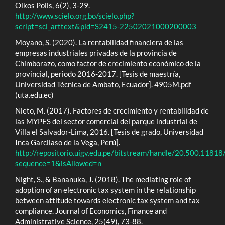
Oikos Polis, 6(2), 3-29.
http://www.scielo.org.bo/scielo.php?
script=sci_arttext&pid=S2415-22502021000200003
Moyano, S. (2020). La rentabilidad financiera de las
empresas industriales privadas de la provincia de
Chimborazo, como factor de crecimiento económico de la
provincial, periodo 2016-2017. [Tesis de maestría,
Universidad Técnica de Ambato, Ecuador]. 4905M.pdf
(uta.edu.ec)
Nieto, M. (2017). Factores de crecimiento y rentabilidad de
las MYPES del sector comercial del parque industrial de
Villa el Salvador-Lima, 2016. [Tesis de grado, Universidad
Inca Garcilaso de la Vega, Perú].
http://repositorio.uigv.edu.pe/bitstream/handle/20.5
sequence=1&isAllowed=n
Night, S., & Bananuka, J. (2018). The mediating role of
adoption of an electronic tax system in the relationship
between attitude towards electronic tax system and tax
compliance. Journal of Economics, Finance and
Administrative Science, 25(49), 73-88.