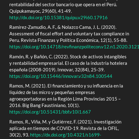
rentabilidad del sector bancario que opera en el Perú.
Quipukamayoc, 29(60), 41-49.
http://dx.doi.org/10.15381/quipu.v29i60.17916
Ramírez-Zamudio, A. F., & Nolazco Cama, J. L. (2020).
Assessment of fiscal effort and voluntary tax compliance in
Peru. Revista Finanzas y Política Económica, 12(1), 55-88.
https://doi.org/10.14718/revfinanzpolitecon.v12.n1.2020.312
Ramón, R. y Bañón, C. (2022). Stock de activos intangibles
y rentabilidad empresarial. El caso de la industria hotelera
española (2008-2019). Innovar, 32(84), 25-39.
https://doi.org/10.15446/innovar.v32n84.100544
Ramos, M. (2021). El financiamiento y su influencia en la
liquidez de las micro y pequeñas empresas
agroexportadoras en la Región Lima Provincias 2015 –
2016. Big Bang Faustiniano, 10(1).
https://doi.org/10.51431/bbf.v10i1.667
Ramos, R., Viña, M. y Gutiérrez, F. (2021). Investigación
aplicada en tiempos de COVID-19. Revista de la OFIL,
30(2), 93.
https://dx.doi.org/10.4321/s1699-