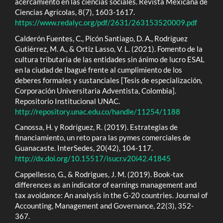
acercamiento en las ciencias sociales. Revista Mexicana de
Ciencias Agrícolas, 8(7), 1603-1617.
https://www.redalyc.org/pdf/2631/263153520009.pdf
Calderón Fuentes, C., Picón Santiago, D. A., Rodríguez
Gutiérrez, M. A., & Ortiz Lasso, V. L. (2021). Fomento de la
cultura tributaria de las entidades sin ánimo de lucro ESAL
en la ciudad de Ibagué frente al cumplimiento de los
deberes formales y sustanciales [Tesis de especialización,
Corporación Universitaria Adventista, Colombia].
Repositorio Institucional UNAC.
http://repository.unac.edu.co/handle/11254/1188
Canossa, H. y Rodríguez, R. (2019). Estrategias de
financiamiento, un reto para las pymes comerciales de
Guanacaste. InterSedes, 20(42), 104-117.
http://dx.doi.org/10.15517/isucr.v20i42.41845
Cappellesso, G., & Rodrigues, J. M. (2019). Book-tax
differences as an indicator of earnings management and
tax avoidance: An analysis in the G-20 countries. Journal of
Accounting, Management and Governance, 22(3), 352-
367.