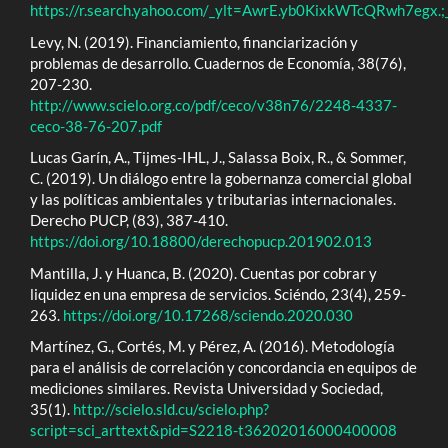
https://r.search.yahoo.com/_ylt=AwrE.yb0KixkWTcQRwh7
Levy, N. (2019). Financiamiento, financiarización y
problemas de desarrollo. Cuadernos de Economía, 38(76),
207-230.
http://www.scielo.org.co/pdf/ceco/v38n76/2248-4337-
ceco-38-76-207.pdf
Lucas Garín, A., Tijmes-IHL, J., Salassa Boix, R., & Sommer,
C. (2019). Un diálogo entre la gobernanza comercial global
y las políticas ambientales y tributarias internacionales.
Derecho PUCP, (83), 387-410.
https://doi.org/10.18800/derechopucp.201902.013
Mantilla, J. y Huanca, B. (2020). Cuentas por cobrar y
liquidez en una empresa de servicios. Sciéndo, 23(4), 259-
263.
https://doi.org/10.17268/sciendo.2020.030
Martínez, G., Cortés, M. y Pérez, A. (2016). Metodología
para el análisis de correlación y concordancia en equipos de
mediciones similares. Revista Universidad y Sociedad,
35(1).
http://scielo.sld.cu/scielo.php?
script=sci_arttext&pid=S2218-t36202016000400008