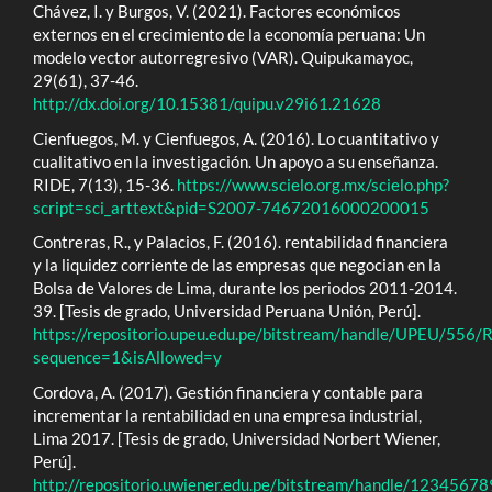
Chávez, I. y Burgos, V. (2021). Factores económicos
externos en el crecimiento de la economía peruana: Un
modelo vector autorregresivo (VAR). Quipukamayoc,
29(61), 37-46.
http://dx.doi.org/10.15381/quipu.v29i61.21628
Cienfuegos, M. y Cienfuegos, A. (2016). Lo cuantitativo y
cualitativo en la investigación. Un apoyo a su enseñanza.
RIDE, 7(13), 15-36.
https://www.scielo.org.mx/scielo.php?
script=sci_arttext&pid=S2007-74672016000200015
Contreras, R., y Palacios, F. (2016). rentabilidad financiera
y la liquidez corriente de las empresas que negocian en la
Bolsa de Valores de Lima, durante los periodos 2011-2014.
39. [Tesis de grado, Universidad Peruana Unión, Perú].
https://repositorio.upeu.edu.pe/bitstream/handle/UPEU/556/R
sequence=1&isAllowed=y
Cordova, A. (2017). Gestión financiera y contable para
incrementar la rentabilidad en una empresa industrial,
Lima 2017. [Tesis de grado, Universidad Norbert Wiener,
Perú].
http://repositorio.uwiener.edu.pe/bitstream/handle/12345