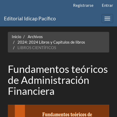
Navegación
Registrarse
Entrar
principal
Contenido
Editorial Idicap Pacífico
principal
Toggl
Barra
navig
lateral
Inicio
Archivos
2024: 2024 Libros y Capítulos de libros
LIBROS CIENTÍFICOS
Fundamentos teóricos
de Administración
Financiera
Barra