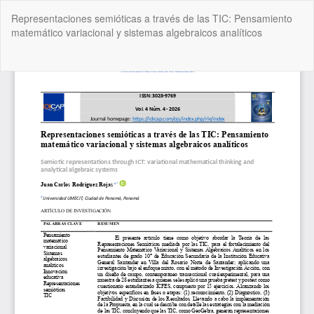
Volver
Representaciones semióticas a través de las TIC: Pensamiento
a
matemático variacional y sistemas algebraicos analíticos
los
detalles
del
De
De
artículo
P