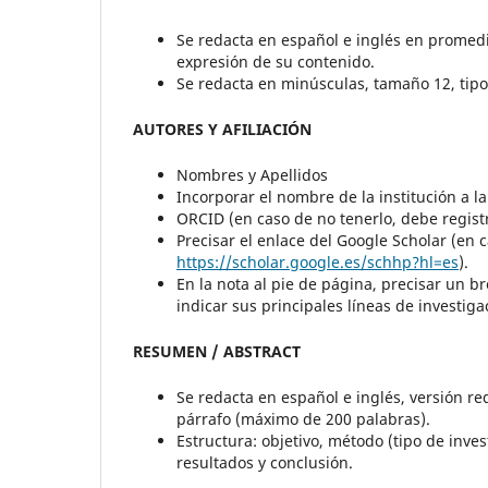
Se redacta en español e inglés en promedio
expresión de su contenido.
Se redacta en minúsculas, tamaño 12, tip
AUTORES Y AFILIACIÓN
Nombres y Apellidos
Incorporar el nombre de la institución a la
ORCID (en caso de no tenerlo, debe regis
Precisar el enlace del Google Scholar (en 
https://scholar.google.es/schhp?hl=es
).
En la nota al pie de página, precisar un
indicar sus principales líneas de investiga
RESUMEN / ABSTRACT
Se redacta en español e inglés, versión red
párrafo (máximo de 200 palabras).
Estructura: objetivo, método (tipo de inve
resultados y conclusión.