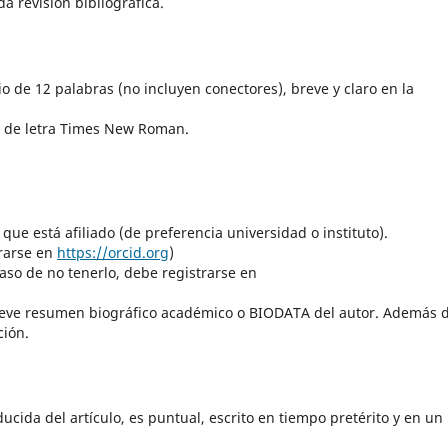
a revisión bibliográfica.
 de 12 palabras (no incluyen conectores), breve y claro en la
o de letra Times New Roman.
 que está afiliado (de preferencia universidad o instituto).
trarse en
https://orcid.org
)
caso de no tenerlo, debe registrarse en
 breve resumen biográfico académico o BIODATA del autor. Además 
ción.
ucida del artículo, es puntual, escrito en tiempo pretérito y en un