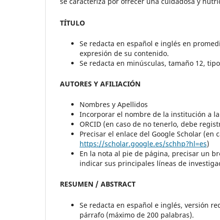
se caracteriza por ofrecer una cuidadosa y nutrid
TÍTULO
Se redacta en español e inglés en promedio
expresión de su contenido.
Se redacta en minúsculas, tamaño 12, tip
AUTORES Y AFILIACIÓN
Nombres y Apellidos
Incorporar el nombre de la institución a la
ORCID (en caso de no tenerlo, debe regis
Precisar el enlace del Google Scholar (en 
https://scholar.google.es/schhp?hl=es
)
En la nota al pie de página, precisar un
indicar sus principales líneas de investiga
RESUMEN / ABSTRACT
Se redacta en español e inglés, versión red
párrafo (máximo de 200 palabras).