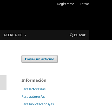
Registrarse
Entrar
ACERCA DE
Buscar
Enviar un artículo
Información
Para lectores/as
Para autores/as
Para bibliotecarios/as