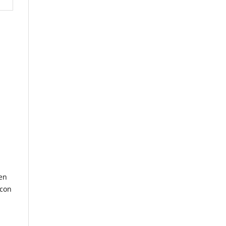
yen
 con