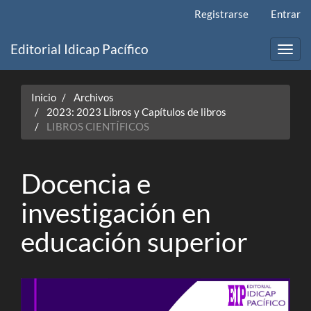
Navegación
Registrarse
Entrar
principal
Contenido
Editorial Idicap Pacífico
principal
Toggl
Barra
navig
lateral
Inicio
Archivos
2023: 2023 Libros y Capítulos de libros
LIBROS CIENTÍFICOS
Docencia e
investigación en
educación superior
Barra