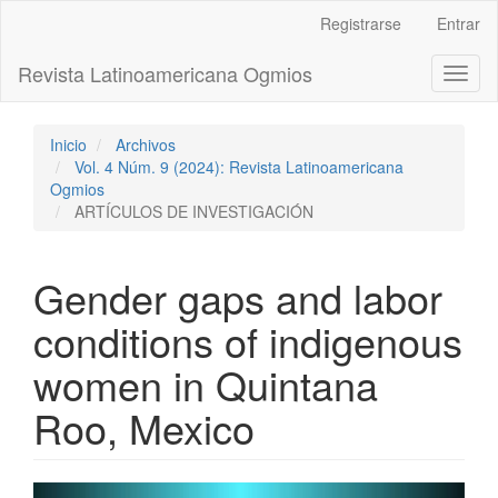
Navegación
Registrarse
Entrar
principal
Contenido
Revista Latinoamericana Ogmios
Toggl
principal
naviga
Barra
lateral
Inicio
Archivos
Vol. 4 Núm. 9 (2024): Revista Latinoamericana
Ogmios
ARTÍCULOS DE INVESTIGACIÓN
Gender gaps and labor
conditions of indigenous
women in Quintana
Roo, Mexico