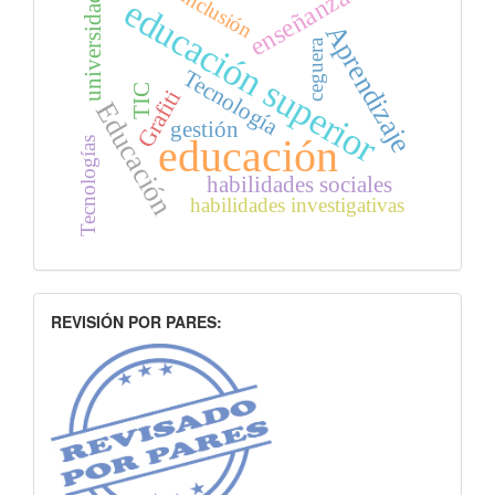
enseñanza
inclusión
universidad
educación superior
Aprendizaje
ceguera
Tecnología
TIC
Grafiti
Educación
gestión
educación
Tecnologías
habilidades sociales
habilidades investigativas
INDEXACION
REVISIÓN POR PARES: