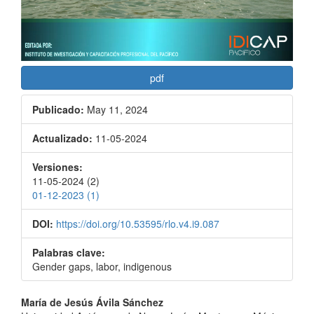
pdf
Publicado:
May 11, 2024
Actualizado:
11-05-2024
Versiones:
11-05-2024 (2)
01-12-2023 (1)
DOI:
https://doi.org/10.53595/rlo.v4.i9.087
Palabras clave:
Gender gaps, labor, indigenous
Contenido
María de Jesús Ávila Sánchez