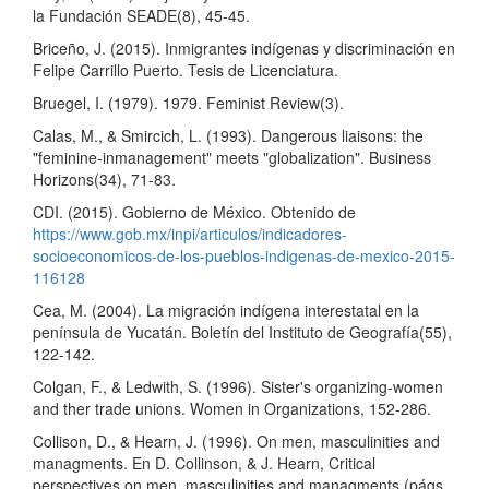
la Fundación SEADE(8), 45-45.
Briceño, J. (2015). Inmigrantes indígenas y discriminación en
Felipe Carrillo Puerto. Tesis de Licenciatura.
Bruegel, I. (1979). 1979. Feminist Review(3).
Calas, M., & Smircich, L. (1993). Dangerous liaisons: the
"feminine-inmanagement" meets "globalization". Business
Horizons(34), 71-83.
CDI. (2015). Gobierno de México. Obtenido de
https://www.gob.mx/inpi/articulos/indicadores-
socioeconomicos-de-los-pueblos-indigenas-de-mexico-2015-
116128
Cea, M. (2004). La migración indígena interestatal en la
península de Yucatán. Boletín del Instituto de Geografía(55),
122-142.
Colgan, F., & Ledwith, S. (1996). Sister's organizing-women
and ther trade unions. Women in Organizations, 152-286.
Collison, D., & Hearn, J. (1996). On men, masculinities and
managments. En D. Collinson, & J. Hearn, Critical
perspectives on men, masculinities and managments (págs.