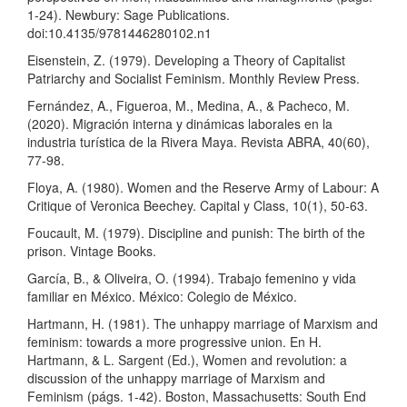
1-24). Newbury: Sage Publications.
doi:10.4135/9781446280102.n1
Eisenstein, Z. (1979). Developing a Theory of Capitalist
Patriarchy and Socialist Feminism. Monthly Review Press.
Fernández, A., Figueroa, M., Medina, A., & Pacheco, M.
(2020). Migración interna y dinámicas laborales en la
industria turística de la Rivera Maya. Revista ABRA, 40(60),
77-98.
Floya, A. (1980). Women and the Reserve Army of Labour: A
Critique of Veronica Beechey. Capital y Class, 10(1), 50-63.
Foucault, M. (1979). Discipline and punish: The birth of the
prison. Vintage Books.
García, B., & Oliveira, O. (1994). Trabajo femenino y vida
familiar en México. México: Colegio de México.
Hartmann, H. (1981). The unhappy marriage of Marxism and
feminism: towards a more progressive union. En H.
Hartmann, & L. Sargent (Ed.), Women and revolution: a
discussion of the unhappy marriage of Marxism and
Feminism (págs. 1-42). Boston, Massachusetts: South End