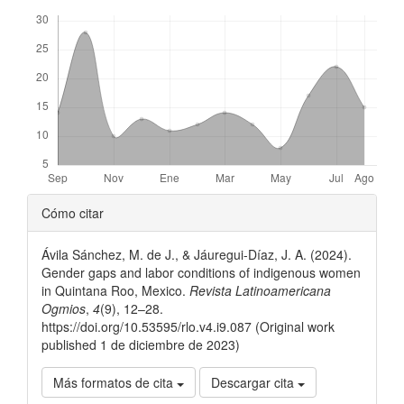
Descargas
Detalles
Cómo citar
del
Ávila Sánchez, M. de J., & Jáuregui-Díaz, J. A. (2024).
artículo
Gender gaps and labor conditions of indigenous women
in Quintana Roo, Mexico.
Revista Latinoamericana
Ogmios
,
4
(9), 12–28.
https://doi.org/10.53595/rlo.v4.i9.087 (Original work
published 1 de diciembre de 2023)
Más formatos de cita
Descargar cita