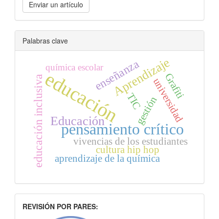
Enviar un artículo
un
artículo
Palabras clave
Aprendizaje
enseñanza
química escolar
educación
Grafiti
educación inclusiva
universidad
TIC
gestión
Educación
pensamiento crítico
vivencias de los estudiantes
cultura hip hop
aprendizaje de la química
INDEXACION
REVISIÓN POR PARES: