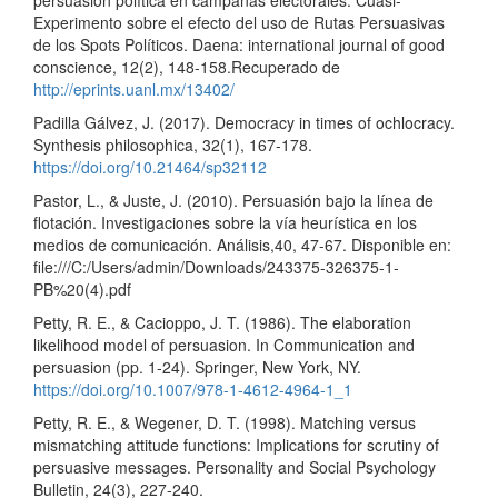
Experimento sobre el efecto del uso de Rutas Persuasivas
de los Spots Políticos. Daena: international journal of good
conscience, 12(2), 148-158.Recuperado de
http://eprints.uanl.mx/13402/
Padilla Gálvez, J. (2017). Democracy in times of ochlocracy.
Synthesis philosophica, 32(1), 167-178.
https://doi.org/10.21464/sp32112
Pastor, L., & Juste, J. (2010). Persuasión bajo la línea de
flotación. Investigaciones sobre la vía heurística en los
medios de comunicación. Análisis,40, 47-67. Disponible en:
file:///C:/Users/admin/Downloads/243375-326375-1-
PB%20(4).pdf
Petty, R. E., & Cacioppo, J. T. (1986). The elaboration
likelihood model of persuasion. In Communication and
persuasion (pp. 1-24). Springer, New York, NY.
https://doi.org/10.1007/978-1-4612-4964-1_1
Petty, R. E., & Wegener, D. T. (1998). Matching versus
mismatching attitude functions: Implications for scrutiny of
persuasive messages. Personality and Social Psychology
Bulletin, 24(3), 227-240.