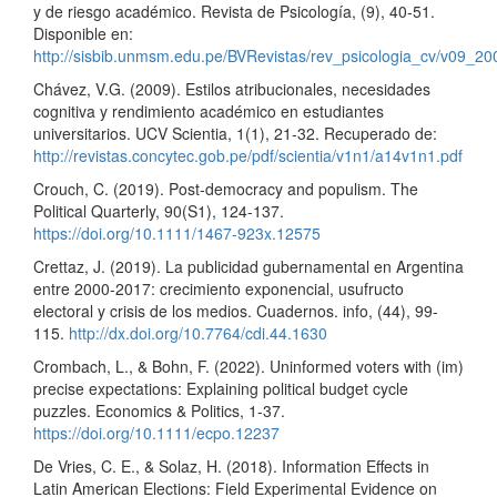
y de riesgo académico. Revista de Psicología, (9), 40-51.
Disponible en:
http://sisbib.unmsm.edu.pe/BVRevistas/rev_psicologia_cv/v09_20
Chávez, V.G. (2009). Estilos atribucionales, necesidades
cognitiva y rendimiento académico en estudiantes
universitarios. UCV Scientia, 1(1), 21-32. Recuperado de:
http://revistas.concytec.gob.pe/pdf/scientia/v1n1/a14v1n1.pdf
Crouch, C. (2019). Post‐democracy and populism. The
Political Quarterly, 90(S1), 124-137.
https://doi.org/10.1111/1467-923x.12575
Crettaz, J. (2019). La publicidad gubernamental en Argentina
entre 2000-2017: crecimiento exponencial, usufructo
electoral y crisis de los medios. Cuadernos. info, (44), 99-
115.
http://dx.doi.org/10.7764/cdi.44.1630
Crombach, L., & Bohn, F. (2022). Uninformed voters with (im)
precise expectations: Explaining political budget cycle
puzzles. Economics & Politics, 1-37.
https://doi.org/10.1111/ecpo.12237
De Vries, C. E., & Solaz, H. (2018). Information Effects in
Latin American Elections: Field Experimental Evidence on