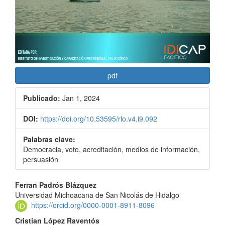
pdf
Publicado:
Jan 1, 2024
DOI:
https://doi.org/10.53595/rlo.v4.i9.092
Palabras clave:
Democracia, voto, acreditación, medios de información,
persuasión
Contenido
Ferran Padrós Blázquez
Universidad Michoacana de San Nicolás de Hidalgo
principal
https://orcid.org/0000-0001-8911-8096
del
Cristian López Raventós