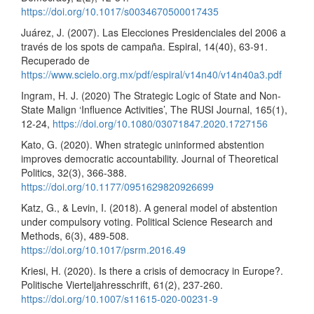
https://doi.org/10.1017/s0034670500017435
Juárez, J. (2007). Las Elecciones Presidenciales del 2006 a
través de los spots de campaña. Espiral, 14(40), 63-91.
Recuperado de
https://www.scielo.org.mx/pdf/espiral/v14n40/v14n40a3.pdf
Ingram, H. J. (2020) The Strategic Logic of State and Non-
State Malign ‘Influence Activities’, The RUSI Journal, 165(1),
12-24,
https://doi.org/10.1080/03071847.2020.1727156
Kato, G. (2020). When strategic uninformed abstention
improves democratic accountability. Journal of Theoretical
Politics, 32(3), 366-388.
https://doi.org/10.1177/0951629820926699
Katz, G., & Levin, I. (2018). A general model of abstention
under compulsory voting. Political Science Research and
Methods, 6(3), 489-508.
https://doi.org/10.1017/psrm.2016.49
Kriesi, H. (2020). Is there a crisis of democracy in Europe?.
Politische Vierteljahresschrift, 61(2), 237-260.
https://doi.org/10.1007/s11615-020-00231-9