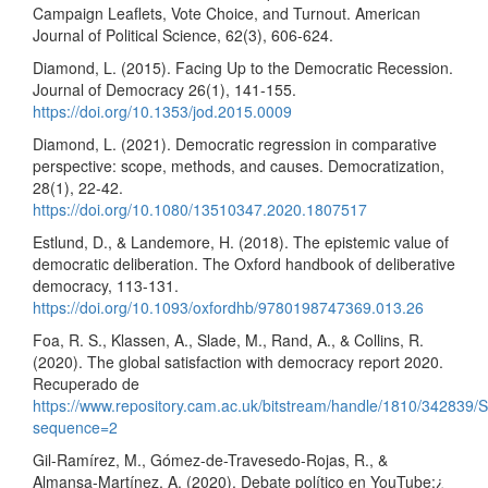
Campaign Leaflets, Vote Choice, and Turnout. American
Journal of Political Science, 62(3), 606-624.
Diamond, L. (2015). Facing Up to the Democratic Recession.
Journal of Democracy 26(1), 141-155.
https://doi.org/10.1353/jod.2015.0009
Diamond, L. (2021). Democratic regression in comparative
perspective: scope, methods, and causes. Democratization,
28(1), 22-42.
https://doi.org/10.1080/13510347.2020.1807517
Estlund, D., & Landemore, H. (2018). The epistemic value of
democratic deliberation. The Oxford handbook of deliberative
democracy, 113-131.
https://doi.org/10.1093/oxfordhb/9780198747369.013.26
Foa, R. S., Klassen, A., Slade, M., Rand, A., & Collins, R.
(2020). The global satisfaction with democracy report 2020.
Recuperado de
https://www.repository.cam.ac.uk/bitstream/handle/1810/342839
sequence=2
Gil-Ramírez, M., Gómez-de-Travesedo-Rojas, R., &
Almansa-Martínez, A. (2020). Debate político en YouTube:¿