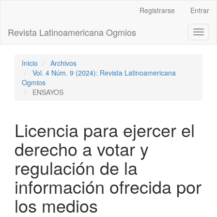
Navegación
Registrarse
Entrar
principal
Contenido
Revista Latinoamericana Ogmios
Toggl
principal
naviga
Barra
lateral
Inicio
Archivos
Vol. 4 Núm. 9 (2024): Revista Latinoamericana
Ogmios
ENSAYOS
Licencia para ejercer el
derecho a votar y
regulación de la
información ofrecida por
los medios