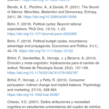
Biondo, A. E., Pluchino, A., & Zanola, R. (2021). The Sound
of Silence: Minorities, Abstention and Democracy. Entropy,
24(1), 56.
https://doi.org/10.3390/e24010056
Bohn, F. (2018). Political cycles: Beyond rational
expectations. PloS One, 13(10), 1–23.
https://doi.org/10.1371/journal.pone.0203390
Bohn, F. (2019). Political budget cycles, incumbency
advantage and propaganda. Economics and Politics, 31(1),
43–70.
https://doi.org/10.1111/ecpo.12122
Briñol, P., Gandarillas, B., Horcajo, J. y Becerra, A. (2010).
Emoción y meta-cognición: implicaciones para el cambio de
actitud. Revista de Psicología Social, 25(2), 157-158.
https://doi.org/10.1174/021347410791063787
Briñol, P., Horcajo, J. y Petty, R. (2010). Consumer
persuasion: indirect change and implicit balance. Psychology
and marketing, 27(10), 938-963.
https://doi.org/10.1002/mar.20367
Chávez, V.G. (2007). Estilos atribuciones y necesidad
cognitiva en estudiantes universitarios del cuadro de méritos