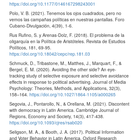
https://doi.org/10.1177/0146167298243001
Polo, V. B. (2021). Tenemos los ojos cuadrados, pero no
vemos las campañas políticas en nuestras pantallas. Foro
Cubano-Divulgación, 4(39), 1-6.
Rus Rufino, S. y Arenas-Dolz, F. (2018). El problema de la
oligarquía en la Política de Aristóteles. Revista de Estudios
Políticos, 181, 69-95.
https://doi.org/10.18042/cepc/rep.181.03
Schmuck, D., Tribastone, M., Matthes, J., Marquart, F., &
Bergel, E. M. (2020). Avoiding the other side? An eye-
tracking study of selective exposure and selective avoidance
effects in response to political advertising. Journal of Media
Psychology: Theories, Methods, and Applications, 32(3),
158–164.
https://doi.org/10.1027/1864-1105/a000265
Segovia, J., Pontarollo, N., & Orellana, M. (2021). Discontent
with democracy in Latin America. Cambridge Journal of
Regions, Economy and Society, 14(3), 417-438.
https://doi.org/10.1093/cjres/rsab020
Seligson, M. A., & Booth, J. A. (2017). Political Information
and Voter Behavior in Latin America. Oxford Research