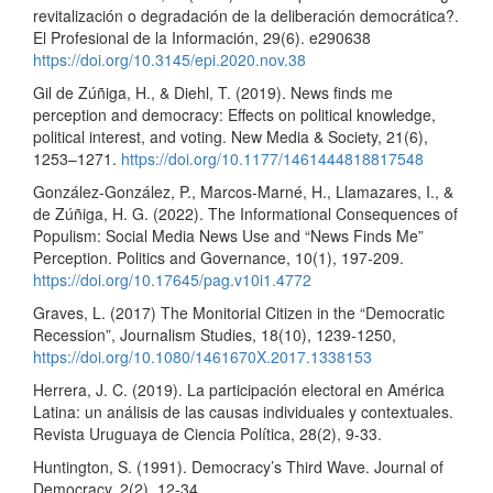
revitalización o degradación de la deliberación democrática?.
El Profesional de la Información, 29(6). e290638
https://doi.org/10.3145/epi.2020.nov.38
Gil de Zúñiga, H., & Diehl, T. (2019). News finds me
perception and democracy: Effects on political knowledge,
political interest, and voting. New Media & Society, 21(6),
1253–1271.
https://doi.org/10.1177/1461444818817548
González-González, P., Marcos-Marné, H., Llamazares, I., &
de Zúñiga, H. G. (2022). The Informational Consequences of
Populism: Social Media News Use and “News Finds Me”
Perception. Politics and Governance, 10(1), 197-209.
https://doi.org/10.17645/pag.v10i1.4772
Graves, L. (2017) The Monitorial Citizen in the “Democratic
Recession”, Journalism Studies, 18(10), 1239-1250,
https://doi.org/10.1080/1461670X.2017.1338153
Herrera, J. C. (2019). La participación electoral en América
Latina: un análisis de las causas individuales y contextuales.
Revista Uruguaya de Ciencia Política, 28(2), 9-33.
Huntington, S. (1991). Democracy’s Third Wave. Journal of
Democracy, 2(2), 12-34.