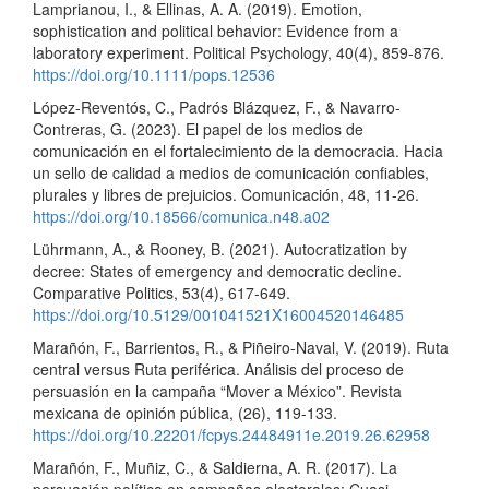
Lamprianou, I., & Ellinas, A. A. (2019). Emotion,
sophistication and political behavior: Evidence from a
laboratory experiment. Political Psychology, 40(4), 859-876.
https://doi.org/10.1111/pops.12536
López-Reventós, C., Padrós Blázquez, F., & Navarro-
Contreras, G. (2023). El papel de los medios de
comunicación en el fortalecimiento de la democracia. Hacia
un sello de calidad a medios de comunicación confiables,
plurales y libres de prejuicios. Comunicación, 48, 11-26.
https://doi.org/10.18566/comunica.n48.a02
Lührmann, A., & Rooney, B. (2021). Autocratization by
decree: States of emergency and democratic decline.
Comparative Politics, 53(4), 617-649.
https://doi.org/10.5129/001041521X16004520146485
Marañón, F., Barrientos, R., & Piñeiro-Naval, V. (2019). Ruta
central versus Ruta periférica. Análisis del proceso de
persuasión en la campaña “Mover a México”. Revista
mexicana de opinión pública, (26), 119-133.
https://doi.org/10.22201/fcpys.24484911e.2019.26.62958
Marañón, F., Muñiz, C., & Saldierna, A. R. (2017). La
persuasión política en campañas electorales: Cuasi-