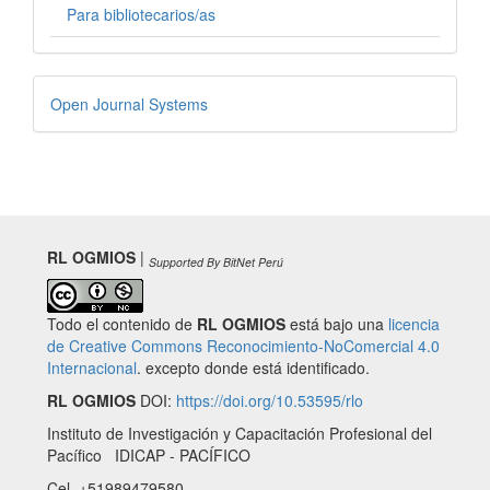
Para bibliotecarios/as
Desarrollado
Open Journal Systems
por
RL OGMIOS
|
Supported By BitNet Perú
Todo el contenido de
RL OGMIOS
está bajo una
licencia
de Creative Commons Reconocimiento-NoComercial 4.0
Internacional
. excepto donde está identificado.
RL OGMIOS
DOI:
https://doi.org/10.53595/rlo
Instituto de Investigación y Capacitación Profesional del
Pacífico IDICAP - PACÍFICO
Cel. +51989479580