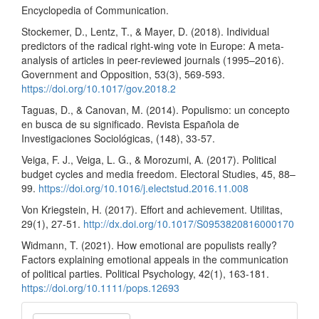
Encyclopedia of Communication.
Stockemer, D., Lentz, T., & Mayer, D. (2018). Individual
predictors of the radical right-wing vote in Europe: A meta-
analysis of articles in peer-reviewed journals (1995–2016).
Government and Opposition, 53(3), 569-593.
https://doi.org/10.1017/gov.2018.2
Taguas, D., & Canovan, M. (2014). Populismo: un concepto
en busca de su significado. Revista Española de
Investigaciones Sociológicas, (148), 33-57.
Veiga, F. J., Veiga, L. G., & Morozumi, A. (2017). Political
budget cycles and media freedom. Electoral Studies, 45, 88–
99.
https://doi.org/10.1016/j.electstud.2016.11.008
Von Kriegstein, H. (2017). Effort and achievement. Utilitas,
29(1), 27-51.
http://dx.doi.org/10.1017/S0953820816000170
Widmann, T. (2021). How emotional are populists really?
Factors explaining emotional appeals in the communication
of political parties. Political Psychology, 42(1), 163-181.
https://doi.org/10.1111/pops.12693
Enviar