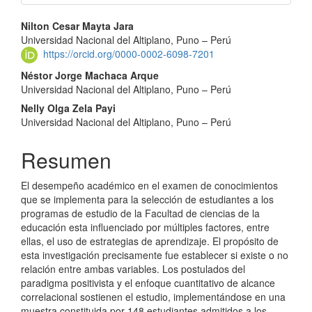
Contenido
Nilton Cesar Mayta Jara
Universidad Nacional del Altiplano, Puno – Perú
principal
https://orcid.org/0000-0002-6098-7201
del
Néstor Jorge Machaca Arque
Universidad Nacional del Altiplano, Puno – Perú
artículo
Nelly Olga Zela Payi
Universidad Nacional del Altiplano, Puno – Perú
Resumen
El desempeño académico en el examen de conocimientos
que se implementa para la selección de estudiantes a los
programas de estudio de la Facultad de ciencias de la
educación esta influenciado por múltiples factores, entre
ellas, el uso de estrategias de aprendizaje. El propósito de
esta investigación precisamente fue establecer si existe o no
relación entre ambas variables. Los postulados del
paradigma positivista y el enfoque cuantitativo de alcance
correlacional sostienen el estudio, implementándose en una
muestra constituida por 148 estudiantes admitidos a los