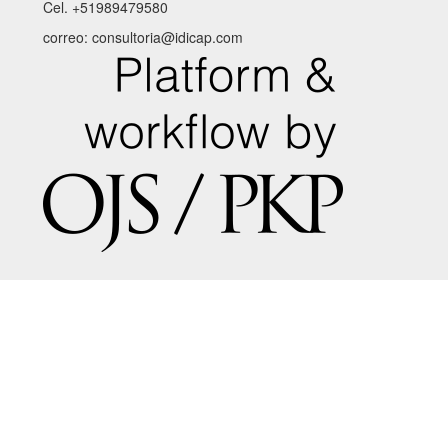
Cel. +51989479580
correo: consultoria@idicap.com