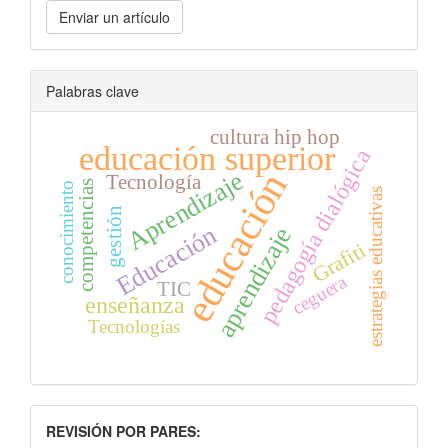
Enviar
Enviar un artículo
un
artículo
Palabras clave
cultura hip hop
educación superior
pedagogía dialógica
educación
Aprendizaje
Tecnología
competencias
conocimiento
estrategias educativas
gestión
Educación
aprendizaje
Grafiti
ceguera
TIC
enseñanza
Tecnologías
INDEXACION
REVISIÓN POR PARES: