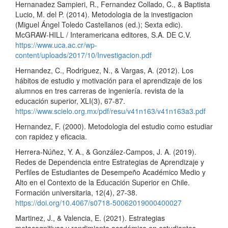
Hernanadez Sampieri, R., Fernandez Collado, C., & Baptista
Lucio, M. del P. (2014). Metodologia de la investigacion
(Miguel Ángel Toledo Castellanos (ed.); Sexta edic).
McGRAW-HILL / Interamericana editores, S.A. DE C.V.
https://www.uca.ac.cr/wp-
content/uploads/2017/10/Investigacion.pdf
Hernandez, C., Rodriguez, N., & Vargas, A. (2012). Los
hábitos de estudio y motivación para el aprendizaje de los
alumnos en tres carreras de ingeniería. revista de la
educación superior, XLI(3), 67-87.
https://www.scielo.org.mx/pdf/resu/v41n163/v41n163a3.pdf
Hernandez, F. (2000). Metodologia del estudio como estudiar
con rapidez y eficacia.
Herrera-Núñez, Y. A., & González-Campos, J. A. (2019).
Redes de Dependencia entre Estrategias de Aprendizaje y
Perfiles de Estudiantes de Desempeño Académico Medio y
Alto en el Contexto de la Educación Superior en Chile.
Formación universitaria, 12(4), 27-38.
https://doi.org/10.4067/s0718-50062019000400027
Martinez, J., & Valencia, E. (2021). Estrategias