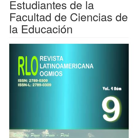
Estudiantes de la
Facultad de Ciencias de
la Educación
Barra
lateral
del
artículo