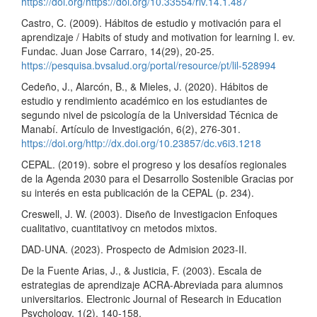
https://doi.org/https://doi.org/10.33554/riv.14.1.487
Castro, C. (2009). Hábitos de estudio y motivación para el
aprendizaje / Habits of study and motivation for learning I. ev.
Fundac. Juan Jose Carraro, 14(29), 20-25.
https://pesquisa.bvsalud.org/portal/resource/pt/lil-528994
Cedeño, J., Alarcón, B., & Mieles, J. (2020). Hábitos de
estudio y rendimiento académico en los estudiantes de
segundo nivel de psicología de la Universidad Técnica de
Manabí. Artículo de Investigación, 6(2), 276-301.
https://doi.org/http://dx.doi.org/10.23857/dc.v6i3.1218
CEPAL. (2019). sobre el progreso y los desafíos regionales
de la Agenda 2030 para el Desarrollo Sostenible Gracias por
su interés en esta publicación de la CEPAL (p. 234).
Creswell, J. W. (2003). Diseño de Investigacion Enfoques
cualitativo, cuantitativoy cn metodos mixtos.
DAD-UNA. (2023). Prospecto de Admision 2023-II.
De la Fuente Arias, J., & Justicia, F. (2003). Escala de
estrategias de aprendizaje ACRA-Abreviada para alumnos
universitarios. Electronic Journal of Research in Education
Psychology, 1(2), 140-158.