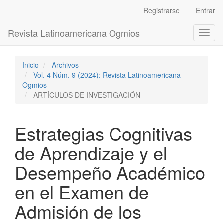
Navegación
Registrarse
Entrar
principal
Contenido
Revista Latinoamericana Ogmios
Toggl
principal
naviga
Barra
lateral
Inicio
Archivos
Vol. 4 Núm. 9 (2024): Revista Latinoamericana
Ogmios
ARTÍCULOS DE INVESTIGACIÓN
Estrategias Cognitivas
de Aprendizaje y el
Desempeño Académico
en el Examen de
Admisión de los