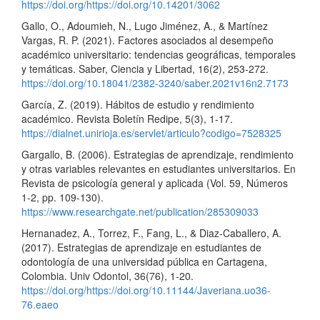
https://doi.org/https://doi.org/10.14201/3062
Gallo, O., Adoumieh, N., Lugo Jiménez, A., & Martínez
Vargas, R. P. (2021). Factores asociados al desempeño
académico universitario: tendencias geográficas, temporales
y temáticas. Saber, Ciencia y Libertad, 16(2), 253-272.
https://doi.org/10.18041/2382-3240/saber.2021v16n2.7173
García, Z. (2019). Hábitos de estudio y rendimiento
académico. Revista Boletín Redipe, 5(3), 1-17.
https://dialnet.unirioja.es/servlet/articulo?codigo=7528325
Gargallo, B. (2006). Estrategias de aprendizaje, rendimiento
y otras variables relevantes en estudiantes universitarios. En
Revista de psicología general y aplicada (Vol. 59, Números
1-2, pp. 109-130).
https://www.researchgate.net/publication/285309033
Hernanadez, A., Torrez, F., Fang, L., & Diaz-Caballero, A.
(2017). Estrategias de aprendizaje en estudiantes de
odontología de una universidad pública en Cartagena,
Colombia. Univ Odontol, 36(76), 1-20.
https://doi.org/https://doi.org/10.11144/Javeriana.uo36-
76.eaeo