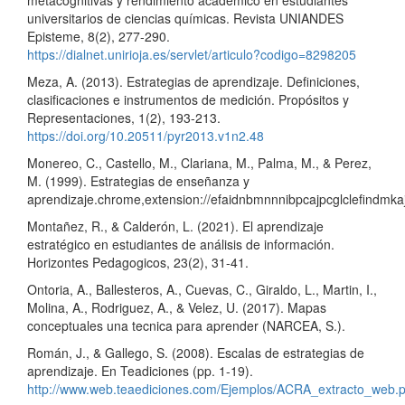
metacognitivas y rendimiento académico en estudiantes
universitarios de ciencias químicas. Revista UNIANDES
Episteme, 8(2), 277-290.
https://dialnet.unirioja.es/servlet/articulo?codigo=8298205
Meza, A. (2013). Estrategias de aprendizaje. Definiciones,
clasificaciones e instrumentos de medición. Propósitos y
Representaciones, 1(2), 193-213.
https://doi.org/10.20511/pyr2013.v1n2.48
Monereo, C., Castello, M., Clariana, M., Palma, M., & Perez,
M. (1999). Estrategias de enseñanza y
aprendizaje.chrome,extension://efaidnbmnnnibpcajpcglclefindmkaj
Montañez, R., & Calderón, L. (2021). El aprendizaje
estratégico en estudiantes de análisis de información.
Horizontes Pedagogicos, 23(2), 31-41.
Ontoria, A., Ballesteros, A., Cuevas, C., Giraldo, L., Martin, I.,
Molina, A., Rodriguez, A., & Velez, U. (2017). Mapas
conceptuales una tecnica para aprender (NARCEA, S.).
Román, J., & Gallego, S. (2008). Escalas de estrategias de
aprendizaje. En Teadiciones (pp. 1-19).
http://www.web.teaediciones.com/Ejemplos/ACRA_extracto_web.p