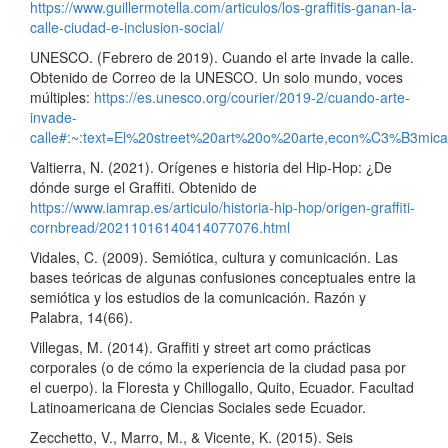
https://www.guillermotella.com/articulos/los-graffitis-ganan-la-
calle-ciudad-e-inclusion-social/
UNESCO. (Febrero de 2019). Cuando el arte invade la calle.
Obtenido de Correo de la UNESCO. Un solo mundo, voces
múltiples:
https://es.unesco.org/courier/2019-2/cuando-arte-
invade-
calle#:~:text=El%20street%20art%20o%20arte,econ%C3%B3m
Valtierra, N. (2021). Orígenes e historia del Hip-Hop: ¿De
dónde surge el Graffiti. Obtenido de
https://www.iamrap.es/articulo/historia-hip-hop/origen-graffiti-
cornbread/20211016140414077076.html
Vidales, C. (2009). Semiótica, cultura y comunicación. Las
bases teóricas de algunas confusiones conceptuales entre la
semiótica y los estudios de la comunicación. Razón y
Palabra, 14(66).
Villegas, M. (2014). Graffiti y street art como prácticas
corporales (o de cómo la experiencia de la ciudad pasa por
el cuerpo). la Floresta y Chillogallo, Quito, Ecuador. Facultad
Latinoamericana de Ciencias Sociales sede Ecuador.
Zecchetto, V., Marro, M., & Vicente, K. (2015). Seis