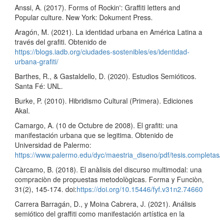
Anssi, A. (2017). Forms of Rockin': Graffiti letters and
Popular culture. New York: Dokument Press.
Aragón, M. (2021). La identidad urbana en América Latina a
través del grafiti. Obtenido de
https://blogs.iadb.org/ciudades-sostenibles/es/identidad-
urbana-grafiti/
Barthes, R., & Gastaldello, D. (2020). Estudios Semióticos.
Santa Fé: UNL.
Burke, P. (2010). Hibridismo Cultural (Primera). Ediciones
Akal.
Camargo, A. (10 de Octubre de 2008). El grafiti: una
manifestación urbana que se legitima. Obtenido de
Universidad de Palermo:
https://www.palermo.edu/dyc/maestria_diseno/pdf/tesis.complet
Càrcamo, B. (2018). El anàlisis del discurso multimodal: una
compraciòn de propuestas metodològicas. Forma y Funciòn,
31(2), 145-174. doi:
https://doi.org/10.15446/fyf.v31n2.74660
Carrera Barragán, D., y Moina Cabrera, J. (2021). Análisis
semiótico del graffiti como manifestación artística en la