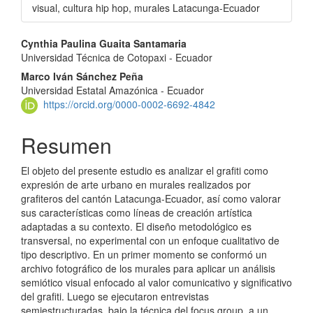
visual, cultura hip hop, murales Latacunga-Ecuador
Contenido
Cynthia Paulina Guaita Santamaria
Universidad Técnica de Cotopaxi - Ecuador
principal
Marco Iván Sánchez Peña
del
Universidad Estatal Amazónica - Ecuador
https://orcid.org/0000-0002-6692-4842
artículo
Resumen
El objeto del presente estudio es analizar el grafiti como
expresión de arte urbano en murales realizados por
grafiteros del cantón Latacunga-Ecuador, así como valorar
sus características como líneas de creación artística
adaptadas a su contexto. El diseño metodológico es
transversal, no experimental con un enfoque cualitativo de
tipo descriptivo. En un primer momento se conformó un
archivo fotográfico de los murales para aplicar un análisis
semiótico visual enfocado al valor comunicativo y significativo
del grafiti. Luego se ejecutaron entrevistas
semiestructuradas, bajo la técnica del focus group, a un