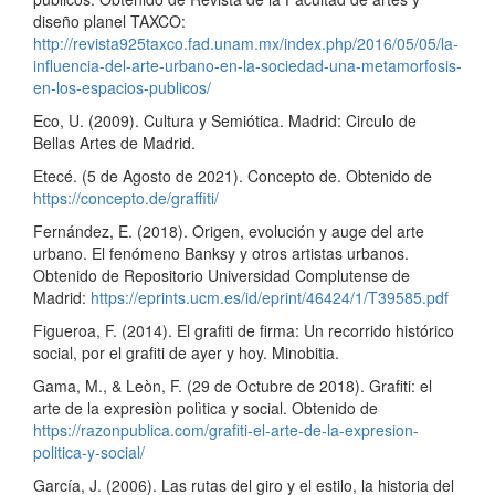
diseño planel TAXCO:
http://revista925taxco.fad.unam.mx/index.php/2016/05/05/la-
influencia-del-arte-urbano-en-la-sociedad-una-metamorfosis-
en-los-espacios-publicos/
Eco, U. (2009). Cultura y Semiótica. Madrid: Circulo de
Bellas Artes de Madrid.
Etecé. (5 de Agosto de 2021). Concepto de. Obtenido de
https://concepto.de/graffiti/
Fernández, E. (2018). Origen, evolución y auge del arte
urbano. El fenómeno Banksy y otros artistas urbanos.
Obtenido de Repositorio Universidad Complutense de
Madrid:
https://eprints.ucm.es/id/eprint/46424/1/T39585.pdf
Figueroa, F. (2014). El grafiti de firma: Un recorrido histórico
social, por el grafiti de ayer y hoy. Minobitia.
Gama, M., & Leòn, F. (29 de Octubre de 2018). Grafiti: el
arte de la expresiòn polìtica y social. Obtenido de
https://razonpublica.com/grafiti-el-arte-de-la-expresion-
politica-y-social/
García, J. (2006). Las rutas del giro y el estilo, la historia del