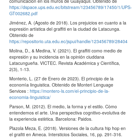
comunicación en los muros de Guayaquil. Obtenido de
https://dspace.ups.edu.ec/bitstream/123456789/17450/1/UPS-
GT002682.pdf
Jiménez, A. (Agosto de 2018). Los prejuicios en cuanto a la
expresión artística del graffiti en la ciudad de Latacunga.
Obtenido de
https://repositorio.uta.edu.ec/jspui/handle/123456789/28404
Molina, D., & Medina, V. (2021). El graffiti como medio de
expresión y su incidencia en la opinión ciuddana
Latacungueña. VICTEC. Revista Académica y Científica,
2(3), 1-13.
Monterio, L. (27 de Enero de 2023). El principio de la
economìa linguistica. Obtenido de Monteri Lenguage
Services :
https://montero-ls.com/el-principio-de-la-
economia-linguistica/
Parson, M. (2012). El medio, la forma y el estilo. Còmo
entendemos el arte. Una perspectiva cognitivo-evolutiva de
la experiencia estètica. Barcelona: Paidos.
Plazola Meza, E. (2018). Versiones de la cultura hip hop en
el grafiti en Ameca. Intersticios Sociales, 16, pp. 291-316.