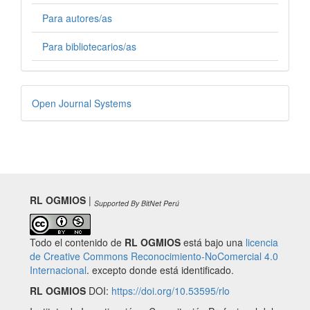
Para autores/as
Para bibliotecarios/as
Desarrollado
Open Journal Systems
por
RL OGMIOS
|
Supported By BitNet Perú
Todo el contenido de
RL OGMIOS
está bajo una
licencia
de Creative Commons Reconocimiento-NoComercial 4.0
Internacional
. excepto donde está identificado.
RL OGMIOS
DOI:
https://doi.org/10.53595/rlo