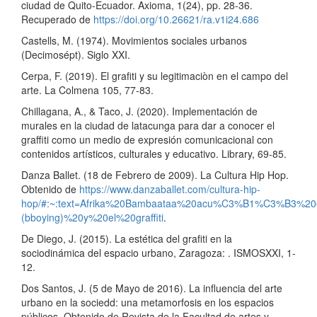
ciudad de Quito-Ecuador. Axioma, 1(24), pp. 28-36.
Recuperado de
https://doi.org/10.26621/ra.v1i24.686
Castells, M. (1974). Movimientos sociales urbanos
(Decimosépt). Siglo XXI.
Cerpa, F. (2019). El grafiti y su legitimaciòn en el campo del
arte. La Colmena 105, 77-83.
Chillagana, A., & Taco, J. (2020). Implementación de
murales en la ciudad de latacunga para dar a conocer el
graffiti como un medio de expresión comunicacional con
contenidos artísticos, culturales y educativo. Library, 69-85.
Danza Ballet. (18 de Febrero de 2009). La Cultura Hip Hop.
Obtenido de
https://www.danzaballet.com/cultura-hip-
hop/#:~:text=Afrika%20Bambaataa%20acu%C3%B1%C3%B3%20
(bboying)%20y%20el%20graffiti
.
De Diego, J. (2015). La estética del grafiti en la
sociodinámica del espacio urbano, Zaragoza: . ISMOSXXI, 1-
12.
Dos Santos, J. (5 de Mayo de 2016). La influencia del arte
urbano en la sociedd: una metamorfosis en los espacios
públicos. Obtenido de Revista de la Facultad de artes y