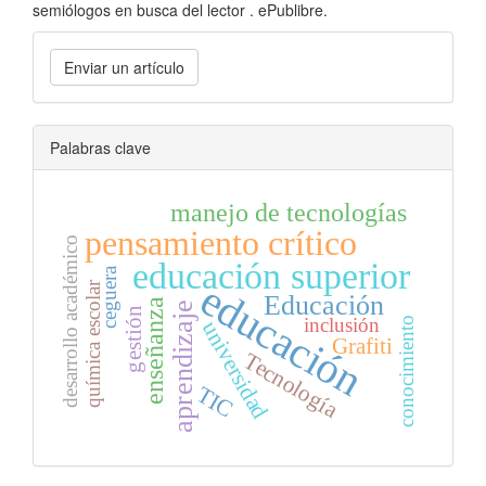
semiólogos en busca del lector . ePublibre.
Enviar
Enviar un artículo
un
artículo
Palabras clave
manejo de tecnologías
pensamiento crítico
desarrollo académico
educación superior
ceguera
educación
química escolar
Educación
enseñanza
aprendizaje
gestión
inclusión
conocimiento
universidad
Grafiti
Tecnología
TIC