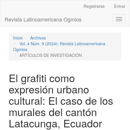
Navegación
Registrarse
Entrar
principal
Contenido
Revista Latinoamericana Ogmios
Toggl
principal
naviga
Barra
lateral
Inicio
Archivos
Vol. 4 Núm. 9 (2024): Revista Latinoamericana
Ogmios
ARTÍCULOS DE INVESTIGACIÓN
El grafiti como
expresión urbano
cultural: El caso de los
murales del cantón
Latacunga, Ecuador