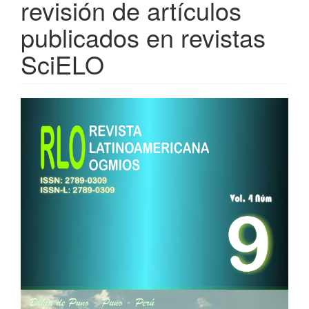
revisión de artículos
publicados en revistas
SciELO
Barra
lateral
del
artículo