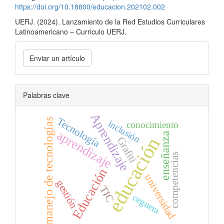
https://doi.org/10.18800/educacion.202102.002
UERJ. (2024). Lanzamiento de la Red Estudios Curriculares
Latinoamericano – Curriculo UERJ.
Enviar
Enviar un artículo
un
artículo
Palabras clave
Aprendizaje
Tecnología
manejo de tecnologías
inclusión
conocimiento
aprendizaje
enseñanza
educación
Grafiti
competencias
Educación
universidad
gestión
TIC
ceguera