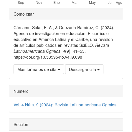
Detalles
Cómo citar
del
Cárcamo-Solar, E. A., & Quezada Ramírez, C. (2024).
artículo
Agenda de investigación en educación: El currículo
educativo en América Latina y el Caribe, una revisión
de artículos publicados en revistas SciELO.
Revista
Latinoamericana Ogmios
,
4
(9), 41–55.
https://doi.org/10.53595/rlo.v4.i9.098
Más formatos de cita
Descargar cita
Número
Vol. 4 Núm. 9 (2024): Revista Latinoamericana Ogmios
Sección