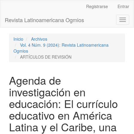
Navegación
Registrarse
Entrar
principal
Contenido
Revista Latinoamericana Ogmios
Toggl
principal
naviga
Barra
lateral
Inicio
Archivos
Vol. 4 Núm. 9 (2024): Revista Latinoamericana
Ogmios
ARTÍCULOS DE REVISIÓN
Agenda de
investigación en
educación: El currículo
educativo en América
Latina y el Caribe, una