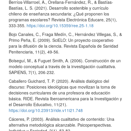
Berríos-Villarroel, A., Orellana-Fernández, R., & Bastías-
Bastías, L. S. (2021). Desarrollo sostenible y currículo
chileno de enseñanza secundaria: ¿Qué proponen los
programas escolares? Revista Electrónica Educare, 25(1),
333-355.
https://doi.org/10.15359/ree.25-1.18
Bojo Canales, C., Fraga Medín, C., Hernández Villegas, S., &
Primo Peña, E. (2009). SciELO: Un proyecto cooperativo
para la difusión de la ciencia. Revista Española de Sanidad
Penitenciaria, 11(2), 49-56.
Bolseguí, M., & Fuguet Smith, A. (2006). Construcción de un
modelo conceptual a través de la investigación cualitativa.
SAPIENS, 7(1), 206-232.
Caballero Guichard, T. P. (2020). Análisis dialógico del
discurso: Posiciones ideológicas que movilizan la toma de
decisiones curriculares de una profesora de educación
básica. RIDE. Revista Iberoamericana para la Investigación y
el Desarrollo Educativo, 11(21).
https://doi.org/10.23913/ride.v11i21.748
Cáceres, P. (2003). Análisis cualitativo de contenido: Una
alternativa metodológica alcanzable. Psicoperspectivas.
Individuo y Sociedad, 2(1), 53-82.