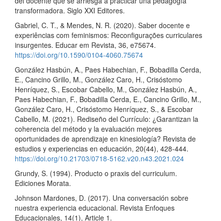
del docente que se arriesga a practicar una pedagogía
transformadora. Siglo XXI Editores.
Gabriel, C. T., & Mendes, N. R. (2020). Saber docente e
experiências com feminismos: Reconfigurações curriculares
insurgentes. Educar em Revista, 36, e75674.
https://doi.org/10.1590/0104-4060.75674
González Hasbún, A., Paes Habechian, F., Bobadilla Cerda,
E., Cancino Grillo, M., González Caro, H., Crisóstomo
Henríquez, S., Escobar Cabello, M., González Hasbún, A.,
Paes Habechian, F., Bobadilla Cerda, E., Cancino Grillo, M.,
González Caro, H., Crisóstomo Henríquez, S., & Escobar
Cabello, M. (2021). Rediseño del Currículo: ¿Garantizan la
coherencia del método y la evaluación mejores
oportunidades de aprendizaje en kinesiología? Revista de
estudios y experiencias en educación, 20(44), 428-444.
https://doi.org/10.21703/0718-5162.v20.n43.2021.024
Grundy, S. (1994). Producto o praxis del curriculum.
Ediciones Morata.
Johnson Mardones, D. (2017). Una conversación sobre
nuestra experiencia educacional. Revista Enfoques
Educacionales, 14(1), Article 1.