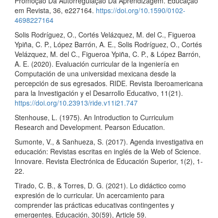
Promoção Da Autorregulação Da Aprendizagem. Educação
em Revista, 36, e227164.
https://doi.org/10.1590/0102-
4698227164
Solis Rodríguez, O., Cortés Velázquez, M. del C., Figueroa
Ypiña, C. P., López Barrón, A. E., Solis Rodríguez, O., Cortés
Velázquez, M. del C., Figueroa Ypiña, C. P., & López Barrón,
A. E. (2020). Evaluación curricular de la ingeniería en
Computación de una universidad mexicana desde la
percepción de sus egresados. RIDE. Revista Iberoamericana
para la Investigación y el Desarrollo Educativo, 11(21).
https://doi.org/10.23913/ride.v11i21.747
Stenhouse, L. (1975). An Introduction to Curriculum
Research and Development. Pearson Education.
Sumonte, V., & Sanhueza, S. (2017). Agenda investigativa en
educación: Revistas escritas en inglés de la Web of Science.
Innovare. Revista Electrónica de Educación Superior, 1(2), 1-
22.
Tirado, C. B., & Torres, D. G. (2021). Lo didáctico como
expresión de lo curricular. Un acercamiento para
comprender las prácticas educativas contingentes y
emergentes. Educación, 30(59), Article 59.