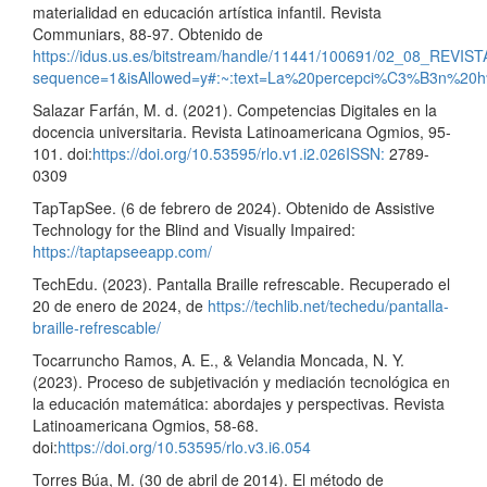
materialidad en educación artística infantil. Revista
Communiars, 88-97. Obtenido de
https://idus.us.es/bitstream/handle/11441/100691/02_08_RE
sequence=1&isAllowed=y#:~:text=La%20percepci%C3%B3n%20
Salazar Farfán, M. d. (2021). Competencias Digitales en la
docencia universitaria. Revista Latinoamericana Ogmios, 95-
101. doi:
https://doi.org/10.53595/rlo.v1.i2.026ISSN:
2789-
0309
TapTapSee. (6 de febrero de 2024). Obtenido de Assistive
Technology for the Blind and Visually Impaired:
https://taptapseeapp.com/
TechEdu. (2023). Pantalla Braille refrescable. Recuperado el
20 de enero de 2024, de
https://techlib.net/techedu/pantalla-
braille-refrescable/
Tocarruncho Ramos, A. E., & Velandia Moncada, N. Y.
(2023). Proceso de subjetivación y mediación tecnológica en
la educación matemática: abordajes y perspectivas. Revista
Latinoamericana Ogmios, 58-68.
doi:
https://doi.org/10.53595/rlo.v3.i6.054
Torres Búa, M. (30 de abril de 2014). El método de