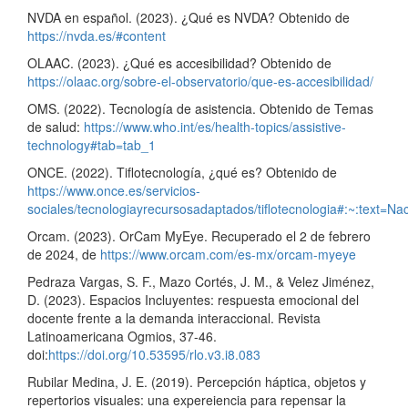
NVDA en español. (2023). ¿Qué es NVDA? Obtenido de
https://nvda.es/#content
OLAAC. (2023). ¿Qué es accesibilidad? Obtenido de
https://olaac.org/sobre-el-observatorio/que-es-accesibilidad/
OMS. (2022). Tecnología de asistencia. Obtenido de Temas
de salud:
https://www.who.int/es/health-topics/assistive-
technology#tab=tab_1
ONCE. (2022). Tiflotecnología, ¿qué es? Obtenido de
https://www.once.es/servicios-
sociales/tecnologiayrecursosadaptados/tiflotecnologia#:~:
Orcam. (2023). OrCam MyEye. Recuperado el 2 de febrero
de 2024, de
https://www.orcam.com/es-mx/orcam-myeye
Pedraza Vargas, S. F., Mazo Cortés, J. M., & Velez Jiménez,
D. (2023). Espacios Incluyentes: respuesta emocional del
docente frente a la demanda interaccional. Revista
Latinoamericana Ogmios, 37-46.
doi:
https://doi.org/10.53595/rlo.v3.i8.083
Rubilar Medina, J. E. (2019). Percepción háptica, objetos y
repertorios visuales: una expereiencia para repensar la