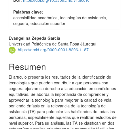
Palabras clave:
accesibilidad académica, tecnologías de asistencia,
ceguera, educación superior
Contenido
Evangelina Zepeda García
Universidad Politécnica de Santa Rosa Jáuregui
principal
https://orcid.org/0000-0001-8296-1187
del
Resumen
artículo
El artículo presenta los resultados de la identificación de
tecnologías que pueden contribuir a que personas con
ceguera ejerzan su derecho a la educación en condiciones
equitativas. Se aborda la importancia de comprender y
aprovechar la tecnología para mejorar la calidad de vida,
poniendo énfasis en la relevancia de la tecnología de
asistencia (TA) para potenciar las habilidades de todas las
personas, especialmente aquellas que realizan estudios de
nivel superior. Para su análisis, las TA se clasifican en dos
categorías: aquellas orientadas a la percepción táctil y las