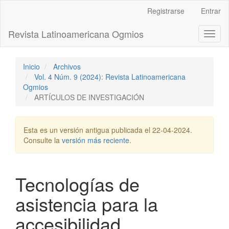
Navegación
Registrarse
Entrar
principal
Contenido
Revista Latinoamericana Ogmios
Toggl
principal
naviga
Barra
lateral
Inicio
Archivos
Vol. 4 Núm. 9 (2024): Revista Latinoamericana
Ogmios
ARTÍCULOS DE INVESTIGACIÓN
Esta es un versión antigua publicada el 22-04-2024.
Consulte la
versión más reciente
.
Tecnologías de
asistencia para la
accesibilidad