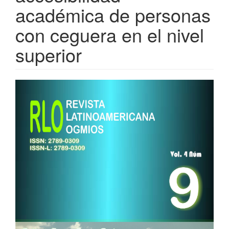
académica de personas
con ceguera en el nivel
superior
Barra
lateral
del
artículo