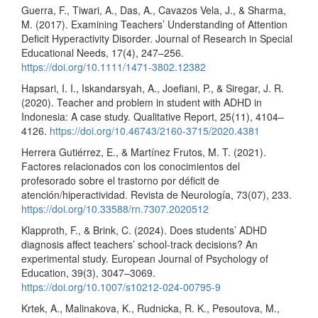
Guerra, F., Tiwari, A., Das, A., Cavazos Vela, J., & Sharma,
M. (2017). Examining Teachers’ Understanding of Attention
Deficit Hyperactivity Disorder. Journal of Research in Special
Educational Needs, 17(4), 247–256.
https://doi.org/10.1111/1471-3802.12382
Hapsari, I. I., Iskandarsyah, A., Joefiani, P., & Siregar, J. R.
(2020). Teacher and problem in student with ADHD in
Indonesia: A case study. Qualitative Report, 25(11), 4104–
4126.
https://doi.org/10.46743/2160-3715/2020.4381
Herrera Gutiérrez, E., & Martínez Frutos, M. T. (2021).
Factores relacionados con los conocimientos del
profesorado sobre el trastorno por déficit de
atención/hiperactividad. Revista de Neurología, 73(07), 233.
https://doi.org/10.33588/rn.7307.2020512
Klapproth, F., & Brink, C. (2024). Does students’ ADHD
diagnosis affect teachers’ school-track decisions? An
experimental study. European Journal of Psychology of
Education, 39(3), 3047–3069.
https://doi.org/10.1007/s10212-024-00795-9
Krtek, A., Malinakova, K., Rudnicka, R. K., Pesoutova, M.,