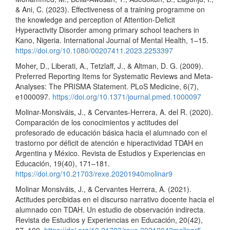
& Ani, C. (2023). Effectiveness of a training programme on
the knowledge and perception of Attention-Deficit
Hyperactivity Disorder among primary school teachers in
Kano, Nigeria. International Journal of Mental Health, 1–15.
https://doi.org/10.1080/00207411.2023.2253397
Moher, D., Liberati, A., Tetzlaff, J., & Altman, D. G. (2009).
Preferred Reporting Items for Systematic Reviews and Meta-
Analyses: The PRISMA Statement. PLoS Medicine, 6(7),
e1000097.
https://doi.org/10.1371/journal.pmed.1000097
Molinar-Monsiváis, J., & Cervantes-Herrera, A. del R. (2020).
Comparación de los conocimientos y actitudes del
profesorado de educación básica hacia el alumnado con el
trastorno por déficit de atención e hiperactividad TDAH en
Argentina y México. Revista de Estudios y Experiencias en
Educación, 19(40), 171–181.
https://doi.org/10.21703/rexe.20201940molinar9
Molinar Monsiváis, J., & Cervantes Herrera, A. (2021).
Actitudes percibidas en el discurso narrativo docente hacia el
alumnado con TDAH. Un estudio de observación indirecta.
Revista de Estudios y Experiencias en Educación, 20(42),
87–100.
https://doi.org/10.21703/rexe.20212042molinar5