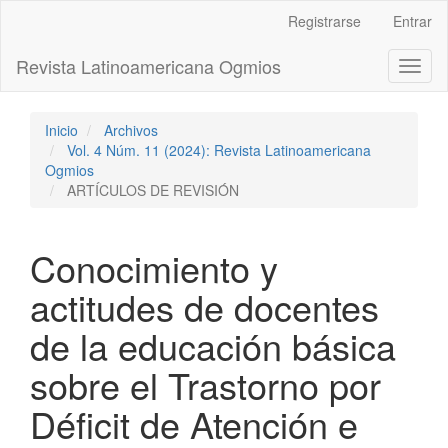
Navegación
Registrarse
Entrar
principal
Contenido
Revista Latinoamericana Ogmios
Toggl
principal
naviga
Barra
lateral
Inicio
Archivos
Vol. 4 Núm. 11 (2024): Revista Latinoamericana
Ogmios
ARTÍCULOS DE REVISIÓN
Conocimiento y
actitudes de docentes
de la educación básica
sobre el Trastorno por
Déficit de Atención e