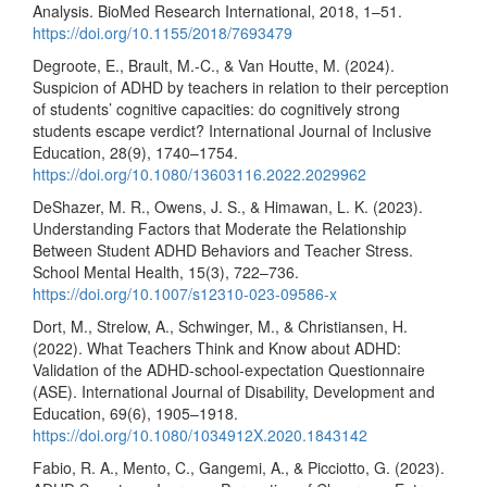
Analysis. BioMed Research International, 2018, 1–51.
https://doi.org/10.1155/2018/7693479
Degroote, E., Brault, M.-C., & Van Houtte, M. (2024).
Suspicion of ADHD by teachers in relation to their perception
of students’ cognitive capacities: do cognitively strong
students escape verdict? International Journal of Inclusive
Education, 28(9), 1740–1754.
https://doi.org/10.1080/13603116.2022.2029962
DeShazer, M. R., Owens, J. S., & Himawan, L. K. (2023).
Understanding Factors that Moderate the Relationship
Between Student ADHD Behaviors and Teacher Stress.
School Mental Health, 15(3), 722–736.
https://doi.org/10.1007/s12310-023-09586-x
Dort, M., Strelow, A., Schwinger, M., & Christiansen, H.
(2022). What Teachers Think and Know about ADHD:
Validation of the ADHD-school-expectation Questionnaire
(ASE). International Journal of Disability, Development and
Education, 69(6), 1905–1918.
https://doi.org/10.1080/1034912X.2020.1843142
Fabio, R. A., Mento, C., Gangemi, A., & Picciotto, G. (2023).