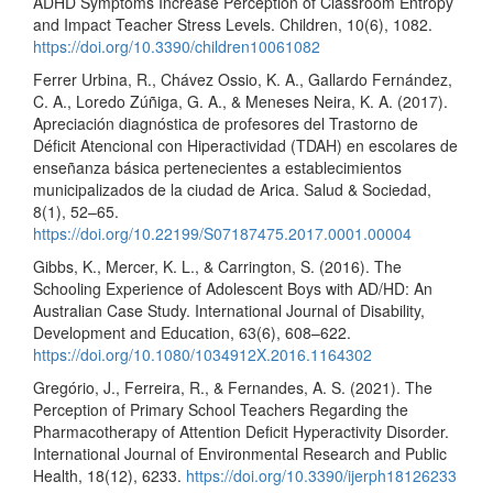
ADHD Symptoms Increase Perception of Classroom Entropy
and Impact Teacher Stress Levels. Children, 10(6), 1082.
https://doi.org/10.3390/children10061082
Ferrer Urbina, R., Chávez Ossio, K. A., Gallardo Fernández,
C. A., Loredo Zúñiga, G. A., & Meneses Neira, K. A. (2017).
Apreciación diagnóstica de profesores del Trastorno de
Déficit Atencional con Hiperactividad (TDAH) en escolares de
enseñanza básica pertenecientes a establecimientos
municipalizados de la ciudad de Arica. Salud & Sociedad,
8(1), 52–65.
https://doi.org/10.22199/S07187475.2017.0001.00004
Gibbs, K., Mercer, K. L., & Carrington, S. (2016). The
Schooling Experience of Adolescent Boys with AD/HD: An
Australian Case Study. International Journal of Disability,
Development and Education, 63(6), 608–622.
https://doi.org/10.1080/1034912X.2016.1164302
Gregório, J., Ferreira, R., & Fernandes, A. S. (2021). The
Perception of Primary School Teachers Regarding the
Pharmacotherapy of Attention Deficit Hyperactivity Disorder.
International Journal of Environmental Research and Public
Health, 18(12), 6233.
https://doi.org/10.3390/ijerph18126233