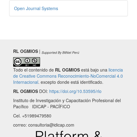
Desarrollado
Open Journal Systems
por
RL OGMIOS
|
Supported By BitNet Perú
Todo el contenido de
RL OGMIOS
está bajo una
licencia
de Creative Commons Reconocimiento-NoComercial 4.0
Internacional
. excepto donde está identificado.
RL OGMIOS
DOI:
https://doi.org/10.53595/rlo
Instituto de Investigación y Capacitación Profesional del
Pacífico IDICAP - PACÍFICO
Cel. +51989479580
correo: consultoria@idicap.com