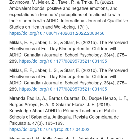
Zovincova, V., Meier, Z., Tavel, P., & Trnka, R. (2022).
Ambivalent bonds, positive and negative emotions, and
expectations in teachers’ perceptions of relationship with
their students with ADHD. International Journal of Qualitative
Studies on Health and Well-being, 17(1).
https://doi.org/10.1080/17482631.2022.2088456
Miklas, E. P., Jaber, L. S., & Starr, E. (2021a). The Perceived
Effectiveness of Full-Day Kindergarten for Children with
ADHD. Canadian Journal of School Psychology, 36(4), 275–
289.
https://doi.org/10.1177/08295735211031435
Miklas, E. P., Jaber, L. S., & Starr, E. (2021b). The Perceived
Effectiveness of Full-Day Kindergarten for Children with
ADHD. Canadian Journal of School Psychology, 36(4), 275–
289.
https://doi.org/10.1177/08295735211031435
Miranda Padilla, A., Barrios Cuartas, D., Duque Henao, L. F.,
Burgos Arroyo, E. A., & Salazar Flórez, J. E. (2018).
Knowledge About ADHD in Primary Teachers of Public
Schools of Sabaneta, Antioquia. Revista Colombiana de
Psiquiatria, 47(3), 165–169.
https://doi.org/10.1016/j.rcp.2017.04.002
Mohammed, M., Bella-Awusah, T., Adedokun, B., Lagunju, I.,