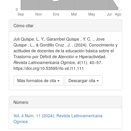
Detalles
Cómo citar
del
Juli Quispe, L. Y., Garambel Quispe , Y. C. ., Jove
artículo
Quispe , L., & Gordillo Cruz , J. . (2024). Conocimiento y
actitudes de docentes de la educación básica sobre el
Trastorno por Déficit de Atención e Hiperactividad.
Revista Latinoamericana Ogmios
,
4
(11), 40–57.
https://doi.org/10.53595/rlo.v4.i11.111
Más formatos de cita
Descargar cita
Número
Vol. 4 Núm. 11 (2024): Revista Latinoamericana
Ogmios