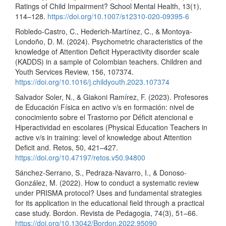
Ratings of Child Impairment? School Mental Health, 13(1),
114–128.
https://doi.org/10.1007/s12310-020-09395-6
Robledo-Castro, C., Hederich-Martínez, C., & Montoya-
Londoño, D. M. (2024). Psychometric characteristics of the
knowledge of Attention Deficit Hyperactivity disorder scale
(KADDS) in a sample of Colombian teachers. Children and
Youth Services Review, 156, 107374.
https://doi.org/10.1016/j.childyouth.2023.107374
Salvador Soler, N., & Giakoni Ramírez, F. (2023). Profesores
de Educación Física en activo v/s en formación: nivel de
conocimiento sobre el Trastorno por Déficit atencional e
Hiperactividad en escolares (Physical Education Teachers in
active v/s in training: level of knowledge about Attention
Deficit and. Retos, 50, 421–427.
https://doi.org/10.47197/retos.v50.94800
Sánchez-Serrano, S., Pedraza-Navarro, I., & Donoso-
González, M. (2022). How to conduct a systematic review
under PRISMA protocol? Uses and fundamental strategies
for its application in the educational field through a practical
case study. Bordon. Revista de Pedagogia, 74(3), 51–66.
https://doi.org/10.13042/Bordon.2022.95090