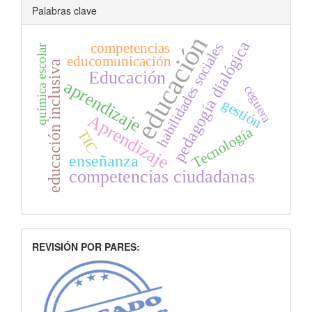
Palabras clave
educación
pedagogía dialógica
competencias
habilidades sociales
química escolar
educomunicación
educación inclusiva
Educación
aprendizaje
ceguera
gestión
Aprendizaje
Tecnología
TIC
enseñanza
competencias ciudadanas
INDEXACION
REVISIÓN POR PARES: