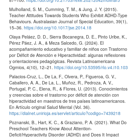
Mulholland, S. M., Cumming, T. M., & Jung, J. Y. (2015).
Teacher Attitudes Towards Students Who Exhibit ADHD-Type
Behaviours. Australasian Journal of Special Education, 39(1),
15–36.
https://doi.org/10.1017/jse.2014.18
Olaya Peláez, D. D., Sierra Bocanegra, D. E., Pinto Uribe, K.,
Pérez Páez, J. A., & Meza Salcedo, G. (2024). El
acompañamiento educativo y familiar de niños con Trastorno
por Déficit de Atención e Hiperactividad: algunas reflexiones
y orientaciones pedagógicas. Revista Latinoamericana
Ogmios, 4(10), 12–21.
https://doi.org/10.53595/rlo.v4.i10.103
Palacios-Cruz, L., De La, F., Olvera, P., Figueroa, G. V.,
Caballero, A. A., De La, L., Muñoz, R., Pedroza, A. V.,
Portugal, P. C., Elena, R., & Flores, U. (2013). Conocimientos
y creencias sobre el trastorno por déficit de atención con
hiperactividad en maestros de tres países latinoamericanos.
En Artículo original Salud Mental (Vol. 36).
https://dialnet.unirioja.es/servlet/articulo?codigo=7439218
Poznanski, B., Hart, K. C., & Graziano, P. A. (2021). What Do
Preschool Teachers Know About Attention-
Deficit/Hyperactivity Disorder (ADHD) and Does It Impact