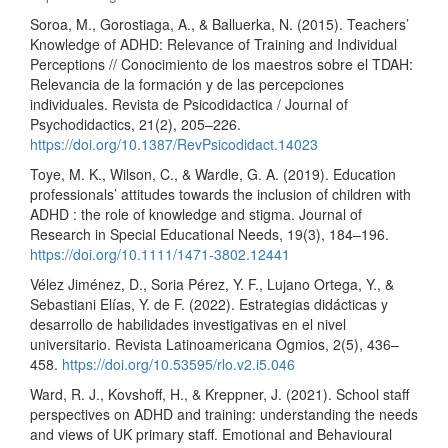
Soroa, M., Gorostiaga, A., & Balluerka, N. (2015). Teachers’
Knowledge of ADHD: Relevance of Training and Individual
Perceptions // Conocimiento de los maestros sobre el TDAH:
Relevancia de la formación y de las percepciones
individuales. Revista de Psicodidactica / Journal of
Psychodidactics, 21(2), 205–226.
https://doi.org/10.1387/RevPsicodidact.14023
Toye, M. K., Wilson, C., & Wardle, G. A. (2019). Education
professionals’ attitudes towards the inclusion of children with
ADHD : the role of knowledge and stigma. Journal of
Research in Special Educational Needs, 19(3), 184–196.
https://doi.org/10.1111/1471-3802.12441
Vélez Jiménez, D., Soria Pérez, Y. F., Lujano Ortega, Y., &
Sebastiani Elías, Y. de F. (2022). Estrategias didácticas y
desarrollo de habilidades investigativas en el nivel
universitario. Revista Latinoamericana Ogmios, 2(5), 436–
458.
https://doi.org/10.53595/rlo.v2.i5.046
Ward, R. J., Kovshoff, H., & Kreppner, J. (2021). School staff
perspectives on ADHD and training: understanding the needs
and views of UK primary staff. Emotional and Behavioural