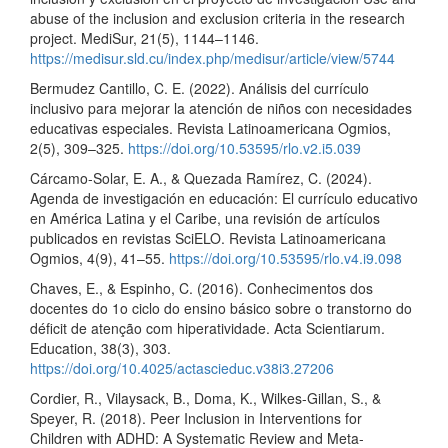
abuse of the inclusion and exclusion criteria in the research
project. MediSur, 21(5), 1144–1146.
https://medisur.sld.cu/index.php/medisur/article/view/5744
Bermudez Cantillo, C. E. (2022). Análisis del currículo
inclusivo para mejorar la atención de niños con necesidades
educativas especiales. Revista Latinoamericana Ogmios,
2(5), 309–325.
https://doi.org/10.53595/rlo.v2.i5.039
Cárcamo-Solar, E. A., & Quezada Ramírez, C. (2024).
Agenda de investigación en educación: El currículo educativo
en América Latina y el Caribe, una revisión de artículos
publicados en revistas SciELO. Revista Latinoamericana
Ogmios, 4(9), 41–55.
https://doi.org/10.53595/rlo.v4.i9.098
Chaves, E., & Espinho, C. (2016). Conhecimentos dos
docentes do 1o ciclo do ensino básico sobre o transtorno do
déficit de atenção com hiperatividade. Acta Scientiarum.
Education, 38(3), 303.
https://doi.org/10.4025/actascieduc.v38i3.27206
Cordier, R., Vilaysack, B., Doma, K., Wilkes-Gillan, S., &
Speyer, R. (2018). Peer Inclusion in Interventions for
Children with ADHD: A Systematic Review and Meta-