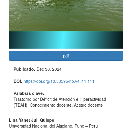
pdf
Publicado:
Dec 30, 2024
DOI:
https://doi.org/10.53595/rlo.v4.i11.111
Palabras clave:
Trastorno por Déficit de Atención e Hiperactividad
(TDAH), Conocimiento docente, Actitud docente
Contenido
Lina Yanet Juli Quispe
Universidad Nacional del Altiplano, Puno – Perú
principal