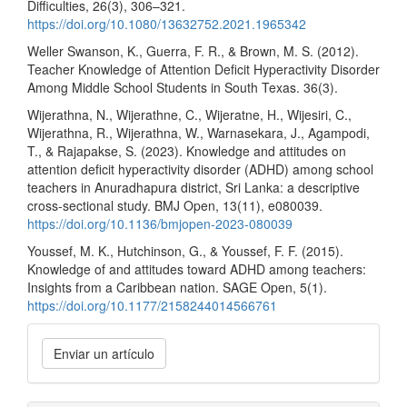
Difficulties, 26(3), 306–321.
https://doi.org/10.1080/13632752.2021.1965342
Weller Swanson, K., Guerra, F. R., & Brown, M. S. (2012).
Teacher Knowledge of Attention Deficit Hyperactivity Disorder
Among Middle School Students in South Texas. 36(3).
Wijerathna, N., Wijerathne, C., Wijeratne, H., Wijesiri, C.,
Wijerathna, R., Wijerathna, W., Warnasekara, J., Agampodi,
T., & Rajapakse, S. (2023). Knowledge and attitudes on
attention deficit hyperactivity disorder (ADHD) among school
teachers in Anuradhapura district, Sri Lanka: a descriptive
cross-sectional study. BMJ Open, 13(11), e080039.
https://doi.org/10.1136/bmjopen-2023-080039
Youssef, M. K., Hutchinson, G., & Youssef, F. F. (2015).
Knowledge of and attitudes toward ADHD among teachers:
Insights from a Caribbean nation. SAGE Open, 5(1).
https://doi.org/10.1177/2158244014566761
Enviar
Enviar un artículo
un
artículo