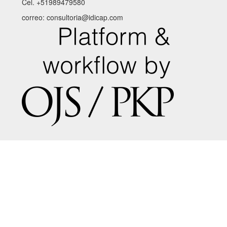
Cel. +51989479580
correo: consultoria@idicap.com