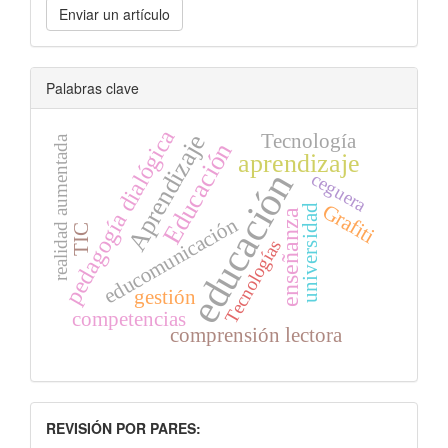
Enviar un artículo
un
artículo
Palabras clave
pedagogía dialógica
Tecnología
Aprendizaje
realidad aumentada
Educación
aprendizaje
educación
ceguera
Grafiti
universidad
enseñanza
educomunicación
TIC
Tecnologías
gestión
competencias
comprensión lectora
INDEXACION
REVISIÓN POR PARES: