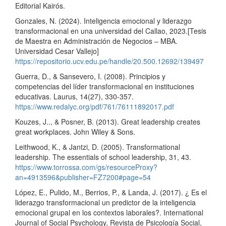
Editorial Kairós.
Gonzales, N. (2024). Inteligencia emocional y liderazgo
transformacional en una universidad del Callao, 2023.[Tesis
de Maestra en Administración de Negocios – MBA.
Universidad Cesar Vallejo]
https://repositorio.ucv.edu.pe/handle/20.500.12692/139497
Guerra, D., & Sansevero, I. (2008). Principios y
competencias del líder transformacional en instituciones
educativas. Laurus, 14(27), 330-357.
https://www.redalyc.org/pdf/761/76111892017.pdf
Kouzes, J.., & Posner, B. (2013). Great leadership creates
great workplaces. John Wiley & Sons.
Leithwood, K., & Jantzi, D. (2005). Transformational
leadership. The essentials of school leadership, 31, 43.
https://www.torrossa.com/gs/resourceProxy?
an=4913596&publisher=FZ7200#page=54
López, E., Pulido, M., Berrios, P., & Landa, J. (2017). ¿ Es el
liderazgo transformacional un predictor de la inteligencia
emocional grupal en los contextos laborales?. International
Journal of Social Psychology, Revista de Psicología Social,