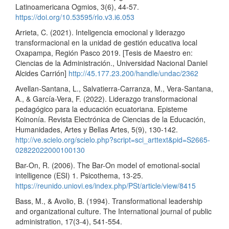
Latinoamericana Ogmios, 3(6), 44-57.
https://doi.org/10.53595/rlo.v3.i6.053
Arrieta, C. (2021). Inteligencia emocional y liderazgo
transformacional en la unidad de gestión educativa local
Oxapampa, Región Pasco 2019. [Tesis de Maestro en:
Ciencias de la Administración., Universidad Nacional Daniel
Alcides Carrión]
http://45.177.23.200/handle/undac/2362
Avellan-Santana, L., Salvatierra-Carranza, M., Vera-Santana,
A., & García-Vera, F. (2022). Liderazgo transformacional
pedagógico para la educación ecuatoriana. Episteme
Koinonía. Revista Electrónica de Ciencias de la Educación,
Humanidades, Artes y Bellas Artes, 5(9), 130-142.
http://ve.scielo.org/scielo.php?script=sci_arttext&pid=S2665-
02822022000100130
Bar-On, R. (2006). The Bar-On model of emotional-social
intelligence (ESI) 1. Psicothema, 13-25.
https://reunido.uniovi.es/index.php/PSt/article/view/8415
Bass, M., & Avolio, B. (1994). Transformational leadership
and organizational culture. The International journal of public
administration, 17(3-4), 541-554.