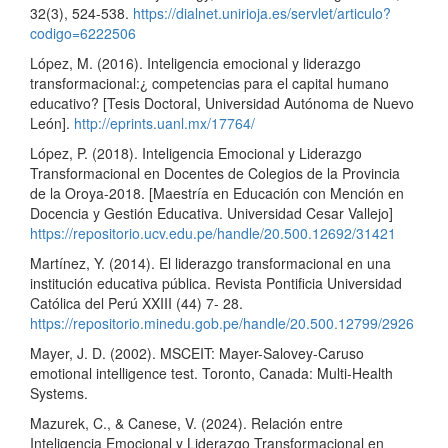
32(3), 524-538.
https://dialnet.unirioja.es/servlet/articulo?
codigo=6222506
López, M. (2016). Inteligencia emocional y liderazgo
transformacional:¿ competencias para el capital humano
educativo? [Tesis Doctoral, Universidad Autónoma de Nuevo
León].
http://eprints.uanl.mx/17764/
López, P. (2018). Inteligencia Emocional y Liderazgo
Transformacional en Docentes de Colegios de la Provincia
de la Oroya-2018. [Maestría en Educación con Mención en
Docencia y Gestión Educativa. Universidad Cesar Vallejo]
https://repositorio.ucv.edu.pe/handle/20.500.12692/31421
Martínez, Y. (2014). El liderazgo transformacional en una
institución educativa pública. Revista Pontificia Universidad
Católica del Perú XXIII (44) 7- 28.
https://repositorio.minedu.gob.pe/handle/20.500.12799/2926
Mayer, J. D. (2002). MSCEIT: Mayer-Salovey-Caruso
emotional intelligence test. Toronto, Canada: Multi-Health
Systems.
Mazurek, C., & Canese, V. (2024). Relación entre
Inteligencia Emocional y Liderazgo Transformacional en