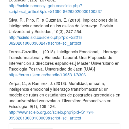
http://scielo.senescyt.gob.ec/scielo.php?
script=sci_arttext&pid=S1390-86262020000100237
Silva, R., Pino, F., & Guzmán, E. (2018). Implicaciones de la
inteligencia emocional en los estilos de liderazgo. Revista
Universidad y Sociedad, 10(3), 247-254.
http://scielo.sld.cu/scielo.php?pid=S2218-
36202018000300247&script=sci_arttext
Torres-Cazalilla, I. (2018). Inteligencia Emocional, Liderazgo
Transformacional y Bienestar Laboral: Una Propuesta de
Intervención a directores españoles.[ Máster Universitario en
Psicología Positiva, Universidad de Jaen (UJA)]
https://crea.ujaen.es/handle/10953.1/8306
Zerpa, C., & Ramírez, J. (2013). Moralidad, empatía,
inteligencia emocional y liderazgo transformacional: un
modelo de rutas en estudiantes de posgrados gerenciales en
una universidad venezolana. Diversitas: Perspectivas en
Psicología, 9(1), 109-126.
http://www.scielo.org.co/scielo.php?pid=S1794-
99982013000100009&script=sci_arttext
Enviar