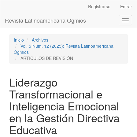
Navegación
Registrarse
Entrar
principal
Contenido
Revista Latinoamericana Ogmios
Toggl
principal
naviga
Barra
lateral
Inicio
Archivos
Vol. 5 Núm. 12 (2025): Revista Latinoamericana
Ogmios
ARTÍCULOS DE REVISIÓN
Liderazgo
Transformacional e
Inteligencia Emocional
en la Gestión Directiva
Educativa