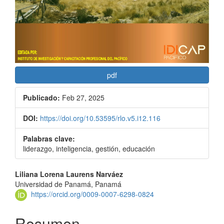
pdf
Publicado:
Feb 27, 2025
DOI:
https://doi.org/10.53595/rlo.v5.i12.116
Palabras clave:
liderazgo, inteligencia, gestión, educación
Contenido
Liliana Lorena Laurens Narváez
Universidad de Panamá, Panamá
principal
https://orcid.org/0009-0007-6298-0824
del
Resumen