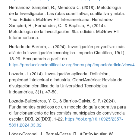
Hernández-Sampieri, R., Mendoza C. (2018). Metodología
de la Investigación. Las rutas cuantitativa, cualitativa y mixta.
7ma. Edición. McGraw-Hill Interamericana. Hernández-
Sampieri, R., Fernández, C., & Baptista, P., (2014).
Metodología de la investigación. 6ta. edición. McGraw-Hill
Interamericana.
Hurtado de Barrera, J. (2024). Investigación proyectiva: más
allá de la investigación tecnológica. Impacto Científico, 19(1),
13-26. Recuperado a partir de
https://produccioncientificaluz.org/index.php/impacto/article/view/
Lozada, J. (2014). Investigación aplicada: Definición,
propiedad intelectual e industria. CienciAmérica: Revista de
divulgación científica de la Universidad Tecnológica
Indoamérica, 3(1), 47-50.
Lozada-Ballesteros, Y. C., & Barrios-Galvis, S. P. (2024).
Fundamentos prácticos de un modelo de guía operativa para
el funcionamiento de los comités municipales de convivencia
escolar. DIXI, 26(DIXI), 1-22.
https://doi.org/10.16925/2357-
5891.2024.03.02
López-Coronel, J., Bernal-Cerza, R., &Ortíz-Aguilar, W.