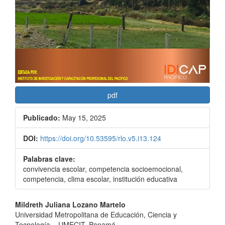
pdf
Publicado:
May 15, 2025
DOI:
https://doi.org/10.53595/rlo.v5.i13.124
Palabras clave:
convivencia escolar, competencia socioemocional,
competencia, clima escolar, institución educativa
Contenido
Mildreth Juliana Lozano Martelo
Universidad Metropolitana de Educación, Ciencia y
principal
Tecnología – UMECIT, Panamá