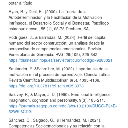
optar al título
Ryan, R. y Deci, EL (2000). La Teoría de la
Autodeterminación y la Facilitación de la Motivación
Intrínseca, el Desarrollo Social y el Bienestar. Psicólogo
estadounidense , 55 (1), 68-78.Denham, SA,
Rodríguez, J., & Barradas, M. (2024). Perfil del capital
humano del sector construcción: un análisis desde la
perspectiva de competencias emocionales. Revista
Venezolana de Gerencia: RVG, 29(105), 325-342.
https://dialnet.unirioja.es/servlet/articulo?codigo=9283021
Santander, E. &Schreiber, M. (2022). Importancia de la
motivación en el proceso de aprendizaje. Ciencia Latina
Revista Científica Multidisciplinar, 6(5), 4095-4106.
https://doi.org/10.37811/cl_rcm.v6i5.3378
Salovey, P., & Mayer, J. D. (1990). Emotional intelligence.
Imagination, cognition and personality, 9(3), 185-211.
https://journals.sagepub.com/doi/abs/10.2190/DUGG-P24E-
52WK-6CDG
Sánchez, C., Salgado, G., & Hernández, M. (2024).
Competencias Socioemocionales y su relación con la