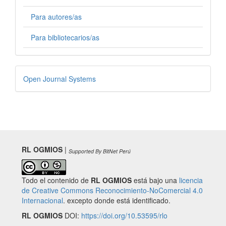
Para autores/as
Para bibliotecarios/as
Desarrollado
Open Journal Systems
por
RL OGMIOS
|
Supported By BitNet Perú
Todo el contenido de
RL OGMIOS
está bajo una
licencia
de Creative Commons Reconocimiento-NoComercial 4.0
Internacional
. excepto donde está identificado.
RL OGMIOS
DOI:
https://doi.org/10.53595/rlo