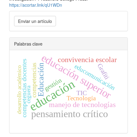
https://acortar.link/qU1WDn
Enviar
Enviar un artículo
un
artículo
Palabras clave
educación superior
convivencia escolar
competencias docentes
Grafiti
educomunicación
competencias
Educación
desarrollo académico
gestión
educación
ceguera
TIC
Tecnología
manejo de tecnologías
pensamiento crítico