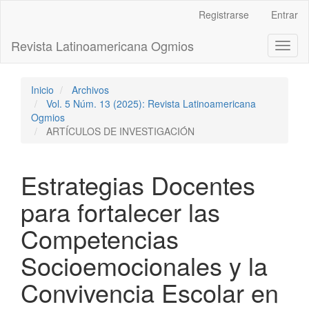
Navegación
Registrarse
Entrar
principal
Contenido
Revista Latinoamericana Ogmios
Toggl
principal
naviga
Barra
lateral
Inicio
Archivos
Vol. 5 Núm. 13 (2025): Revista Latinoamericana
Ogmios
ARTÍCULOS DE INVESTIGACIÓN
Estrategias Docentes
para fortalecer las
Competencias
Socioemocionales y la
Convivencia Escolar en