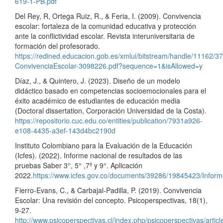
619-1-PB.pdf
Del Rey, R, Ortega Ruiz, R., & Feria, I. (2009). Convivencia
escolar: fortaleza de la comunidad educativa y protección
ante la conflictividad escolar. Revista interuniversitaria de
formación del profesorado.
https://redined.educacion.gob.es/xmlui/bitstream/handle/11162/37
ConvivenciaEscolar-3098226.pdf?sequence=1&isAllowed=y
Díaz, J., & Quintero, J. (2023). Diseño de un modelo
didáctico basado en competencias socioemocionales para el
éxito académico de estudiantes de educación media
(Doctoral dissertation, Corporación Universidad de la Costa).
https://repositorio.cuc.edu.co/entities/publication/7931a926-
e108-4435-a3ef-143d4bc2190d
Instituto Colombiano para la Evaluación de la Educación
(Icfes). (2022). Informe nacional de resultados de las
pruebas Saber 3°, 5° ,7º y 9°. Aplicación
2022.
https://www.icfes.gov.co/documents/39286/19845423/Info
Fierro-Evans, C., & Carbajal-Padilla, P. (2019). Convivencia
Escolar: Una revisión del concepto. Psicoperspectivas, 18(1),
9-27.
http://www.psicoperspectivas.cl/index.php/psicoperspectivas/artic