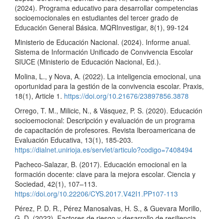
(2024). Programa educativo para desarrollar competencias
socioemocionales en estudiantes del tercer grado de
Educación General Básica. MQRInvestigar, 8(1), 99-124
Ministerio de Educación Nacional. (2024). Informe anual.
Sistema de Información Unificado de Convivencia Escolar
SIUCE (Ministerio de Educación Nacional, Ed.).
Molina, L., y Nova, A. (2022). La inteligencia emocional, una
oportunidad para la gestión de la convivencia escolar. Praxis,
18(1), Article 1.
https://doi.org/10.21676/23897856.3878
Orrego, T. M., Milicic, N., & Vásquez, P. S. (2020). Educación
socioemocional: Descripción y evaluación de un programa
de capacitación de profesores. Revista Iberoamericana de
Evaluación Educativa, 13(1), 185-203.
https://dialnet.unirioja.es/servlet/articulo?codigo=7408494
Pacheco-Salazar, B. (2017). Educación emocional en la
formación docente: clave para la mejora escolar. Ciencia y
Sociedad, 42(1), 107–113.
https://doi.org/10.22206/CYS.2017.V42I1.PP107-113
Pérez, P. D. R., Pérez Manosalvas, H. S., & Guevara Morillo,
G. D. (2022). Factores de riesgo y desarrollo de resiliencia