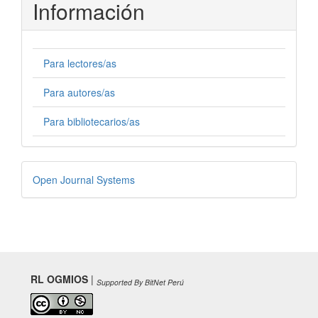
Información
Para lectores/as
Para autores/as
Para bibliotecarios/as
Desarrollado
Open Journal Systems
por
RL OGMIOS
|
Supported By BitNet Perú