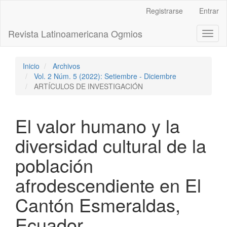
Navegación
Registrarse
Entrar
principal
Contenido
Revista Latinoamericana Ogmios
Toggl
principal
naviga
Barra
lateral
Inicio
Archivos
Vol. 2 Núm. 5 (2022): Setiembre - Diciembre
ARTÍCULOS DE INVESTIGACIÓN
El valor humano y la
diversidad cultural de la
población
afrodescendiente en El
Cantón Esmeraldas,
Ecuador