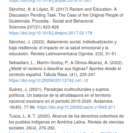
Sánchez, A; & López, R. (2017) Racism and Education. A
Discussion Pending Task. The Case of the Original People of
Guatemala. Procedia - Social and Behavioral
Sciences.237(21) 823-828
https://doi.org/10.1016/j.sbspro.2017.02.178
Sánchez, J. (2022). Aislamiento social, individualización y
baja resiliencia: el impacto en la salud emocional y la
educación. Revista Latinoamericana Ogmios. 2(3), 31-51.
Sebastiani, L., Martín-Godoy, P., & Olmos-Alcaraz, A. (2022).
¿Medir el racismo o descifrar sus lógicas? Aportes desde el
contexto español. Tabula Rasa. (41), 225-247.
https://doi.org/10.25058/20112742.n41.10
Suárez, J. (2021). Paradojas multiculturales y sujetos
políticos. Un balance de la afrodiáspora en el territorio
nacional mexicano en el periodo 2015-2020. Andamios.
18(45), 77-96.
https://doi.org/10.29092/uacm.v18i45.811
Tuaza, L. A. T. (2020). Alcance de los derechos colectivos de
los pueblos indígenas en América Latina. Revista de ciencias
sociales. 26(4), 276-292.