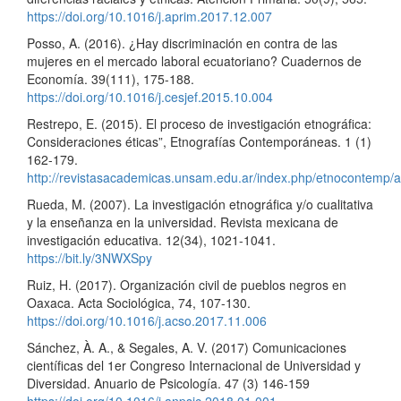
https://doi.org/10.1016/j.aprim.2017.12.007
Posso, A. (2016). ¿Hay discriminación en contra de las
mujeres en el mercado laboral ecuatoriano? Cuadernos de
Economía. 39(111), 175-188.
https://doi.org/10.1016/j.cesjef.2015.10.004
Restrepo, E. (2015). El proceso de investigación etnográfica:
Consideraciones éticas”, Etnografías Contemporáneas. 1 (1)
162-179.
http://revistasacademicas.unsam.edu.ar/index.php/etnocontemp/ar
Rueda, M. (2007). La investigación etnográfica y/o cualitativa
y la enseñanza en la universidad. Revista mexicana de
investigación educativa. 12(34), 1021-1041.
https://bit.ly/3NWXSpy
Ruiz, H. (2017). Organización civil de pueblos negros en
Oaxaca. Acta Sociológica, 74, 107-130.
https://doi.org/10.1016/j.acso.2017.11.006
Sánchez, À. A., & Segales, A. V. (2017) Comunicaciones
científicas del 1er Congreso Internacional de Universidad y
Diversidad. Anuario de Psicología. 47 (3) 146-159
https://doi.org/10.1016/j.anpsic.2018.01.001