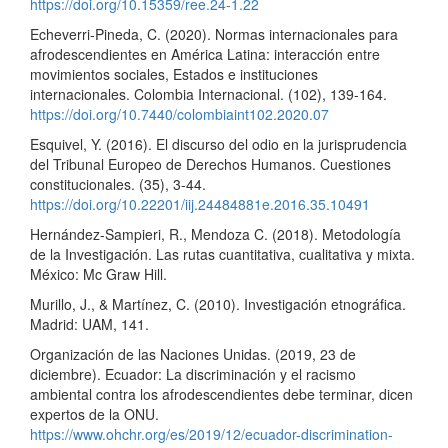
https://doi.org/10.15359/ree.24-1.22
Echeverri-Pineda, C. (2020). Normas internacionales para
afrodescendientes en América Latina: interacción entre
movimientos sociales, Estados e instituciones
internacionales. Colombia Internacional. (102), 139-164.
https://doi.org/10.7440/colombiaint102.2020.07
Esquivel, Y. (2016). El discurso del odio en la jurisprudencia
del Tribunal Europeo de Derechos Humanos. Cuestiones
constitucionales. (35), 3-44.
https://doi.org/10.22201/iij.24484881e.2016.35.10491
Hernández-Sampieri, R., Mendoza C. (2018). Metodología
de la Investigación. Las rutas cuantitativa, cualitativa y mixta.
México: Mc Graw Hill.
Murillo, J., & Martínez, C. (2010). Investigación etnográfica.
Madrid: UAM, 141.
Organización de las Naciones Unidas. (2019, 23 de
diciembre). Ecuador: La discriminación y el racismo
ambiental contra los afrodescendientes debe terminar, dicen
expertos de la ONU.
https://www.ohchr.org/es/2019/12/ecuador-discrimination-