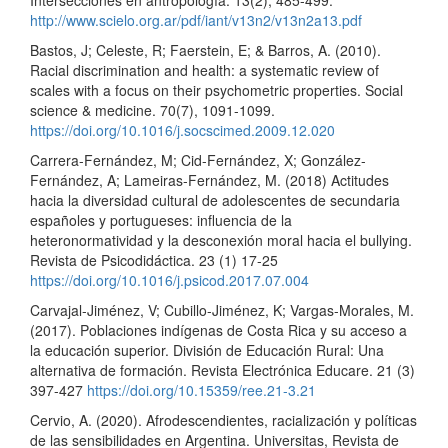
http://www.scielo.org.ar/pdf/iant/v13n2/v13n2a13.pdf
Bastos, J; Celeste, R; Faerstein, E; & Barros, A. (2010).
Racial discrimination and health: a systematic review of
scales with a focus on their psychometric properties. Social
science & medicine. 70(7), 1091-1099.
https://doi.org/10.1016/j.socscimed.2009.12.020
Carrera-Fernández, M; Cid-Fernández, X; González-
Fernández, A; Lameiras-Fernández, M. (2018) Actitudes
hacia la diversidad cultural de adolescentes de secundaria
españoles y portugueses: influencia de la
heteronormatividad y la desconexión moral hacia el bullying.
Revista de Psicodidáctica. 23 (1) 17-25
https://doi.org/10.1016/j.psicod.2017.07.004
Carvajal-Jiménez, V; Cubillo-Jiménez, K; Vargas-Morales, M.
(2017). Poblaciones indígenas de Costa Rica y su acceso a
la educación superior. División de Educación Rural: Una
alternativa de formación. Revista Electrónica Educare. 21 (3)
397-427
https://doi.org/10.15359/ree.21-3.21
Cervio, A. (2020). Afrodescendientes, racialización y políticas
de las sensibilidades en Argentina. Universitas, Revista de