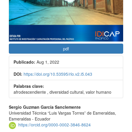
pdf
Publicado:
Aug 1, 2022
DOI:
https://doi.org/10.53595/rlo.v2.i5.043
Palabras clave:
afrodescendiente , diversidad cultural, valor humano
Contenido
Sergio Guzman García Sanclemente
Universidad Técnica “Luis Vargas Torres” de Esmeraldas,
principal
Esmeraldas - Ecuador
del
https://orcid.org/0000-0002-3846-8624