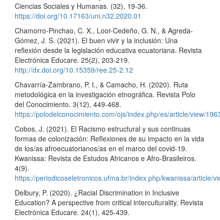
Ciencias Sociales y Humanas. (32), 19-36.
https://doi.org/10.17163/uni.n32.2020.01
Chamorro-Pinchao, C. X., Loor-Cedeño, G. N., & Agreda-
Gómez, J. S. (2021). El buen vivir y la inclusión: Una
reflexión desde la legislación educativa ecuatoriana. Revista
Electrónica Educare. 25(2), 203-219.
http://dx.doi.org/10.15359/ree.25-2.12
Chavarría-Zambrano, P. I., & Camacho, H. (2020). Ruta
metodológica en la investigación etnográfica. Revista Polo
del Conocimiento. 3(12), 449-468.
https://polodelconocimiento.com/ojs/index.php/es/article/view/196
Cobos, J. (2021). El Racismo estructural y sus continuas
formas de colonización: Reflexiones de su impacto en la vida
de los/as afroecuatorianos/as en el marco del covid-19.
Kwanissa: Revista de Estudos Africanos e Afro-Brasileiros.
4(9).
https://periodicoseletronicos.ufma.br/index.php/kwanissa/article/
Delbury, P. (2020). ¿Racial Discrimination in Inclusive
Education? A perspective from critical interculturality. Revista
Electrónica Educare. 24(1), 425-439.