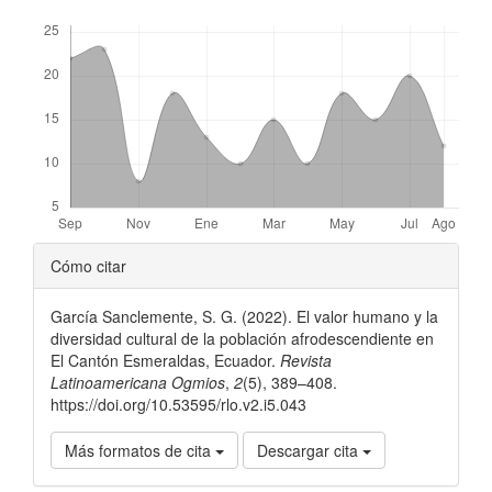
Descargas
Detalles
Cómo citar
del
García Sanclemente, S. G. (2022). El valor humano y la
artículo
diversidad cultural de la población afrodescendiente en
El Cantón Esmeraldas, Ecuador.
Revista
Latinoamericana Ogmios
,
2
(5), 389–408.
https://doi.org/10.53595/rlo.v2.i5.043
Más formatos de cita
Descargar cita