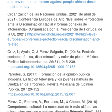
and-environmental-racism-against-people-african-descent-
must-end-say
Organización de las Naciones Unidas. (2021 de abril de
2021). Conferencia Europea de Alto Nivel sobre «Protección
ante la Discriminación Racial y formas conexas de
intolerancia» (Organizada por la Presidencia de Portugal de
la UE 2021)
https://www.ohchr.org/es/2021/04/high-level-
european-conference-protection-racial-discrimination-and-
related
Ortiz, L; Ayala, C; & Pérez-Salgado, D. (2018). Posición
socioeconómica, discriminación y color de piel en México.
Perfiles latinoamericanos. 26(51), 215-239.
https://doi.org/10.18504/pl2651-009-20188
Paredes, S. (2017). Formación de la opinión pública
indígena. La ficción televisiva y los jóvenes nahuas de
Cuetzalan del Progreso. Revista Mexicana de Opinión
Pública. 20 129-152
https://doi.org/10.1016/j.rmop.2015.12.007
Pérez, C., Pedrero, V., Bernales, M., & Chepo, M. (2018).
Competencia cultural: La necesidad de ir más allá de las
diferencias raciales y étnicas. Atención Primaria. 50(9), 565.