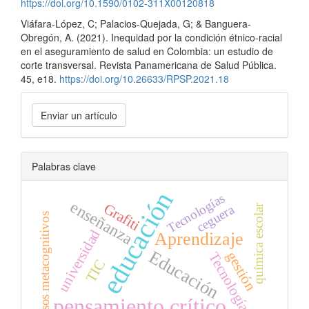
https://doi.org/10.1590/0102-311X00120818
Viáfara-López, C; Palacios-Quejada, G; & Banguera-
Obregón, A. (2021). Inequidad por la condición étnico-racial
en el aseguramiento de salud en Colombia: un estudio de
corte transversal. Revista Panamericana de Salud Pública.
45, e18.
https://doi.org/10.26633/RPSP.2021.18
Enviar
Enviar un artículo
un
artículo
Palabras clave
educación
Tecnologías
enseñanza
Grafiti
ceguera
química escolar
procesos metacognitivos
universidad
Aprendizaje
Educación
gestión
Tecnología
TIC
pensamiento crítico