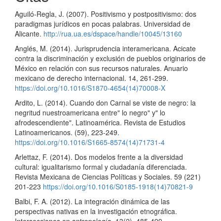
Aguiló-Regla, J. (2007). Positivismo y postpositivismo: dos
paradigmas jurídicos en pocas palabras. Universidad de
Alicante.
http://rua.ua.es/dspace/handle/10045/13160
Anglés, M. (2014). Jurisprudencia interamericana. Acicate
contra la discriminación y exclusión de pueblos originarios de
México en relación con sus recursos naturales. Anuario
mexicano de derecho internacional. 14, 261-299.
https://doi.org/10.1016/S1870-4654(14)70008-X
Ardito, L. (2014). Cuando don Carnal se viste de negro: la
negritud nuestroamericana entre" lo negro" y" lo
afrodescendiente". Latinoamérica. Revista de Estudios
Latinoamericanos. (59), 223-249.
https://doi.org/10.1016/S1665-8574(14)71731-4
Arlettaz, F. (2014). Dos modelos frente a la diversidad
cultural: igualitarismo formal y ciudadanía diferenciada.
Revista Mexicana de Ciencias Políticas y Sociales. 59 (221)
201-223
https://doi.org/10.1016/S0185-1918(14)70821-9
Balbi, F. A. (2012). La integración dinámica de las
perspectivas nativas en la investigación etnográfica.
Intersecciones en antropología. 13(2), 485-499.