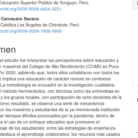
e Educación Superior Publico de Yunguyo, Perú.
lo
//orcid.org/0009-0008-4424-0221
 Carcausto Sacaca
 Católica Los Ángeles de Chimbote, Perú
//orcid.org/0009-0008-7906-0909
men
del estudio fue interpretar las percepciones sobre educación y
 maestros del Colegio de Alto Rendimiento (COAR) en Puno
ño 2020, sabiendo que, todos ellos cohabitaron con todos los
e implica una educación de carácter remoto en contextos
 La metodología se encuadró en la investigación cualitativa
l método hermenéutico, con técnicas como las entrevistas en
y los grupos focales, con participación de ocho docentes de la
. Como resultado, se observa una serie de mecanismos
or los maestros y estudiantes de la ya mencionada institución
ar tiempos difíciles provocados por la pandemia; dentro de
aca el uso de un enfoque educativo que promueve el
aje de los estudiantes; entre las estrategias de enseñanza-
 destaca el aprendizaje colaborativo; los recursos más usados