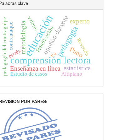
Palabras clave
educación
opinión docente
valores
pedagogía del contragolpe
experto
metodología
contraataque
pedagogía
Planificación
Revisión
Puno
estrés
ira
comprensión lectora
estadística
Enseñanza en línea
Estudio de casos
Altiplano
indice
REVISIÓN POR PARES: