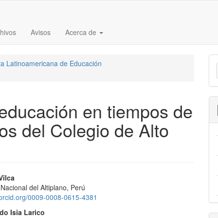
hivos
Avisos
Acerca de
E
sta Latinoamericana de Educación
u
a
educación en tiempos de
s del Colegio de Alto
nido
Vilca
Nacional del Altiplano, Perú
pal
//orcid.org/0009-0008-0615-4381
do Isia Larico