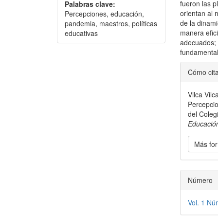
fueron las p
Palabras clave:
orientan al
Percepciones, educación,
de la dinami
pandemia, maestros, políticas
manera efici
educativas
adecuados; 
fundamental
Detal
Cómo cit
del
Vilca Vilc
artícu
Percepci
del Coleg
Educació
Más for
Número
Vol. 1 Nú