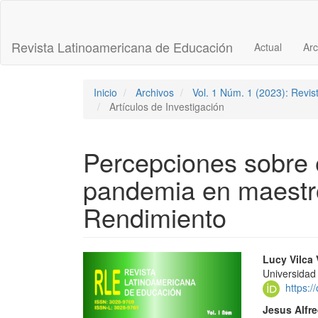
Navegación
principal
Contenido
Revista Latinoamericana de Educación
Actual
Arc
principal
Barra
lateral
Inicio
Archivos
Vol. 1 Núm. 1 (2023): Revi
Artículos de Investigación
Percepciones sobre 
pandemia en maestro
Rendimiento
Barra
Conte
Lucy Vilca 
Universidad 
lateral
princi
https:
del
del
Jesus Alfre