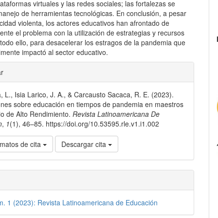
lataformas virtuales y las redes sociales; las fortalezas se
 manejo de herramientas tecnológicas. En conclusión, a pesar
cidad violenta, los actores educativos han afrontado de
ente el problema con la utilización de estrategias y recursos
todo ello, para desacelerar los estragos de la pandemia que
mente impactó al sector educativo.
les
ar
a, L., Isia Larico, J. A., & Carcausto Sacaca, R. E. (2023).
lo
ones sobre educación en tiempos de pandemia en maestros
io de Alto Rendimiento.
Revista Latinoamericana De
n
,
1
(1), 46–85. https://doi.org/10.53595.rle.v1.i1.002
matos de cita
Descargar cita
m. 1 (2023): Revista Latinoamericana de Educación