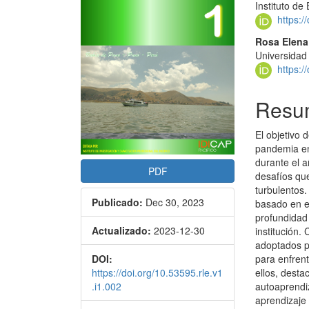
Instituto d
artículo
artícu
https:
Rosa Elena
Universidad
https:
Resu
El objetivo 
pandemia en
durante el a
PDF
desafíos qu
turbulentos.
Publicado:
Dec 30, 2023
basado en e
profundidad 
Actualizado:
2023-12-30
institución
adoptados p
para enfrent
DOI:
ellos, dest
https://doi.org/10.53595.rle.v1
autoaprendiz
.i1.002
aprendizaje