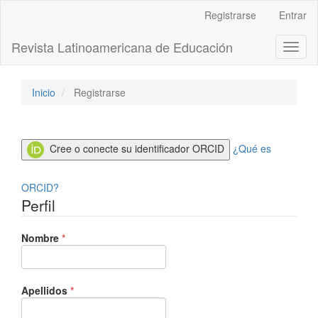
Navegación
Registrarse
Entrar
principal
Contenido
Revista Latinoamericana de Educación
Toggl
principal
naviga
Barra
lateral
Inicio
Registrarse
Cree o conecte su identificador ORCID
¿Qué es
ORCID?
Perfil
Obligatorio
Nombre
*
Obligatorio
Apellidos
*