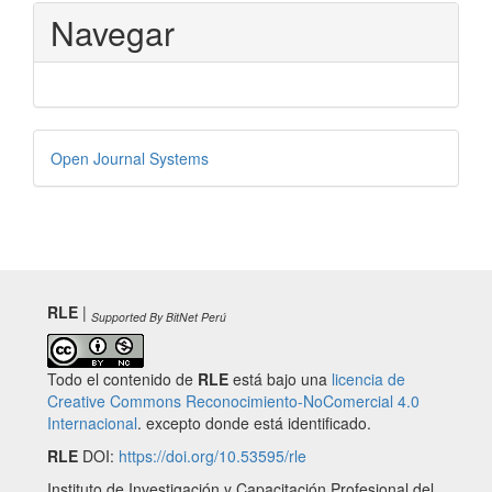
Navegar
Desarrollado
Open Journal Systems
por
RLE
|
Supported By BitNet Perú
Todo el contenido de
RLE
está bajo una
licencia de
Creative Commons Reconocimiento-NoComercial 4.0
Internacional
. excepto donde está identificado.
RLE
DOI:
https://doi.org/10.53595/rle
Instituto de Investigación y Capacitación Profesional del