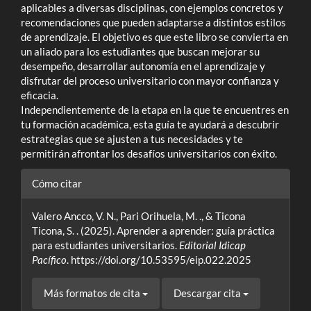
aplicables a diversas disciplinas, con ejemplos concretos y
recomendaciones que pueden adaptarse a distintos estilos
de aprendizaje. El objetivo es que este libro se convierta en
un aliado para los estudiantes que buscan mejorar su
desempeño, desarrollar autonomía en el aprendizaje y
disfrutar del proceso universitario con mayor confianza y
eficacia.
Independientemente de la etapa en la que te encuentres en
tu formación académica, esta guía te ayudará a descubrir
estrategias que se ajusten a tus necesidades y te
permitirán afrontar los desafíos universitarios con éxito.
Detalles
Cómo citar
del
Valero Ancco, V. N., Pari Orihuela, M. ., & Ticona
artículo
Ticona, S. . (2025). Aprender a aprender: guía práctica
para estudiantes universitarios.
Editorial Idicap
Pacífico
. https://doi.org/10.53595/eip.022.2025
Más formatos de cita
Descargar cita