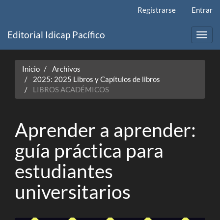
Navegación
Registrarse
Entrar
principal
Contenido
Editorial Idicap Pacífico
principal
Toggl
Barra
navig
lateral
Inicio
Archivos
2025: 2025 Libros y Capítulos de libros
LIBROS ACADÉMICOS
Aprender a aprender:
guía práctica para
estudiantes
universitarios