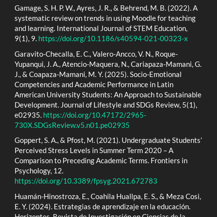
Gamage, S. H. P. W., Ayres, J. R., & Behrend, M. B. (2022). A
systematic review on trends in using Moodle for teaching
and learning. International Journal of STEM Education,
9(1), 9.
https://doi.org/10.1186/s40594-021-00323-x
Garavito-Checalla, E. C., Valero-Ancco, V. N., Roque-
Yupanqui, J. A., Atencio-Maquera, N., Cariapaza-Mamani, G.
J., & Coapaza-Mamani, M. Y. (2025). Socio-Emotional
Competencies and Academic Performance in Latin
American University Students: An Approach to Sustainable
Development. Journal of Lifestyle and SDGs Review, 5(1),
e02935.
https://doi.org/10.47172/2965-
730X.SDGsReview.v5.n01.pe02935
Goppert, S. A., & Pfost, M. (2021). Undergraduate Students’
Perceived Stress Levels in Summer Term 2020 – A
Comparison to Preceding Academic Terms. Frontiers in
Psychology, 12.
https://doi.org/10.3389/fpsyg.2021.672783
Huamán-Hinostroza, E., Coahila Huallpa, E. S., & Meza Cosi,
E. Y. (2024). Estrategias de aprendizaje en la educación.
Horizontes. Revista de Investigación en Ciencias de la