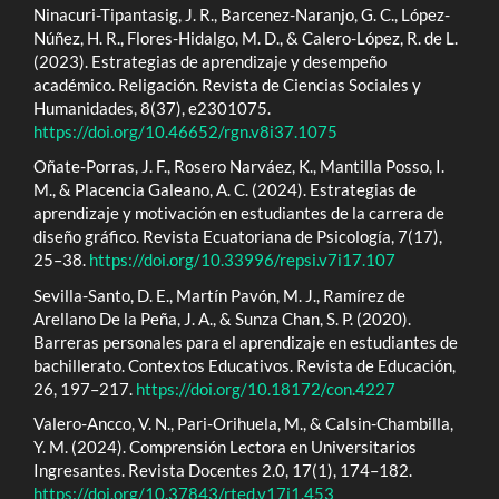
Ninacuri-Tipantasig, J. R., Barcenez-Naranjo, G. C., López-
Núñez, H. R., Flores-Hidalgo, M. D., & Calero-López, R. de L.
(2023). Estrategias de aprendizaje y desempeño
académico. Religación. Revista de Ciencias Sociales y
Humanidades, 8(37), e2301075.
https://doi.org/10.46652/rgn.v8i37.1075
Oñate-Porras, J. F., Rosero Narváez, K., Mantilla Posso, I.
M., & Placencia Galeano, A. C. (2024). Estrategias de
aprendizaje y motivación en estudiantes de la carrera de
diseño gráfico. Revista Ecuatoriana de Psicología, 7(17),
25–38.
https://doi.org/10.33996/repsi.v7i17.107
Sevilla-Santo, D. E., Martín Pavón, M. J., Ramírez de
Arellano De la Peña, J. A., & Sunza Chan, S. P. (2020).
Barreras personales para el aprendizaje en estudiantes de
bachillerato. Contextos Educativos. Revista de Educación,
26, 197–217.
https://doi.org/10.18172/con.4227
Valero-Ancco, V. N., Pari-Orihuela, M., & Calsin-Chambilla,
Y. M. (2024). Comprensión Lectora en Universitarios
Ingresantes. Revista Docentes 2.0, 17(1), 174–182.
https://doi.org/10.37843/rted.v17i1.453