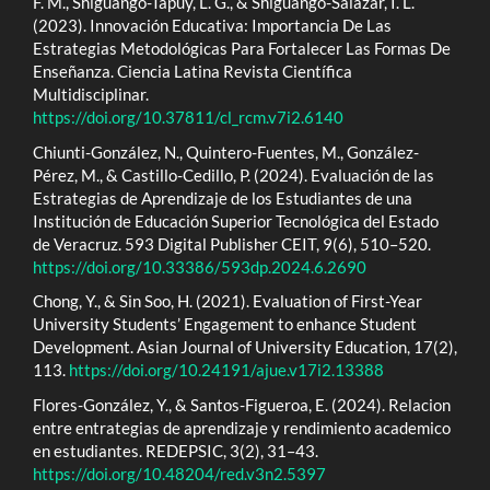
F. M., Shiguango-Tapuy, L. G., & Shiguango-Salazar, I. L.
(2023). Innovación Educativa: Importancia De Las
Estrategias Metodológicas Para Fortalecer Las Formas De
Enseñanza. Ciencia Latina Revista Científica
Multidisciplinar.
https://doi.org/10.37811/cl_rcm.v7i2.6140
Chiunti-González, N., Quintero-Fuentes, M., González-
Pérez, M., & Castillo-Cedillo, P. (2024). Evaluación de las
Estrategias de Aprendizaje de los Estudiantes de una
Institución de Educación Superior Tecnológica del Estado
de Veracruz. 593 Digital Publisher CEIT, 9(6), 510–520.
https://doi.org/10.33386/593dp.2024.6.2690
Chong, Y., & Sin Soo, H. (2021). Evaluation of First-Year
University Students’ Engagement to enhance Student
Development. Asian Journal of University Education, 17(2),
113.
https://doi.org/10.24191/ajue.v17i2.13388
Flores-González, Y., & Santos-Figueroa, E. (2024). Relacion
entre entrategias de aprendizaje y rendimiento academico
en estudiantes. REDEPSIC, 3(2), 31–43.
https://doi.org/10.48204/red.v3n2.5397