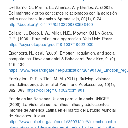
Del Barrio, C., Martín, E., Almeida, A. y Barrios, A. (2003).
Del maltrato y otros conceptos relacionados con la agresión
entre escolares. Infancia y Aprendizaje, 26(1), 9-24.
http://dx.doi.org/10.1174/02103700360536400
Dollard, J., Doob, L.W., Miller, N.E., Mowrer, O.H. y Sears,
R.R. (1939). Frustration and aggression. Yale Univ. Press.
https://psycnet.apa.org/doi/10.1037/10022-000
Eisenberg, N., et al. (2000). Emotion, regulation, and social
competence. Developmental & Behavioral Pediatrics, 21(2),
115–130.
https://www.researchgate.net/publication/26490409_Emotion_reg
Farrington, D. P., y Ttofi, M. M. (2011). Bullying, violence,
and delinquency. Journal of Youth and Adolescence, 40(4),
362–368.
https://doi.org/10.1002/cbm.801
Fondo de las Naciones Unidas para la Infancia UNICEF.
(2006). La Violencia contra niños, niñas y adolescentes.
Informe de América Latina en el marco del Estudio Mundial
de Naciones Unidas.
https://www.unicef.org/lac/media/29031/file/Violencia-contra-
ninos-ninas-y-adolescentes-en-America-Latina-y-el-Caribe-