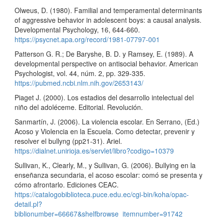
Olweus, D. (1980). Familial and temperamental determinants
of aggressive behavior in adolescent boys: a causal analysis.
Developmental Psychology, 16, 644-660.
https://psycnet.apa.org/record/1981-07797-001
Patterson G. R.; De Baryshe, B. D. y Ramsey, E. (1989). A
developmental perspective on antisocial behavior. American
Psychologist, vol. 44, núm. 2, pp. 329-335.
https://pubmed.ncbi.nlm.nih.gov/2653143/
Piaget J. (2000). Los estadios del desarrollo intelectual del
niño del adoléceme. Editorial. Revolución.
Sanmartín, J. (2006). La violencia escolar. En Serrano, (Ed.)
Acoso y Violencia en la Escuela. Como detectar, prevenir y
resolver el bullyng (pp21-31). Ariel.
https://dialnet.unirioja.es/servlet/libro?codigo=10379
Sullivan, K., Clearly, M., y Sullivan, G. (2006). Bullying en la
enseñanza secundaria, el acoso escolar: comó se presenta y
cómo afrontarlo. Ediciones CEAC.
https://catalogobiblioteca.puce.edu.ec/cgi-bin/koha/opac-
detail.pl?
biblionumber=66667&shelfbrowse_itemnumber=91742