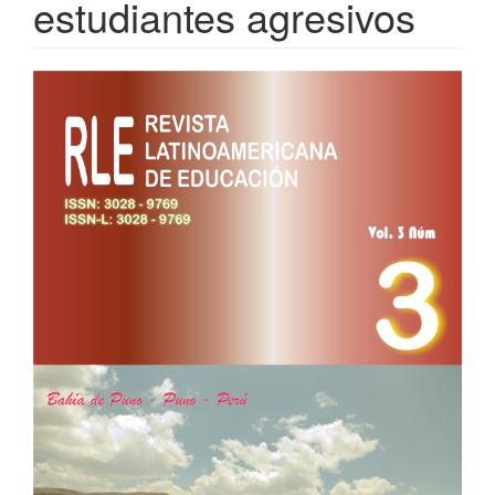
estudiantes agresivos
Barra
lateral
del
artículo