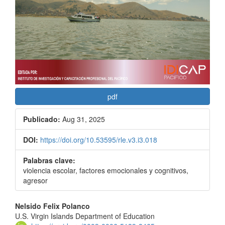
pdf
Publicado:
Aug 31, 2025
DOI:
https://doi.org/10.53595/rle.v3.i3.018
Palabras clave:
violencia escolar, factores emocionales y cognitivos,
agresor
Contenido
Nelsido Felix Polanco
U.S. Virgin Islands Department of Education