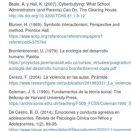
Beale, A. y Hall, K. (2007). Cyberbullying: What School
Administrators (and Parents) Can Do. The Clearing House.
http://dx.doi.org/10.3200/TCHS.81.1.8-12
Blumer, H. (1969). Symbolic interactionism: Perspective and
method. Prentice Hall.
https://www.scirp.org/reference/referencespapers?
referenceid=375764
Bronfenbrenner, U. (1979). La ecología del desarrollo
humano. Paidós.
https://proyectos.javerianacali.edu.co/cursos_virtuales/posgrado
ecologia-del-desarrollo-humano-bronfenbrenner-copia.pdf
Cerezo, F. (2004). La violencia en las aulas. Pirámide.
https://www.researchgate.net/publication/261983331_La_violenc
Coleman, J. S. (1990). Fundamentos de la teoría social. The
Belknap de Harvard University Press.
https://archiv.soms.ethz.ch/teaching/FS09_FCSS/Coleman1990_S
De Castro, B. O. (2014). Emociones y conducta agresiva en
adolescentes. Revista de Psicología Clínica con Niños y
Adolescentes, 1(2), 89-95.
https://www.injuve.es/sites/default/files/adjuntos/2020/11/monogra