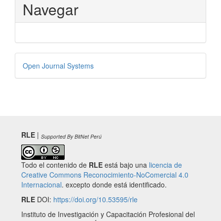
Navegar
Desarrollado
Open Journal Systems
por
RLE
|
Supported By BitNet Perú
Todo el contenido de
RLE
está bajo una
licencia de
Creative Commons Reconocimiento-NoComercial 4.0
Internacional
. excepto donde está identificado.
RLE
DOI:
https://doi.org/10.53595/rle
Instituto de Investigación y Capacitación Profesional del