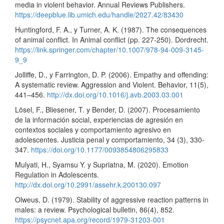
media in violent behavior. Annual Reviews Publishers.
https://deepblue.lib.umich.edu/handle/2027.42/83430
Huntingford, F. A., y Turner, A. K. (1987). The consequences
of animal conflict. In Animal conflict (pp. 227-250). Dordrecht.
https://link.springer.com/chapter/10.1007/978-94-009-3145-
9_9
Jolliffe, D., y Farrington, D. P. (2006). Empathy and offending:
A systematic review. Aggression and Violent. Behavior, 11(5),
441–456.
http://dx.doi.org/10.1016/j.avb.2003.03.001
Lösel, F., Bliesener, T. y Bender, D. (2007). Procesamiento
de la información social, experiencias de agresión en
contextos sociales y comportamiento agresivo en
adolescentes. Justicia penal y comportamiento, 34 (3), 330-
347.
https://doi.org/10.1177/0093854806295833
Mulyati, H., Syamsu Y. y Supriatna, M. (2020). Emotion
Regulation in Adolescents.
http://dx.doi.org/10.2991/assehr.k.200130.097
Olweus, D. (1979). Stability of aggressive reaction patterns in
males: a review. Psychological bulletin, 86(4), 852.
https://psycnet.apa.org/record/1979-31203-001