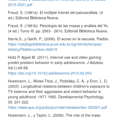
2015-2021.pdf
Freud, S. (1981a). El múltiple interés del psicoanálisis. (4
ed.) Editorial Biblioteca Nueva.
Freud, S. (1981b). Psicología de las masas y análisis del Yo.
(4 ed.) Tomo III. pp. 2563 - 2610. Editorial Biblioteca Nueva.
Harris,S., y Garth, P., (2006). El acoso en la escuela. Paidós.
https://catalogobiblioteca.puce.edu.ec/cgi-bin/koha/opac-
detail.pl?biblionumber=66618
Holtz P, Appel M. (2011). Internet use and video gaming
predict problem behavior in early adolescence. J Adolesc.
34(1):49-58.
https://doi.org/10.1016/j.adolescence.2010.02.004
Huesmann, L., Moise-Titus, J., Podolsky, C. A., y Eron, L. D.
(2003). Longitudinal relations between children’s exposure to
TV violence and their aggressive and violent behavior in
young adulthood: 1977-1992. Developmental Psychology,
39, 201-222.
https://www.apa.org/pubs/journals/releases/dev-392201.pdf
Huesmann, L., y Taylor, L. (2006). The role of the mass