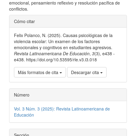
emocional, pensamiento reflexivo y resolución pacífica de
conflictos.
Detalles
Cómo citar
del
Felix Polanco, N. (2025). Causas psicológicas de la
artículo
violencia escolar: Un examen de los factores
emocionales y cognitivos en estudiantes agresivos.
Revista Latinoamericana De Educación
,
3
(3), e438 -
e438. https://doi.org/10.53595/rle.v3.i3.018
Más formatos de cita
Descargar cita
Número
Vol. 3 Núm. 3 (2025): Revista Latinoamericana de
Educación
Sección