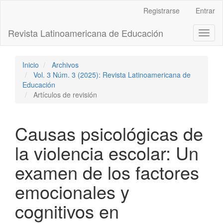
Navegación
Registrarse
Entrar
principal
Contenido
Revista Latinoamericana de Educación
Toggl
principal
naviga
Barra
lateral
Inicio
Archivos
Vol. 3 Núm. 3 (2025): Revista Latinoamericana de
Educación
Artículos de revisión
Causas psicológicas de
la violencia escolar: Un
examen de los factores
emocionales y
cognitivos en