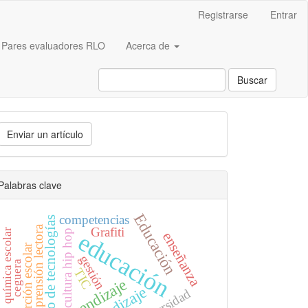
Registrarse
Entrar
Pares evaluadores RLO
Acerca de
Buscar
nviar
Enviar un artículo
n
rtículo
Palabras clave
Educación
competencias
manejo de tecnologías
comprensión lectora
Grafiti
química escolar
cultura hip hop
educación
enseñanza
deserción escolar
gestión
ceguera
TIC
aprendizaje
universidad