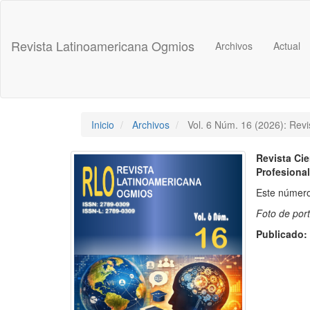
Navegación
principal
Contenido
Revista Latinoamericana Ogmios
Archivos
Actual
principal
Barra
lateral
Inicio
Archivos
Vol. 6 Núm. 16 (2026): Rev
Revista Cie
Profesional
Este número
Foto de por
Publicado