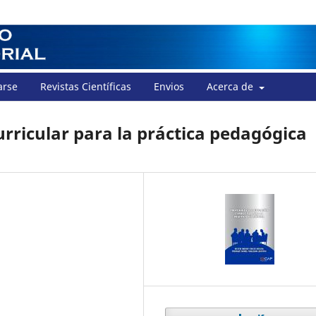
arse
Revistas Científicas
Envios
Acerca de
urricular para la práctica pedagógica