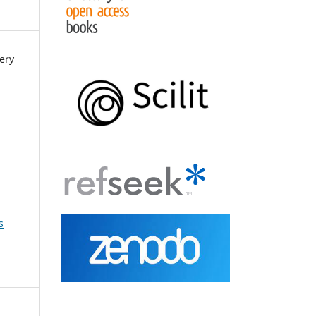
ery
s