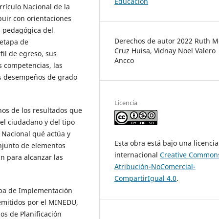
Educación
rículo Nacional de la
buir con orientaciones
a pedagógica del
Derechos de autor 2022 Ruth M
 etapa de
Cruz Huisa, Vidnay Noel Valero
il de egreso, sus
Ancco
s competencias, las
los desempeños de grado
Licencia
nos de los resultados que
el ciudadano y del tipo
 Nacional qué actúa y
Esta obra está bajo una licencia
njunto de elementos
internacional
Creative Common
an para alcanzar las
Atribución-NoComercial-
CompartirIgual 4.0
.
tapa de Implementación
 emitidos por el MINEDU,
os de Planificación