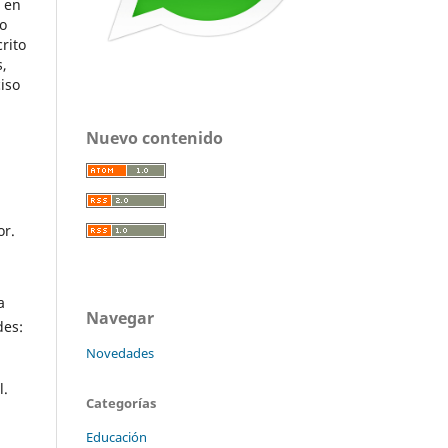
r en
co
rito
s,
iso
Nuevo contenido
or.
a
Navegar
des:
Novedades
l.
Categorías
Educación