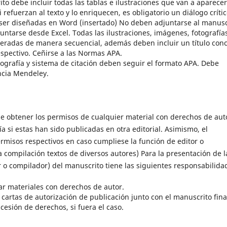
to debe incluir todas las tablas e ilustraciones que van a aparece
 refuerzan al texto y lo enriquecen, es obligatorio un diálogo críti
 ser diseñadas en Word (insertado) No deben adjuntarse al manusc
tarse desde Excel. Todas las ilustraciones, imágenes, fotografía
meradas de manera secuencial, además deben incluir un título conc
espectivo. Ceñirse a las Normas APA.
iografía y sistema de citación deben seguir el formato APA. Debe
encia Mendeley.
 de obtener los permisos de cualquier material con derechos de aut
ía si estas han sido publicadas en otra editorial. Asimismo, el
ermisos respectivos en caso cumpliese la función de editor o
a compilación textos de diversos autores) Para la presentación de l
r o compilador) del manuscrito tiene las siguientes responsabilida
zar materiales con derechos de autor.
 cartas de autorización de publicación junto con el manuscrito fina
cesión de derechos, si fuera el caso.