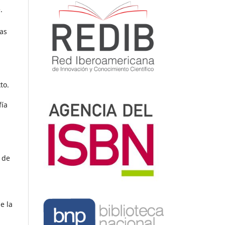
.
las
to.
fía
 de
e la