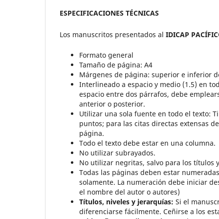
ESPECIFICACIONES TÉCNICAS
Los manuscritos presentados al
IDICAP PACÍFI
Formato general
Tamaño de página: A4
Márgenes de página: superior e inferior d
Interlineado a espacio y medio (1.5) en tod
espacio entre dos párrafos, debe emplearse
anterior o posterior.
Utilizar una sola fuente en todo el texto:
puntos; para las citas directas extensas d
página.
Todo el texto debe estar en una columna.
No utilizar subrayados.
No utilizar negritas, salvo para los títulos 
Todas las páginas deben estar numeradas (
solamente. La numeración debe iniciar desd
el nombre del autor o autores)
Títulos, niveles y jerarquías:
Si el manuscr
diferenciarse fácilmente. Ceñirse a los e