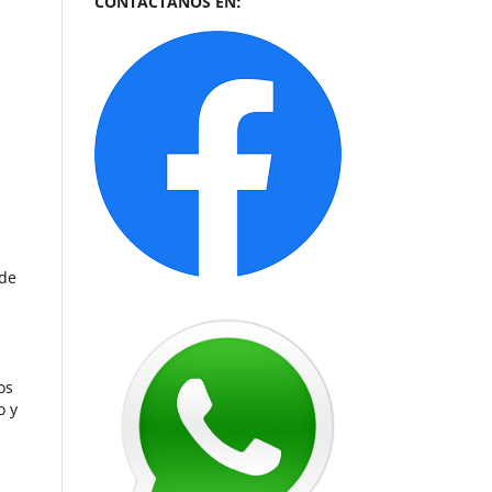
CONTÁCTANOS EN:
2
 de
os
o y