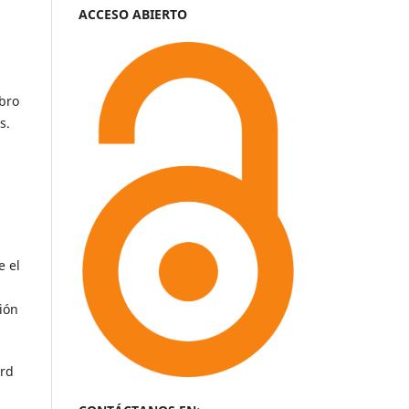
ACCESO ABIERTO
ibro
s.
e el
ión
ord