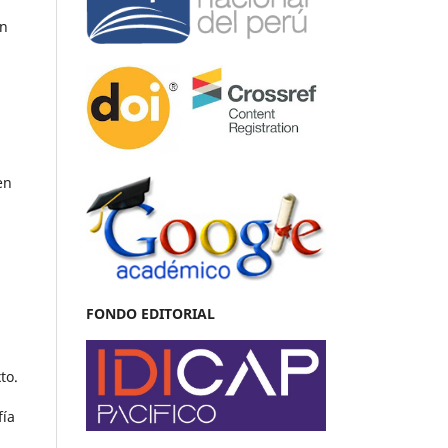
en
en
FONDO EDITORIAL
to.
fía