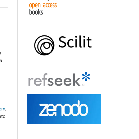
o
la
com
,
nto