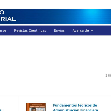
arse
Revistas Científicas
Envios
Acerca de
n
2 tí
Fundamentos teóricos de
a
Administración Financiera