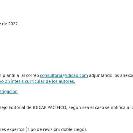
e de 2022
 plantilla al correo
consultoría@idicap.com
adjuntando los anexo
o 2 Síntesis curricular de los autores.
stigación
ejo Editorial de IDICAP PACÍFICO, según sea el caso se notifica a l
res expertos (Tipo de revisión: doble ciego).