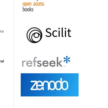
ara
ral